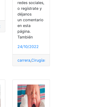
redes sociales,
o regístrate y
déjanos
un comentario
en esta
dio
,
inteligente
,
Noticias
,
Perros
,
psiquiatra
página.
También
24/10/2022
carrera
,
Cirugías
,
diagnosticarse
,
enfermedad
,
est
ón
,
Exploración
,
Geológica
,
Herramientas
,
Maestrías
,
Medicina
o
,
Titulación