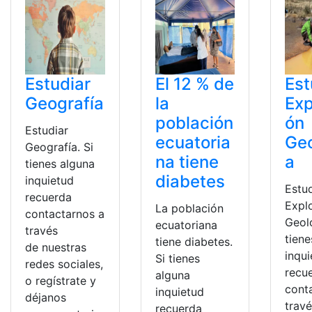
Estudiar
El 12 % de
Est
Geografía
la
Exp
población
ón
Estudiar
ecuatoria
Geo
Geografía. Si
na tiene
a
tienes alguna
diabetes
inquietud
Estu
recuerda
Expl
La población
contactarnos a
Geol
ecuatoriana
través
tiene
tiene diabetes.
de nuestras
inqu
Si tienes
redes sociales,
recu
alguna
o regístrate y
cont
inquietud
déjanos
trav
recuerda