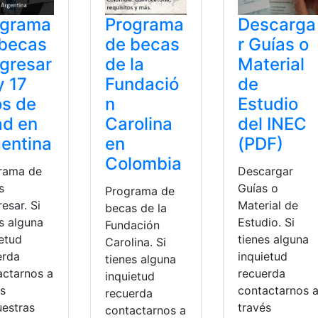
ograma
Programa
Descarga
 becas
de becas
r Guías o
gresar
de la
Material
y 17
Fundació
de
s de
n
Estudio
ad en
Carolina
del INEC
entina
en
(PDF)
Colombia
rama de
Descargar
s
Guías o
Programa de
esar. Si
Material de
becas de la
s alguna
Estudio. Si
Fundación
ietud
tienes alguna
Carolina. Si
erda
inquietud
tienes alguna
actarnos a
recuerda
inquietud
és
contactarnos 
recuerda
uestras
través
contactarnos a