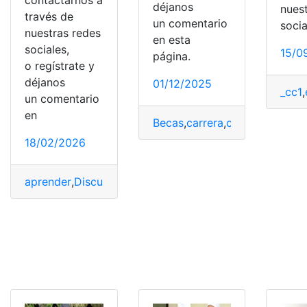
déjanos
nues
través de
un comentario
socia
nuestras redes
en esta
sociales,
15/0
página.
o regístrate y
déjanos
01/12/2025
_cc1
,
un comentario
en
Becas
,
carrera
,
crédito
,
Cuenta
18/02/2026
aprender
,
Discursos
,
estudio
,
inglés
,
traducción