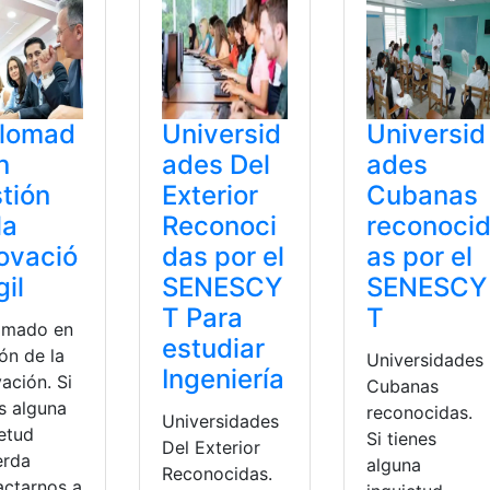
plomad
Universid
Universid
n
ades Del
ades
tión
Exterior
Cubanas
la
Reconoci
reconoci
ovació
das por el
as por el
gil
SENESCY
SENESCY
T Para
T
omado en
estudiar
ón de la
Universidades
Ingeniería
ación. Si
Cubanas
s alguna
reconocidas.
Universidades
ietud
Si tienes
Del Exterior
erda
alguna
Reconocidas.
actarnos a