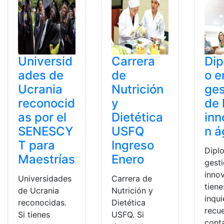
Universid
Carrera
Di
ades de
de
o e
Ucrania
Nutrición
ges
reconocid
y
de 
as por el
Dietética
inn
SENESCY
USFQ
n á
T para
Ingreso
Dipl
Maestrías
Enero
gesti
innov
Universidades
Carrera de
tiene
de Ucrania
Nutrición y
inqu
reconocidas.
Dietética
recu
Si tienes
USFQ. Si
cont