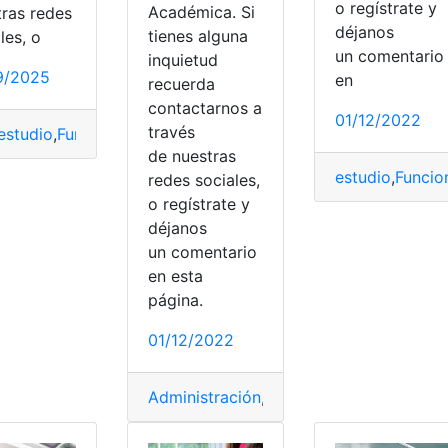
o regístrate y
Académica. Si
tras redes
déjanos
tienes alguna
les, o
un comentari
inquietud
9/2025
en
recuerda
contactarnos a
01/12/2022
través
estudio
,
Funciones
,
Malla Curricular
,
Ministerio de Educación
,
de nuestras
estudio
,
Funcio
 BCP
,
estudio
,
Perú
,
Pregrados
,
Tipos de becas
redes sociales,
o regístrate y
déjanos
un comentario
en esta
página.
01/12/2022
Administración
,
estudiar
,
estudio
,
Mae