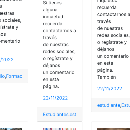
inquietud
Si tienes
és
recuerda
alguna
uestras
contactarnos 
inquietud
 sociales,
través
recuerda
ístrate y
de nuestras
contactarnos a
nos
redes sociales,
través
omentario
o regístrate y
de nuestras
déjanos
redes sociales,
un comentari
o regístrate y
1/2022
en esta
déjanos
página.
un comentario
dio
,
Formación
,
Gestión
,
innovacion
,
Modalidad
También
en esta
página.
22/11/2022
22/11/2022
a
,
estudio
,
Nutrición
,
Prevención
,
promoción
,
Salud
estudiante
,
Est
T
,
universidades
Estudiantes
,
estudio
,
Extranjeras
,
postula