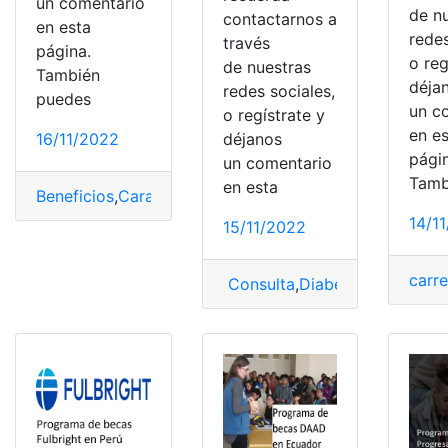
un comentario
de n
contactarnos a
en esta
redes
través
página.
o reg
de nuestras
También
déja
redes sociales,
puedes
un c
o regístrate y
en e
16/11/2022
déjanos
pági
un comentario
Tamb
en esta
Beneficios
,
Características
,
científica
,
estudio
,
Planeta
14/1
15/11/2022
carre
Consulta
,
Diabetes
,
estudio
,
ge