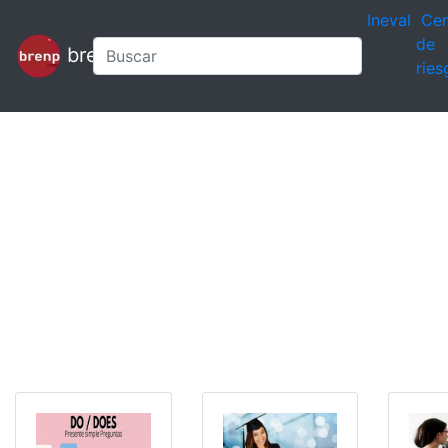
Ineval
Cen
de
brenp
ries