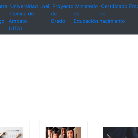
tral
Universidad
Loei
Proyecto
Ministerio
Certificado
Emp
Técnica de
de
de
de
go
Ambato
Grado
Educación
nacimiento
(UTA)