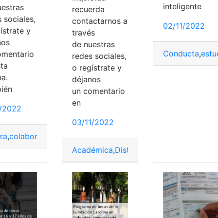
inteligente
uestras
recuerda
 sociales,
contactarnos a
02/11/2022
ístrate y
través
nos
de nuestras
Conducta
,
estu
omentario
redes sociales,
sta
o regístrate y
na.
déjanos
ién
un comentario
en
1/2022
03/11/2022
ra
,
colaboración
,
Construcción
,
estudiar
,
estudio
,
Evaluaci
stacional
,
Población
,
prohibir
,
sedentarismo
Académica
,
Distancia
,
Doctorado
,
estudi