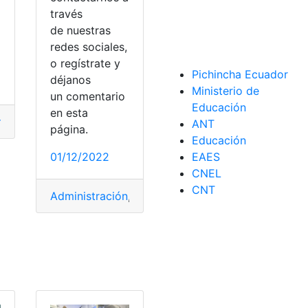
través
de nuestras
o
redes sociales,
o regístrate y
Pichincha Ecuador
déjanos
Ministerio de
niveles
un comentario
Educación
en esta
nes
,
Malla Curricular
,
Ministerio de Educación
,
nivel
ANT
página.
Educación
01/12/2022
EAES
CNEL
CNT
Administración
,
estudiar
,
estudio
,
Maestrías
,
Ne
strías
,
Negocio
,
Programas