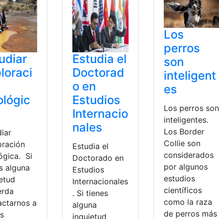
Los
perros
udiar
Estudia el
son
loraci
Doctorad
inteligent
o en
es
lógic
Estudios
Los perros son
Internacio
inteligentes.
nales
Los Border
diar
Collie son
oración
Estudia el
considerados
ógica. Si
Doctorado en
por algunos
s alguna
Estudios
estudios
ietud
Internacionales
científicos
erda
. Si tienes
como la raza
actarnos a
alguna
de perros más
és
inquietud