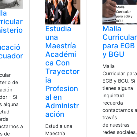
la
ricular
Estudia
Malla
isterio
una
Curricular
Maestría
para EGB
ucació
Académi
y BGU
cuador
ca Con
Malla
a
Trayector
Curricular para
cular
ia
EGB y BGU. Si
terio de
Profesion
tienes alguna
ación
inquietud
al en
dor – Si
recuerda
Administr
s alguna
contactarnos 
ietud
ación
través
erda
de nuestras
Estudia una
actarnos a
redes sociales,
Maestría
és de