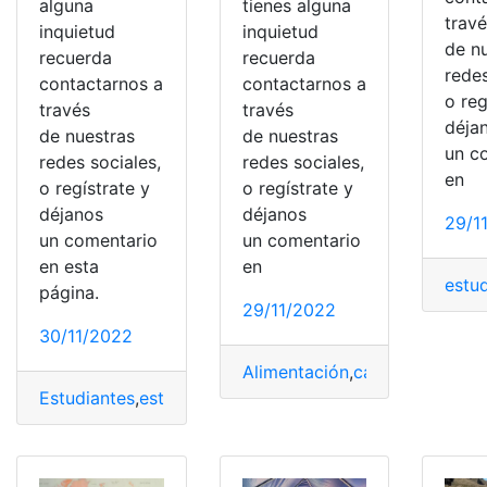
alguna
tienes alguna
trav
inquietud
inquietud
de n
recuerda
recuerda
redes
contactarnos a
contactarnos a
o reg
través
través
déja
de nuestras
de nuestras
un c
redes sociales,
redes sociales,
en
o regístrate y
o regístrate y
déjanos
déjanos
29/1
un comentario
un comentario
en esta
en
estu
página.
29/11/2022
30/11/2022
Alimentación
,
carrera
,
dietetic
Estudiantes
,
estudio
,
Extranjeras
,
postulación
,
SENESCY