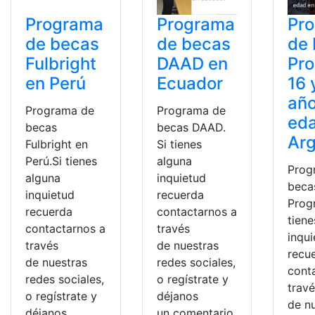
Programa
Programa
Pr
de becas
de becas
de
Fulbright
DAAD en
Pro
en Perú
Ecuador
16 
año
Programa de
Programa de
ed
becas
becas DAAD.
Arg
Fulbright en
Si tienes
Perú.Si tienes
alguna
Prog
alguna
inquietud
beca
inquietud
recuerda
Progr
recuerda
contactarnos a
tiene
contactarnos a
través
inqu
través
de nuestras
recu
de nuestras
redes sociales,
cont
redes sociales,
o regístrate y
trav
o regístrate y
déjanos
de n
déjanos
un comentario