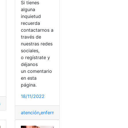
Si tienes
alguna
a
inquietud
recuerda
contactarnos a
través de
nuestras redes
sociales,
o
o regístrate y
déjanos
un comentario
en esta
página.
18/11/2022
udiantes
,
estudio
,
Extranjeras
,
postulación
,
SENESCYT
,
univer
ción
,
SENESCYT
atención
,
enfermería
,
estudio
,
Mexico
,
Requisitos