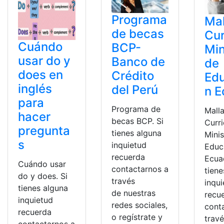
Programa
Mal
de becas
Cur
Cuándo
BCP-
Min
usar do y
Banco de
de
does en
Crédito
Ed
inglés
del Perú
n E
para
Programa de
Mall
hacer
becas BCP. Si
Curri
pregunta
tienes alguna
Minis
s
inquietud
Educ
recuerda
Ecua
Cuándo usar
contactarnos a
tiene
do y does. Si
través
inqu
tienes alguna
de nuestras
recu
inquietud
redes sociales,
cont
recuerda
o regístrate y
trav
contactarnos a