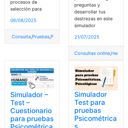
procesos de
preguntas y
selección para
desarrollar tus
destrezas en este
06/08/2025
simulador
Consulta
,
Pruebas
,
Pruebas Psicométricas
,
Simulador
21/07/2025
Consultas online
,
Herrami
Simulador
Simulador –
Test para
Test –
pruebas
Cuestionario
Psicométrica
para pruebas
s,
Psicométrica