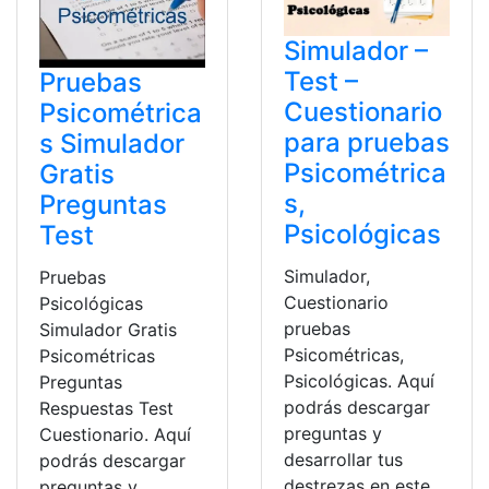
Simulador –
Test –
Pruebas
Cuestionario
Psicométrica
para pruebas
s Simulador
Psicométrica
Gratis
s,
Preguntas
Psicológicas
Test
Simulador,
Pruebas
Cuestionario
Psicológicas
pruebas
Simulador Gratis
Psicométricas,
Psicométricas
Psicológicas. Aquí
Preguntas
podrás descargar
Respuestas Test
preguntas y
Cuestionario. Aquí
desarrollar tus
podrás descargar
destrezas en este
preguntas y