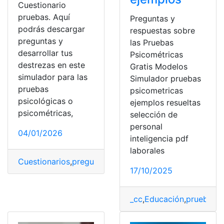
Cuestionario
pruebas. Aquí
Preguntas y
podrás descargar
respuestas sobre
preguntas y
las Pruebas
desarrollar tus
Psicométricas
destrezas en este
Gratis Modelos
simulador para las
Simulador pruebas
pruebas
psicometricas
psicológicas o
ejemplos resueltas
psicométricas,
selección de
personal
04/01/2026
inteligencia pdf
laborales
Cuestionarios
,
preguntas psicométricas
,
Pruebas
,
Prueb
17/10/2025
_cc
,
Educación
,
prueba
,
Pr