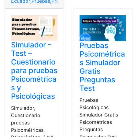
Ecuador
,
Pruebas
,
Pruebas Psicométricas
,
Simulador
,
Si
Simulador –
Pruebas
Test –
Psicométrica
Cuestionario
s Simulador
para pruebas
Gratis
Psicométrica
Preguntas
s y
Test
Psicológicas
Pruebas
Psicológicas
Simulador,
Simulador Gratis
Cuestionario
Psicométricas
pruebas
Preguntas
Psicométricas,
Respuestas Test