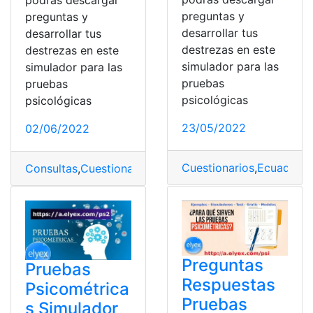
preguntas y
preguntas y
desarrollar tus
desarrollar tus
destrezas en este
destrezas en este
simulador para las
simulador para las
pruebas
pruebas
psicológicas
psicológicas
23/05/2022
02/06/2022
Cuestionarios
,
Ecuador
,
P
Consultas
,
Cuestionarios
,
Pruebas Psicométricas
,
Simul
Preguntas
Pruebas
Respuestas
Psicométrica
Pruebas
s Simulador