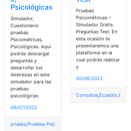
Psicológicas
Pruebas
Psicométricas –
Simulador,
Simulador Gratis
Cuestionario
Preguntas Test. En
pruebas
esta ocasión te
Psicométricas,
presentaremos una
Psicológicas. Aquí
plataforma en la
podrás descargar
cual podrás realizar
preguntas y
y
desarrollar tus
destrezas en este
20/06/2022
simulador para las
pruebas
Consultas
,
Ecuador
,
Herr
psicológicas
06/07/2022
prueba
,
Pruebas Psicométricas
,
psicológicas
,
Simulador
,