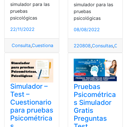
simulador para las
simulador para las
pruebas
pruebas
psicológicas
psicológicas
22/11/2022
08/08/2022
Consulta
,
Cuestionarios
,
Pruebas
,
Pruebas Psicométric
220808
,
Consultas
,
Cuest
Simulador –
Pruebas
Test –
Psicométrica
Cuestionario
s Simulador
para pruebas
Gratis
Psicométrica
Preguntas
s,
Test