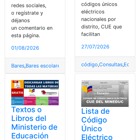
códigos únicos
redes sociales,
eléctricos
o regístrate y
nacionales por
déjanos
distrito, CUE que
un comentario en
facilitan
esta página.
27/07/2026
01/08/2026
código
,
Consultas
,
Ecuad
Bares
,
Bares escolares
,
Bioseguridad
,
Educación
,
Lineam
Textos o
Lista de
Libros del
Código
Ministerio de
Único
Educación
Eléctrico