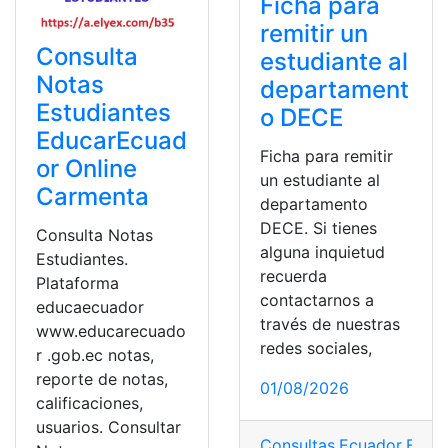
Ficha para
remitir un
Consulta
estudiante al
Notas
departament
Estudiantes
o DECE
EducarEcuad
Ficha para remitir
or Online
un estudiante al
Carmenta
departamento
DECE. Si tienes
Consulta Notas
alguna inquietud
Estudiantes.
recuerda
Plataforma
contactarnos a
educaecuador
través de nuestras
www.educarecuado
redes sociales,
r .gob.ec notas,
reporte de notas,
01/08/2026
calificaciones,
usuarios. Consultar
Consultas
,
Ecuador
,
Educ