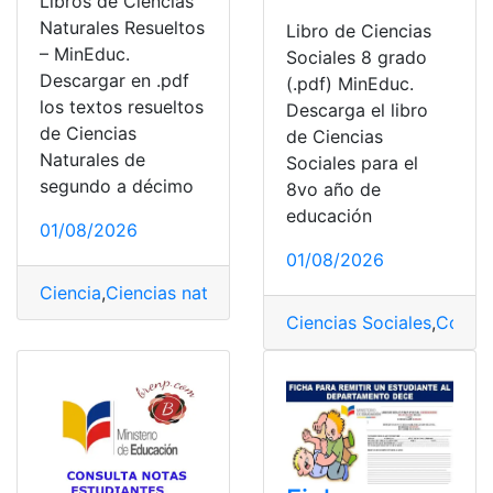
Libros de Ciencias
Naturales Resueltos
Libro de Ciencias
– MinEduc.
Sociales 8 grado
Descargar en .pdf
(.pdf) MinEduc.
los textos resueltos
Descarga el libro
de Ciencias
de Ciencias
Naturales de
Sociales para el
segundo a décimo
8vo año de
educación
01/08/2026
01/08/2026
Ciencia
,
Ciencias naturales
,
Consultas
,
Ecuador
,
Educaci
Ciencias Sociales
,
Consul