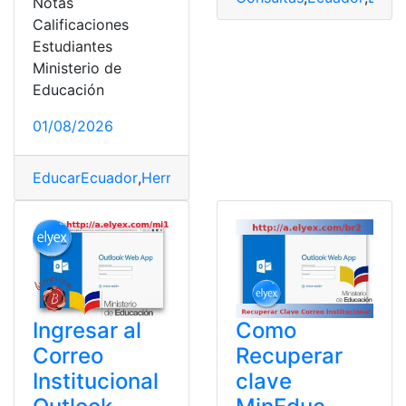
Notas
Calificaciones
Estudiantes
Ministerio de
Educación
01/08/2026
EducarEcuador
,
Herramientas Ecuador
,
MINEDUC
,
Mini
Como
Ingresar al
Recuperar
Correo
clave
Institucional