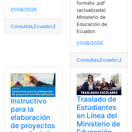
formato .pdf
01/08/2026
(actualizada)
Ministerio de
Educación de
Consultas
,
Ecuador
,
Educación
,
Herramientas Ecuador
,
L
Ecuador.
01/08/2026
Consultas
,
Ecuador
,
Educ
Traslado de
Instructivo
Estudiantes
para la
en Línea del
elaboración
Ministerio de
de proyectos