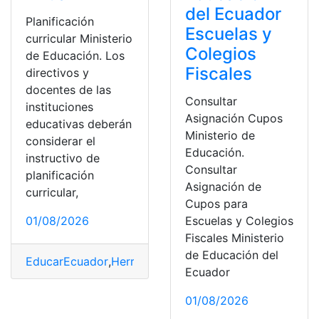
del Ecuador
Planificación
Escuelas y
curricular Ministerio
Colegios
de Educación. Los
Fiscales
directivos y
docentes de las
Consultar
instituciones
Asignación Cupos
educativas deberán
Ministerio de
considerar el
Educación.
instructivo de
Consultar
planificación
Asignación de
curricular,
Cupos para
Escuelas y Colegios
01/08/2026
Fiscales Ministerio
de Educación del
EducarEcuador
,
Herramientas Ecuador
,
MINEDUC
,
Mini
Ecuador
01/08/2026