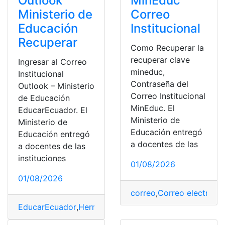
MinEduc
Outlook
Correo
Ministerio de
Institucional
Educación
Recuperar
Como Recuperar la
recuperar clave
Ingresar al Correo
mineduc,
Institucional
Contraseña del
Outlook – Ministerio
Correo Institucional
de Educación
MinEduc. El
EducarEcuador. El
Ministerio de
Ministerio de
Educación entregó
Educación entregó
a docentes de las
a docentes de las
instituciones
01/08/2026
01/08/2026
correo
,
Correo electróni
EducarEcuador
,
Herramientas Ecuador
,
MINEDUC
,
Mini