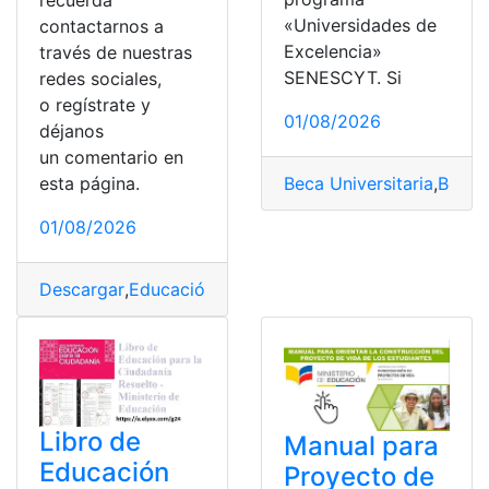
recuerda
«Universidades de
contactarnos a
Excelencia»
través de nuestras
SENESCYT. Si
redes sociales,
o regístrate y
01/08/2026
déjanos
un comentario en
Beca Universitaria
,
Becas
esta página.
01/08/2026
Descargar
,
Educación
,
Educación en casa
,
Estudiantes
,
E
Libro de
Manual para
Educación
Proyecto de