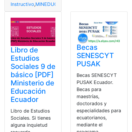
Instructivo
,
MINEDUC
,
Ministerio de Educación
,
proyect
Becas
Libro de
SENESCYT
Estudios
PUSAK
Sociales 9 de
básico [PDF]
Becas SENESCYT
Ministerio de
PUSAK Ecuador.
Becas para
Educación
maestrías,
Ecuador
doctorados y
especialidades para
Libro de Estudios
ecuatorianos,
Sociales. Si tienes
mediante el
alguna inquietud
programa