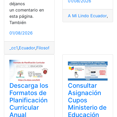
01/08/2026
déjanos
un comentario en
A Mi Lindo Ecuador
,
adop
esta página.
También
01/08/2026
_cc1
,
Ecuador
,
Filosofía
,
Libro
,
MINEDUC
,
Ministerio de 
Consultar
Descarga los
Asignación
Formatos de
Cupos
Planificación
Ministerio de
Curricular
Educación
Anual