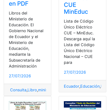
en PDF
CUE
MinEduc
Libros del
Ministerio de
Lista de Código
Educación. El
Único Eléctrico
Gobierno Nacional
CUE – MinEduc.
de Ecuador y el
Descarga aquí la
Ministerio de
Lista del Código
Educación,
Único Eléctrico
mediante la
Nacional – CUE
Subsecretaría de
para
Administración
27/07/2026
27/07/2026
Ecuador
,
Educación
,
Herr
Consulta
,
Libro
,
ministerio
,
Ministerio de Educación
,
Tex