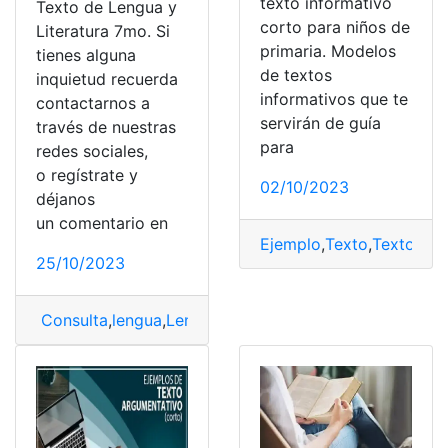
texto informativo
Texto de Lengua y
corto para niños de
Literatura 7mo. Si
primaria. Modelos
tienes alguna
de textos
inquietud recuerda
informativos que te
contactarnos a
servirán de guía
través de nuestras
para
redes sociales,
o regístrate y
02/10/2023
déjanos
un comentario en
Ejemplo
,
Texto
,
Texto inf
25/10/2023
Consulta
,
lengua
,
Lengua y Literatura
,
Texto