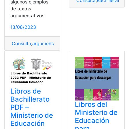
Consulta
,
Bachillerato
,
B
algunos ejemplos
de textos
argumentativos
18/08/2023
Consulta
,
argumentativo
,
corto
,
Ejemplo
,
Texto
,
Texto A
Libros de
Bachillerato
Libros del
PDF –
Ministerio de
Ministerio de
Educación
Educación
para