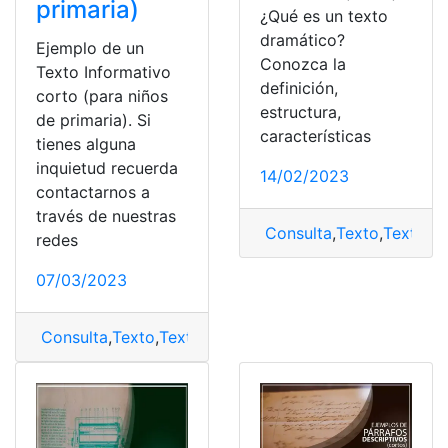
primaria)
¿Qué es un texto
dramático?
Ejemplo de un
Conozca la
Texto Informativo
definición,
corto (para niños
estructura,
de primaria). Si
características
tienes alguna
inquietud recuerda
14/02/2023
contactarnos a
través de nuestras
Consulta
,
Texto
,
Texto d
redes
07/03/2023
Consulta
,
Texto
,
Texto informativo