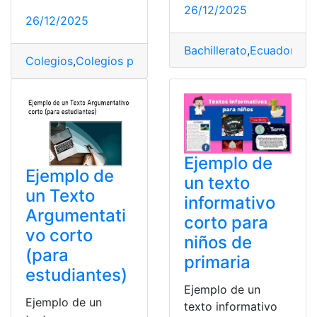
26/12/2025
26/12/2025
Bachillerato
,
Ecuador
,
Fil
Colegios
,
Colegios privados
,
Instituciones educativas
,
I
Ejemplo de
Ejemplo de
un texto
un Texto
informativo
Argumentati
corto para
vo corto
niños de
(para
primaria
estudiantes)
Ejemplo de un
Ejemplo de un
texto informativo