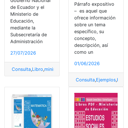
Gobierno Nacional
Párrafo expositivo
de Ecuador y el
– es aquel que
Ministerio de
ofrece información
Educación,
sobre un tema
mediante la
específico, su
Subsecretaría de
concepto,
Administración
descripción, así
como un
27/07/2026
01/06/2026
Consulta
,
Libro
,
ministerio
,
Ministerio de Educación
,
Tex
Consulta
,
Ejemplos
,
Expo