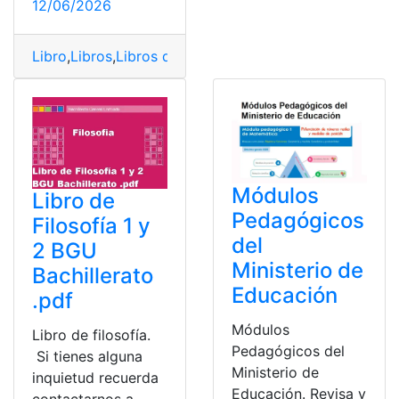
12/06/2026
Libro
,
Libros
,
Libros del ministerio de educación
,
Textos
Módulos
Libro de
Pedagógicos
Filosofía 1 y
del
2 BGU
Ministerio de
Bachillerato
Educación
.pdf
Módulos
Libro de filosofía.
Pedagógicos del
Si tienes alguna
Ministerio de
inquietud recuerda
Educación. Revisa y
contactarnos a