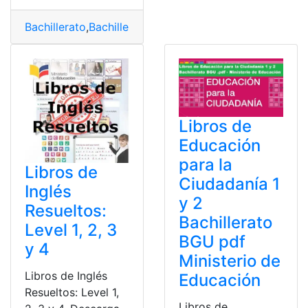
Bachillerato
,
Bachillerato Técnico
,
Libros
,
Libros del min
Libros de
Educación
para la
Libros de
Ciudadanía 1
Inglés
y 2
Resueltos:
Bachillerato
Level 1, 2, 3
BGU pdf
y 4
Ministerio de
Libros de Inglés
Educación
Resueltos: Level 1,
Libros de