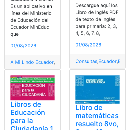
Descargue aquí los
Es un aplicativo en
Libro de Inglés PDF
línea del Ministerio
de texto de Inglés
de Educación del
para primaria: 2, 3,
Ecuador MinEduc
4, 5, 6, 7, 8,
que
01/08/2026
01/08/2026
Consultas
,
Ecuador
,
Educ
A Mi Lindo Ecuador
,
adopción ecuador
,
Herramientas 
Libros de
Libro de
Educación
matemáticas
para la
resuelto 8vo,
Ciudadanía 1