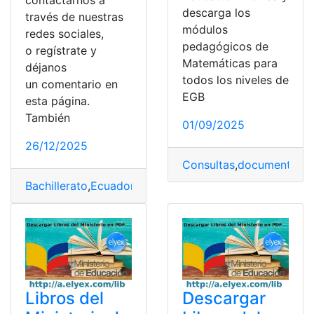
descarga los
través de nuestras
módulos
redes sociales,
pedagógicos de
o regístrate y
Matemáticas para
déjanos
todos los niveles de
un comentario en
EGB
esta página.
También
01/09/2025
26/12/2025
Consultas
,
documento
,
do
Bachillerato
,
Ecuador
,
Filosofía
,
Libro
,
Libros
,
Libros del 
Libros del
Descargar