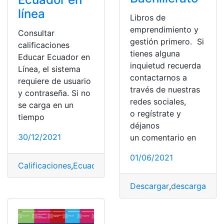
línea
Libros de
emprendimiento y
Consultar
gestión primero. Si
calificaciones
tienes alguna
Educar Ecuador en
inquietud recuerda
Línea, el sistema
contactarnos a
requiere de usuario
través de nuestras
y contraseña. Si no
redes sociales,
se carga en un
o regístrate y
tiempo
déjanos
30/12/2021
un comentario en
01/06/2021
Calificaciones
,
Ecuador
,
Libros del ministerio de educa
Descargar
,
descargas
,
Em