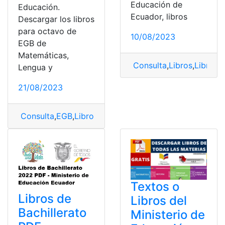
Educación de
Educación.
Ecuador, libros
Descargar los libros
para octavo de
10/08/2023
EGB de
Matemáticas,
Consulta
,
Libros
,
Libros 
Lengua y
21/08/2023
Consulta
,
EGB
,
Libros
,
Libros del ministerio de educaci
Textos o
Libros de
Libros del
Bachillerato
Ministerio de