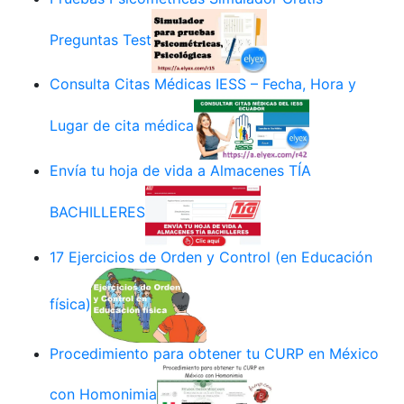
Preguntas Test
Consulta Citas Médicas IESS – Fecha, Hora y
Lugar de cita médica
Envía tu hoja de vida a Almacenes TÍA
BACHILLERES
17 Ejercicios de Orden y Control (en Educación
física)
Procedimiento para obtener tu CURP en México
con Homonimia