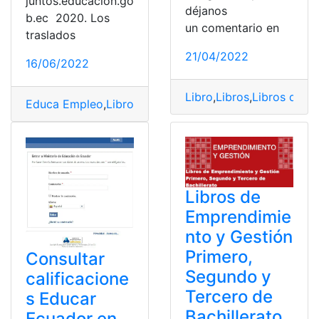
juntos.educacion.go
déjanos
b.ec 2020. Los
un comentario en
traslados
21/04/2022
16/06/2022
Libro
,
Libros
,
Libros del m
Educa Empleo
,
Libros del ministerio de educación
,
MIN
Libros de
Emprendimie
nto y Gestión
Primero,
Consultar
Segundo y
calificacione
Tercero de
s Educar
Bachillerato
Ecuador en