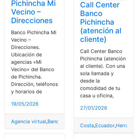
Pichincha Mi
Call Center
Vecino –
Banco
Direcciones
Pichincha
(atención al
Banco Pichincha Mi
cliente)
Vecino –
Direcciones.
Call Center Banco
Ubicación de
Pichincha (atención
agencias «Mi
al cliente). Con una
Vecino» del Banco
sola llamada y
de Pichincha.
desde la
Dirección, teléfonos
comodidad de tu
y horarios de
casa u oficina,
19/05/2026
27/01/2026
Agencia virtual
,
Bancos
,
Ecuador
,
Mi Vecino
,
Pichincha 
Costa
,
Ecuador
,
Herramie