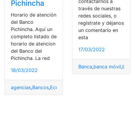
contactarnos a
Pichincha
través de nuestras
Horario de atención
redes sociales, o
del Banco
regístrate y déjanos
Pichincha. Aquí un
un comentario en
completo listado de
esta
horario de atencion
17/03/2022
del Banco del
Pichincha. La red
Banca
,
banca móvil
,
banca
18/03/2022
agencias
,
Bancos
,
Ecuador
,
Horarios
,
Pichincha Ecuador