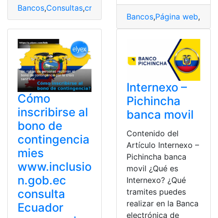
Bancos
,
Consultas
,
crédito
,
Ecuador
,
Herramientas Ecua
Bancos
,
Página web
,
Pich
Internexo –
Cómo
Pichincha
inscribirse al
banca movil
bono de
Contenido del
contingencia
Artículo Internexo –
mies
Pichincha banca
www.inclusio
movil ¿Qué es
n.gob.ec
Internexo? ¿Qué
consulta
tramites puedes
realizar en la Banca
Ecuador
electrónica de