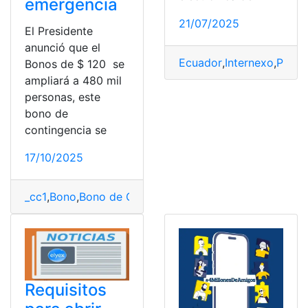
emergencia
21/07/2025
El Presidente
anunció que el
Ecuador
,
Internexo
,
Pichi
Bonos de $ 120 se
ampliará a 480 mil
personas, este
bono de
contingencia se
17/10/2025
_cc1
,
Bono
,
Bono de Contingencia
,
Bono de Protección F
Requisitos