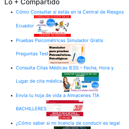
Lo + Compartido
Cómo Consultar si estás en la Central de Riesgos
Ecuador
Pruebas Psicométricas Simulador Gratis
Preguntas Test
Consulta Citas Médicas IESS – Fecha, Hora y
Lugar de cita médica
Envía tu hoja de vida a Almacenes TÍA
BACHILLERES
¿Cómo saber si mi licencia de conducir es legal