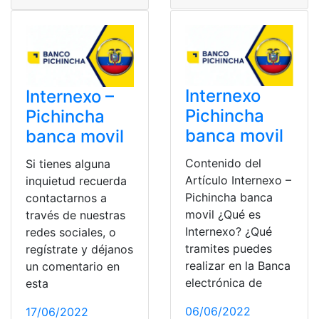
Internexo
Internexo –
Pichincha
Pichincha
banca movil
banca movil
Contenido del
Si tienes alguna
Artículo Internexo –
inquietud recuerda
Pichincha banca
contactarnos a
movil ¿Qué es
través de nuestras
Internexo? ¿Qué
redes sociales, o
tramites puedes
regístrate y déjanos
realizar en la Banca
un comentario en
electrónica de
esta
06/06/2022
17/06/2022