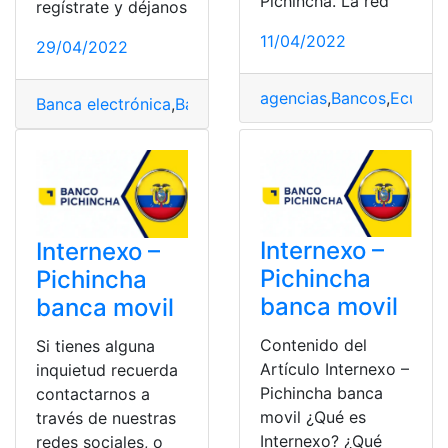
Pichincha. La red
regístrate y déjanos
11/04/2022
29/04/2022
agencias
,
Bancos
,
Ecuado
Banca electrónica
,
Banco Pichincha
,
Ecuador
,
Internexo
,
Internexo –
Internexo –
Pichincha
Pichincha
banca movil
banca movil
Contenido del
Si tienes alguna
Artículo Internexo –
inquietud recuerda
Pichincha banca
contactarnos a
movil ¿Qué es
través de nuestras
Internexo? ¿Qué
redes sociales, o