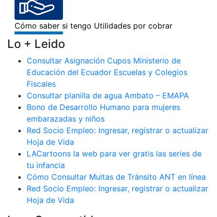
Lo + Leido
Consultar Asignación Cupos Ministerio de
Educación del Ecuador Escuelas y Colegios
Fiscales
Consultar planilla de agua Ambato – EMAPA
Bono de Desarrollo Humano para mujeres
embarazadas y niños
Red Socio Empleo: Ingresar, registrar o actualizar
Hoja de Vida
LACartoons la web para ver gratis las series de
tu infancia
Cómo Consultar Multas de Tránsito ANT en línea
Red Socio Empleo: Ingresar, registrar o actualizar
Hoja de Vida