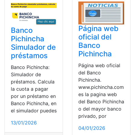
Página web
Banco
oficial del
Pichincha
Banco
Simulador de
Pichincha
préstamos
Página web oficial
Banco Pichincha:
del Banco
Simulador de
Pichincha.
préstamos. Calcula
www.pichincha.com
la cuota a pagar
es la pagina web
por un préstamo en
del Banco Pichincha
Banco Pichincha, en
o del mayor banco
el simulador puedes
privado, por
13/01/2026
04/01/2026