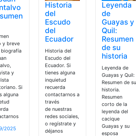
Historia
Leyenda
ntalvo
del
de
esumen
Escudo
Guayas y
del
Quil:
umen
Ecuador
Resumen
o y breve
de su
 biografía
Historia del
historia
uan
Escudo del
alvo,
Ecuador. Si
Leyenda de
ista y
tienes alguna
Guayas y Quil:
ista
inquietud
Resumen de s
oriano. Si
recuerda
historia.
s alguna
contactarnos a
Resumen
ietud
través
corto de la
erda
de nuestras
leyenda del
actarnos
redes sociales,
cacique
o regístrate y
Guayas y su
9/2025
déjanos
esposa