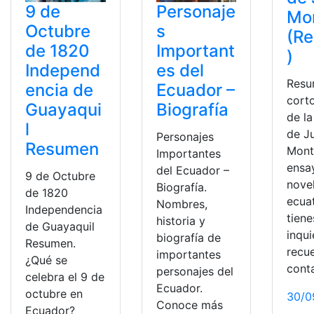
9 de
Personaje
Mo
Octubre
s
(R
de 1820
Important
)
Independ
es del
Res
encia de
Ecuador –
cort
Guayaqui
Biografía
de la
l
de J
Personajes
Resumen
Mont
Importantes
ensay
del Ecuador –
9 de Octubre
novel
Biografía.
de 1820
ecuat
Nombres,
Independencia
tiene
historia y
de Guayaquil
inqu
biografía de
Resumen.
recu
importantes
¿Qué se
cont
personajes del
celebra el 9 de
Ecuador.
octubre en
30/0
Conoce más
Ecuador?