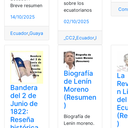
sobre los
Breve resumen
Cons
ecuatorianos
14/10/2025
02/10/2025
Ecuador
,
Guayaquil
,
Historia
,
Independencia
,
Resumen
_CC2
,
Ecuador
,
Herramientas 
Biografía
La
de Lenín
Rev
Bandera
Moreno
n L
del 2 de
(Resumen
del
Junio de
)
Ec
1822:
(R
Biografía de
Reseña
)
Lenin moreno.
histórica