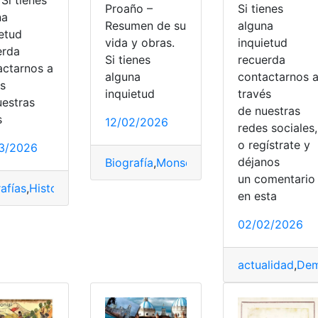
Si tienes
Proaño –
na
alguna
Resumen de su
ietud
inquietud
vida y obras.
erda
recuerda
Si tienes
actarnos a
contactarnos 
alguna
és
través
inquietud
uestras
de nuestras
s
12/02/2026
redes sociales,
2
o regístrate y
3/2026
déjanos
Biografía
,
Monseñor
,
Monseñor Leonidas
un comentari
afías
,
Historia
,
Manuela Cañizares
,
Resumen
,
Vida
en esta
oria del ecuador
,
niños
,
Resumen
02/02/2026
actualidad
,
Dem