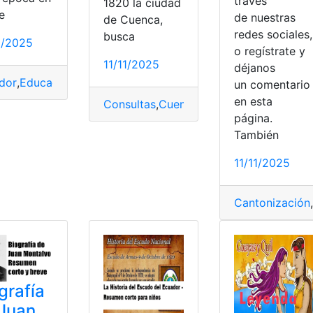
través
1820 la ciudad
e
de nuestras
de Cuenca,
redes sociales,
busca
1/2025
o regístrate y
11/11/2025
déjanos
dor
,
Educación
,
Época colonial
,
Resumen
un comentari
en esta
Consultas
,
Cuenca
,
Ecuador
,
Historia
,
Ind
página.
storia
,
Provincialización
,
Resumen
También
11/11/2025
Cantonización
,
grafía
Juan