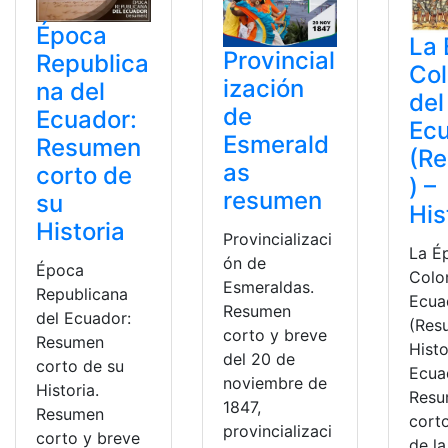
Época
La
Provincial
Republica
Col
ización
na del
del
de
Ecuador:
Ec
Esmerald
Resumen
(R
as
corto de
) –
resumen
su
His
Historia
Provincializaci
La É
ón de
Época
Colon
Esmeraldas.
Republicana
Ecua
Resumen
del Ecuador:
(Res
corto y breve
Resumen
Histo
del 20 de
corto de su
Ecua
noviembre de
Historia.
Res
1847,
Resumen
cort
provincializaci
corto y breve
de l