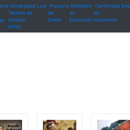
tral
Universidad
Loei
Proyecto
Ministerio
Certificado
Emp
Técnica de
de
de
de
go
Ambato
Grado
Educación
nacimiento
(UTA)