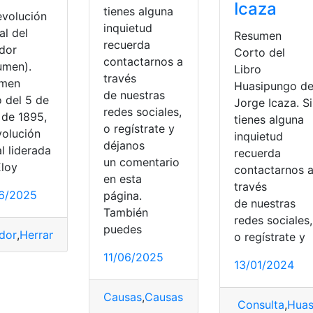
Icaza
tienes alguna
evolución
inquietud
al del
Resumen
recuerda
dor
Corto del
contactarnos a
umen).
Libro
través
umen
Huasipungo d
de nuestras
o del 5 de
Jorge Icaza. Si
redes sociales,
 de 1895,
tienes alguna
o regístrate y
volución
inquietud
déjanos
al liderada
recuerda
un comentario
Eloy
contactarnos 
en esta
través
6/2025
página.
de nuestras
También
redes sociales,
puedes
dor
,
Herramientas Ecuador
,
Resumen
,
Revolución Liberal
,
top
o regístrate y
11/06/2025
Obras
,
Presidencia
,
Reconocimientos
,
Resumen
13/01/2024
Causas
,
Causas y consecuencias
,
Derro
Consulta
,
Huas