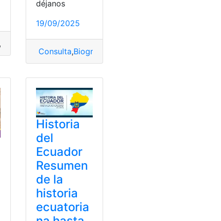
déjanos
19/09/2025
,
Guayas
,
Guayas y Quil
,
Historia
,
Leyendas
,
niños
,
Resumen
Consulta
,
Biografía
,
Fabián Alarcón Rivera
,
Obras
,
o nacional
,
Fechas cívicas
,
Historia
,
Independencia
,
Nacional
,
Historia
del
Ecuador
Resumen
de la
historia
ecuatoria
na hasta