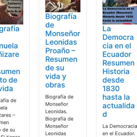
Biografía
de
grafía
La
Monseñor
Democra
Leonidas
nuela
cia en el
Proaño –
izare
Ecuador
Resumen
Resumen
de su
sumen
Historia
vida y
to de
desde
obras
vida
1830
hasta la
Biografía de
afía de
Monseñor
actualida
ela
Leonidas.
d
zares –
Biografía de
umen
La Democraci
Monseñor
o de su
en el Ecuador.
Leonidas
 Si tienes