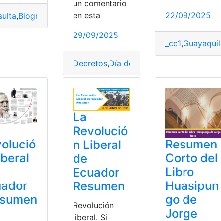
un comentario
en esta
22/09/2025
ulta
,
Biografía
,
Biografía resúmen
,
Juan Montalvo
,
Resumen
29/09/2025
_cc1
,
Guayaquil
Decretos
,
Día del escudo
,
Ecuador
,
Escud
Ecuador
,
Historia
,
personajes históricos
,
Resumen
La
Revolució
Resumen
olució
n Liberal
Corto del
iberal
de
Libro
Ecuador
Huasipun
uador
Resumen
go de
esumen
Revolución
Jorge
liberal. Si