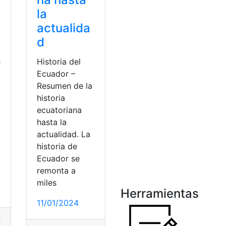
la
actualida
d
Historia del
e
Ecuador –
Resumen de la
historia
ecuatoriana
hasta la
a
actualidad. La
historia de
Ecuador se
2
remonta a
miles
Herramientas
11/01/2024
camiento
,
Ecuador
,
Fechas cívicas
,
Resumen
,
Revolución Liber
ipungo
,
Jorge Icaza
,
Resumen