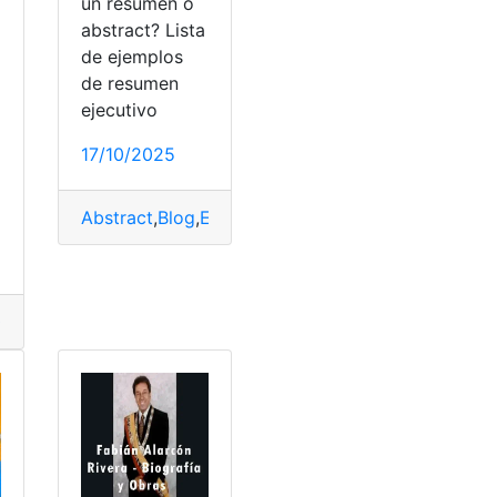
un resumen o
abstract? Lista
de ejemplos
de resumen
ejecutivo
o
17/10/2025
ependencia
,
Resumen
,
top2
Abstract
,
Blog
,
Ecuador
,
Ejemplos
,
Resumen
Congreso Nacional
,
Fechas cívicas
,
Guayaquil
,
Historia
,
Mant