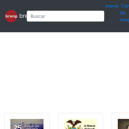
Ineval
Cen
de
brenp
ries