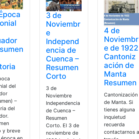
 Época
3 de
onial
Noviembr
4 de
e
Noviembr
uador
Independ
e de 1922
esumen
encia de
Cantoniz
Cuenca –
ación de
toria
Resumen
Manta
Corto
poca
Resumen
ial del
3 de
dor
Cantonización
Noviembre
umen) –
de Manta. Si
Independencia
ria del
tienes alguna
de Cuenca –
dor.
inquietud
Resumen
umen
recuerda
Corto. El 3 de
o y breve
contactarnos 
noviembre de
a época en