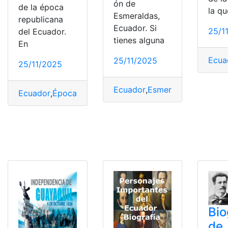
ón de
de la época
la qu
Esmeraldas,
republicana
Ecuador. Si
25/1
del Ecuador.
tienes alguna
En
Ecua
25/11/2025
25/11/2025
Ecuador
,
Esmeraldas
,
Fecha
,
Hi
Ecuador
,
Época
,
Época Republicana
,
Historia
,
Resumen
Bio
de 