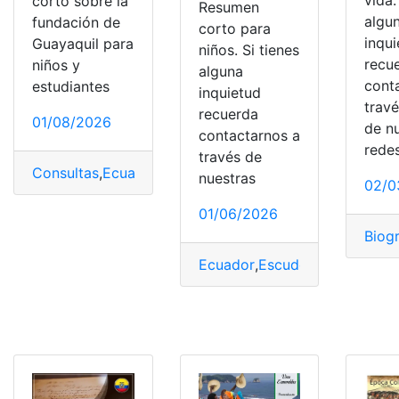
corto sobre la
Resumen
algu
fundación de
corto para
inqu
Guayaquil para
niños. Si tienes
recu
niños y
alguna
cont
estudiantes
inquietud
trav
recuerda
01/08/2026
de n
contactarnos a
rede
través de
Consultas
,
Ecuador
,
Fundación
,
Guayaquil
,
Resumen
,
top
nuestras
02/0
01/06/2026
Biogr
Ecuador
,
Escudo nacional
,
hist