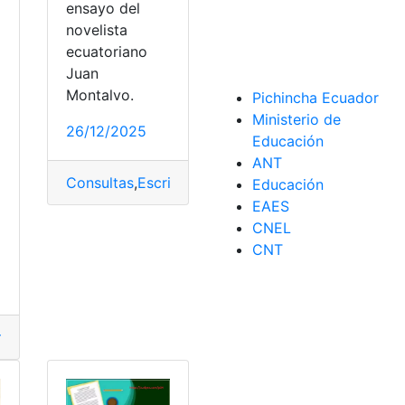
ensayo del
novelista
ecuatoriano
Juan
Montalvo.
a
Pichincha Ecuador
Ministerio de
26/12/2025
Educación
ANT
Consultas
,
Escritores
,
Resumen
,
top2
Educación
EAES
 Proaño
,
Premios
,
Resumen
,
Resumen de su Historia
o
CNEL
CNT
ocracia
,
Ecuador
,
Historia
,
Resumen