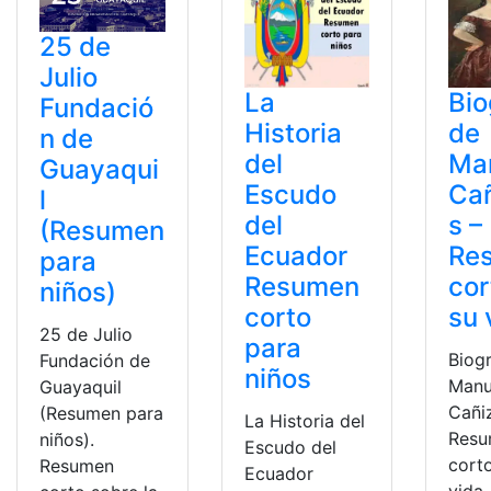
25 de
Julio
La
Bio
Fundació
Historia
de
n de
del
Ma
Guayaqui
Escudo
Cañ
l
del
s –
(Resumen
Ecuador
Re
para
Resumen
cor
niños)
corto
su 
25 de Julio
para
Biogr
Fundación de
niños
Manu
Guayaquil
Cañi
(Resumen para
La Historia del
Res
niños).
Escudo del
cort
Resumen
Ecuador
vida.