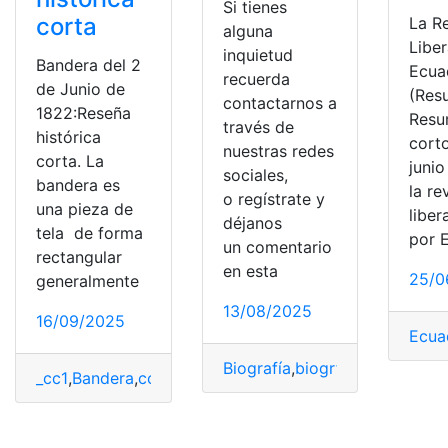
Si tienes
corta
La R
alguna
Liber
inquietud
Bandera del 2
Ecua
recuerda
de Junio de
(Res
contactarnos a
1822:Reseña
Res
través de
histórica
cort
nuestras redes
corta. La
junio
sociales,
bandera es
la re
o regístrate y
una pieza de
liber
déjanos
tela de forma
por 
un comentario
rectangular
en esta
25/0
generalmente
13/08/2025
16/09/2025
Ecua
Biografía
,
biogrfías
,
Gobierno
,
_cc1
,
Bandera
,
corto
,
Historia
,
Resumen