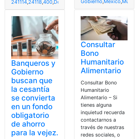
Gobierno
,
México
,
Multas
,
241114
,
24118
,
400
,
Dólares
,
Gobierno
,
mensuales
,
Recibir
,
Consultar
Bono
Humanitario
Banqueros y
Alimentario
Gobierno
buscan que
Consultar Bono
la cesantía
Humanitario
se convierta
Alimentario – Si
tienes alguna
en un fondo
inquietud recuerda
obligatorio
contactarnos a
de ahorro
través de nuestras
para la vejez.
redes sociales, o