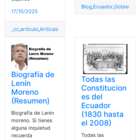
Blog
,
Ecuador
,
Gobierno
,
P
17/10/2025
_cc
,
artículo
,
Artículo de opinión
,
Escala de Remuneraci
Biografía de
Todas las
Lenín
Constitucion
Moreno
es del
(Resumen)
Ecuador
Biografía de Lenin
(1830 hasta
moreno. Si tienes
el 2008)
alguna inquietud
Todas las
recuerda