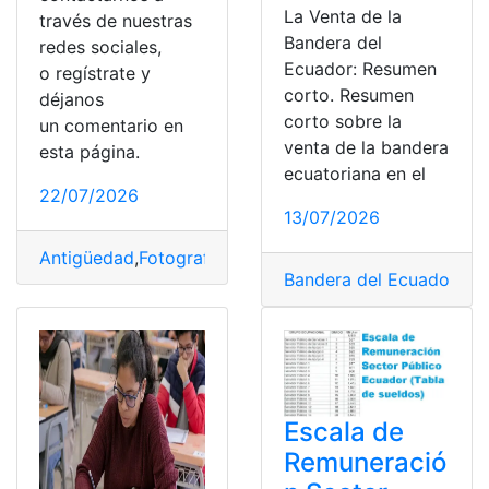
La Venta de la
través de nuestras
Bandera del
redes sociales,
Ecuador: Resumen
o regístrate y
corto. Resumen
déjanos
corto sobre la
un comentario en
venta de la bandera
esta página.
ecuatoriana en el
22/07/2026
13/07/2026
Antigüedad
,
Fotografía
,
Fotografías
,
Fotos
,
Gobierno
,
Gu
Bandera del Ecuador
,
Blo
Escala de
Remuneració