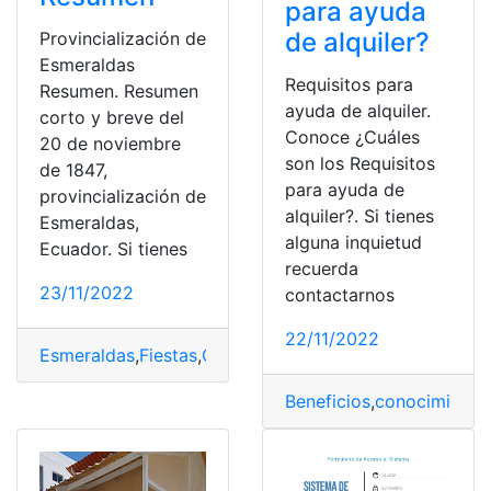
para ayuda
de alquiler?
Provincialización de
Esmeraldas
Requisitos para
Resumen. Resumen
ayuda de alquiler.
corto y breve del
Conoce ¿Cuáles
20 de noviembre
son los Requisitos
de 1847,
para ayuda de
provincialización de
alquiler?. Si tienes
Esmeraldas,
alguna inquietud
Ecuador. Si tienes
recuerda
23/11/2022
contactarnos
22/11/2022
Esmeraldas
,
Fiestas
,
Gobierno
,
Gobiernos
,
Historia
,
Senad
Beneficios
,
conocimiento