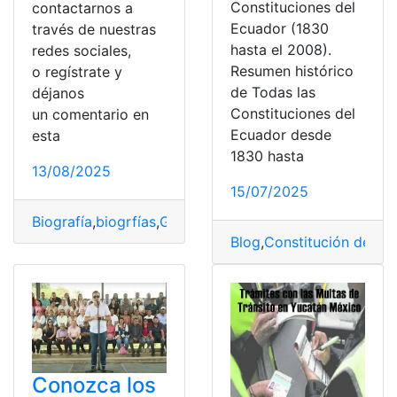
Constituciones del
contactarnos a
Ecuador (1830
través de nuestras
hasta el 2008).
redes sociales,
Resumen histórico
o regístrate y
de Todas las
déjanos
Constituciones del
un comentario en
Ecuador desde
esta
1830 hasta
13/08/2025
15/07/2025
Biografía
,
biogrfías
,
Gobierno
,
Obras
,
Presidencia
,
Recono
Blog
,
Constitución de la 
Conozca los