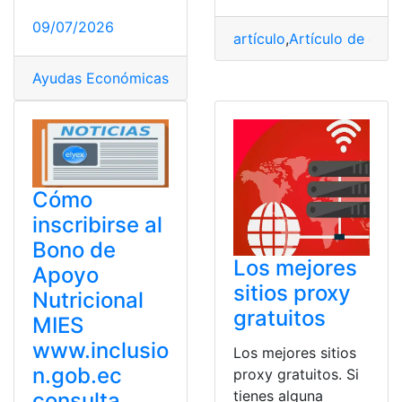
09/07/2026
artículo
,
Artículo de opin
Ayudas Económicas
,
beca
,
Estudios
,
Gobierno
,
matricula
Cómo
inscribirse al
Bono de
Los mejores
Apoyo
sitios proxy
Nutricional
gratuitos
MIES
www.inclusio
Los mejores sitios
n.gob.ec
proxy gratuitos. Si
tienes alguna
consulta