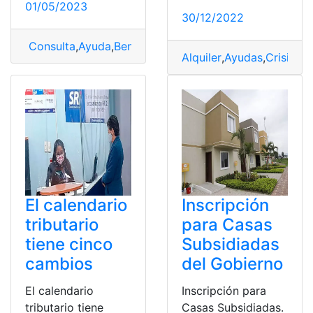
01/05/2023
30/12/2022
Consulta
,
Ayuda
,
Beneficiario
,
Canasta
,
Canasta Solidari
Alquiler
,
Ayudas
,
Crisis
,
Go
El calendario
Inscripción
tributario
para Casas
tiene cinco
Subsidiadas
cambios
del Gobierno
El calendario
Inscripción para
tributario tiene
Casas Subsidiadas.