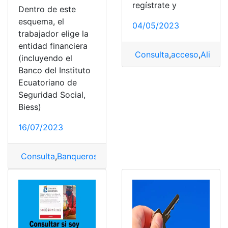
regístrate y
Dentro de este
esquema, el
04/05/2023
trabajador elige la
entidad financiera
Consulta
,
acceso
,
Alimen
(incluyendo el
Banco del Instituto
Ecuatoriano de
Seguridad Social,
Biess)
16/07/2023
Consulta
,
Banqueros
,
BIESS
,
Cesantías
,
Gobierno