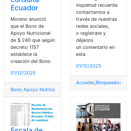
inquietud recuerda
Ecuador
contactarnos a
Moreno anunció
través de nuestras
que el Bono de
redes sociales,
Apoyo Nutricional
o regístrate y
de $ 240 que según
déjanos
decreto 1157
un comentario en
establece la
esta
creación del Bono
01/12/2025
01/12/2025
Acceder
,
Bloqueados
,
Gob
Bono Apoyo Nutricional
,
Bonos
,
Gobierno
,
mies
,
top2
,
to
Escala de