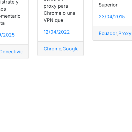
ístrate y
Superior
proxy para
nos
Chrome o una
omentario
23/04/2015
VPN que
sta
12/04/2022
Ecuador
,
Proxy
9/2025
Chrome
,
Google
,
Mejora
,
Privacidad
,
Prox
Conectividad
,
Conexión
,
Configuración
,
Consultas
,
Consultas 
o
,
proveedores
,
Proxy
,
Servicios
,
Servidores
,
torrents