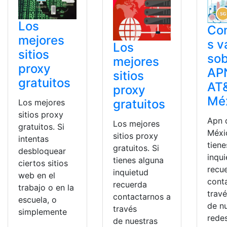
Los
Con
mejores
s v
Los
sitios
sob
mejores
proxy
AP
sitios
gratuitos
AT
proxy
Mé
gratuitos
Los mejores
sitios proxy
Apn 
Los mejores
gratuitos. Si
Méxic
sitios proxy
intentas
tiene
gratuitos. Si
desbloquear
inqu
tienes alguna
ciertos sitios
recu
inquietud
web en el
cont
recuerda
trabajo o en la
trav
contactarnos a
escuela, o
de n
través
simplemente
redes
de nuestras