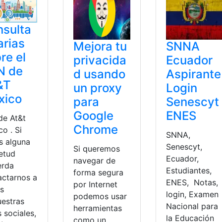
sulta
arias
Mejora tu
SNNA
re el
privacida
Ecuador
N de
d usando
Aspirante
&T
un proxy
Login
xico
para
Senescyt
Google
ENES
de At&t
Chrome
o . Si
SNNA,
s alguna
Senescyt,
Si queremos
ietud
Ecuador,
navegar de
erda
Estudiantes,
forma segura
actarnos a
ENES, Notas,
por Internet
és
login, Examen
podemos usar
uestras
Nacional para
herramientas
 sociales,
la Educación
como un