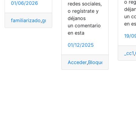
o reg
01/06/2026
redes sociales,
déja
o regístrate y
un c
déjanos
familiarizado
,
gratuitos
,
Mejores
,
Proxy
,
Sitios
en e
un comentario
en esta
19/0
01/12/2025
_cc1
,
Acceder
,
Bloqueados
,
Gobiern