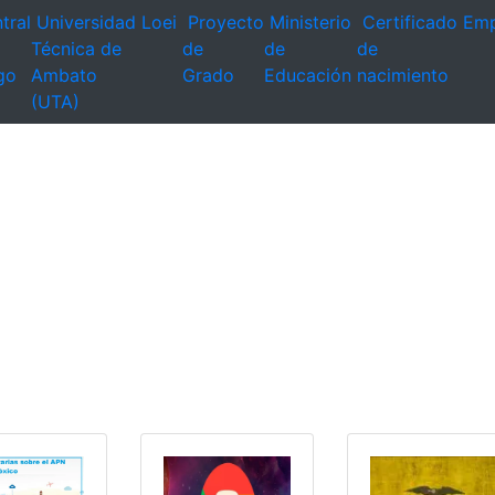
tral
Universidad
Loei
Proyecto
Ministerio
Certificado
Emp
Técnica de
de
de
de
go
Ambato
Grado
Educación
nacimiento
(UTA)