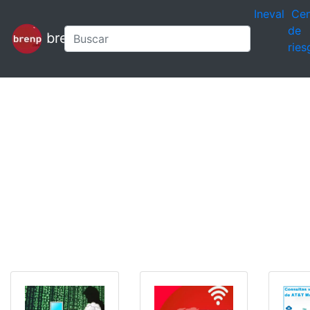
Ineval
Cen
de
brenp
ries