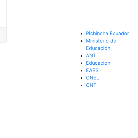
Pichincha Ecuador
Ministerio de
Educación
y
online
,
México
,
Proxy
,
Telefónica
,
Telefonos
ANT
Educación
EAES
CNEL
CNT