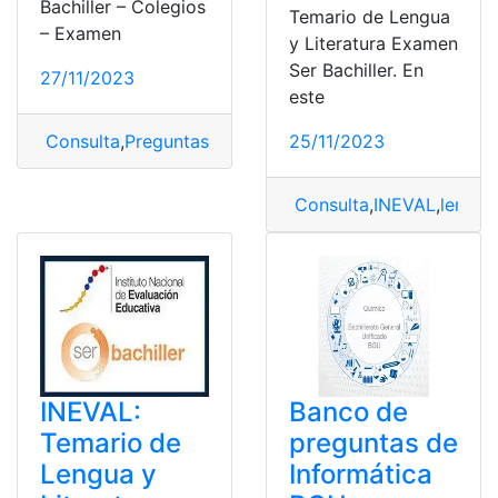
Bachiller – Colegios
Temario de Lengua
– Examen
y Literatura Examen
Ser Bachiller. En
27/11/2023
este
Consulta
,
Preguntas frecuentes
,
Resultados
,
Ser Bachill
25/11/2023
Consulta
,
INEVAL
,
lengua
INEVAL:
Banco de
Temario de
preguntas de
Lengua y
Informática