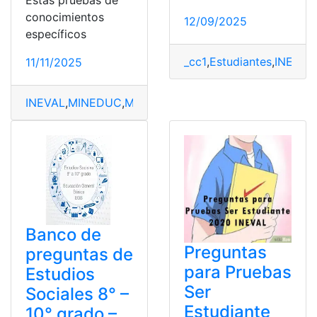
Estas pruebas de
conocimientos
12/09/2025
específicos
_cc1
,
Estudiantes
,
INEVAL
,
11/11/2025
INEVAL
,
MINEDUC
,
Ministerio de Educación
,
Quiero ser
Banco de
Preguntas
preguntas de
para Pruebas
Estudios
Ser
Sociales 8° –
Estudiante
10° grado –