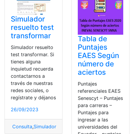
Simulador
resuelto test
transformar
Tabla de
Puntajes
Simulador resuelto
EAES Según
test transformar. Si
tienes alguna
número de
inquietud recuerda
aciertos
contactarnos a
través de nuestras
Puntajes
redes sociales, o
referenciales EAES
regístrate y déjanos
Senescyt – Puntajes
para carreras –
26/09/2023
Puntajes para
ingresar a las
Consulta
,
Simulador
,
Test Transformar
,
Transformar
universidades del