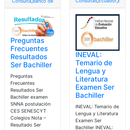
Consultas
,
Ecuador
,
Educ
Consulta
,
Banco de Preguntas
,
INEVAL
,
Pensamiento fil
Preguntas
Frecuentes
INEVAL:
Resultados
Temario de
Ser Bachiller
Lengua y
Preguntas
Literatura
Frecuentes
Examen Ser
Resultados Ser
Bachiller
Bachiller examen
SNNA postulación
INEVAL: Temario de
CES SENESCYT
Lengua y Literatura
Colegios Nota –
Examen Ser
Resultado Ser
Bachiller INEVAL: