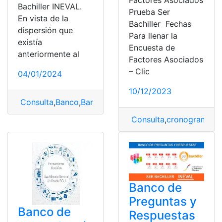
Factores Asociados
Bachiller INEVAL.
Prueba Ser
En vista de la
Bachiller Fechas
dispersión que
Para llenar la
existía
Encuesta de
anteriormente al
Factores Asociados
– Clic
04/01/2024
10/12/2023
Consulta
,
Banco
,
Banco de Preguntas
,
Banco de Pregun
Consulta
,
cronograma
,
E
Banco de
Preguntas y
Banco de
Respuestas