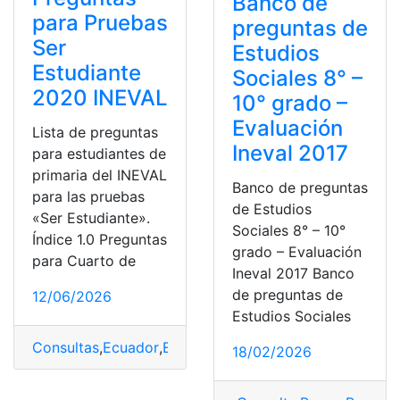
Banco de
para Pruebas
preguntas de
Ser
Estudios
Estudiante
Sociales 8° –
2020 INEVAL
10° grado –
Evaluación
Lista de preguntas
Ineval 2017
para estudiantes de
primaria del INEVAL
Banco de preguntas
para las pruebas
de Estudios
«Ser Estudiante».
Sociales 8° – 10°
Índice 1.0 Preguntas
grado – Evaluación
para Cuarto de
Ineval 2017 Banco
de preguntas de
12/06/2026
Estudios Sociales
Consultas
,
Ecuador
,
Educación
,
INEVAL
,
Ministerio de E
18/02/2026