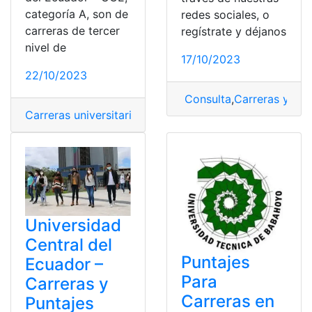
categoría A, son de
redes sociales, o
carreras de tercer
regístrate y déjanos
nivel de
17/10/2023
22/10/2023
Consulta
,
Carreras y Pun
Carreras universitarias
,
Carreras y Puntajes
,
Ecuador
,
Pu
Universidad
Central del
Puntajes
Ecuador –
Para
Carreras y
Carreras en
Puntajes