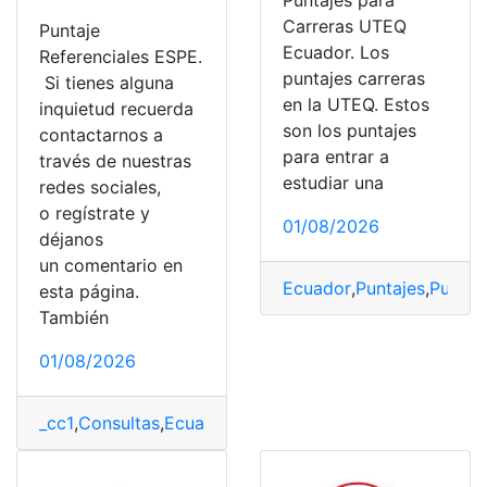
Puntajes para
Carreras UTEQ
Puntaje
Ecuador. Los
Referenciales ESPE.
puntajes carreras
Si tienes alguna
en la UTEQ. Estos
inquietud recuerda
son los puntajes
contactarnos a
para entrar a
través de nuestras
estudiar una
redes sociales,
o regístrate y
01/08/2026
déjanos
un comentario en
Ecuador
,
Puntajes
,
Puntaj
esta página.
También
01/08/2026
_cc1
,
Consultas
,
Ecuador
,
ESPE
,
ESPE puntajes
,
Puntajes
,