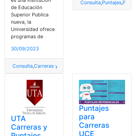
Consulta
,
Puntajes
,
Punta
de Educación
Superior Publica
nueva, la
Universidad ofrece
programas de
30/09/2023
Consulta
,
Carreras y Puntajes
,
Puntajes
,
UNAE
Puntajes
para
UTA
Carreras
Carreras y
UCE
Puntajes