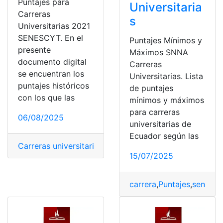
Puntajes para
Universitaria
Carreras
s
Universitarias 2021
SENESCYT. En el
Puntajes Mínimos y
presente
Máximos SNNA
documento digital
Carreras
se encuentran los
Universitarias. Lista
puntajes históricos
de puntajes
con los que las
mínimos y máximos
para carreras
06/08/2025
universitarias de
Ecuador según las
Carreras universitarias
,
Consultas
,
EAES
,
Ecuador
,
Educa
15/07/2025
carrera
,
Puntajes
,
senecyt