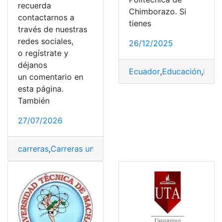
recuerda
Chimborazo. Si
contactarnos a
tienes
través de nuestras
redes sociales,
26/12/2025
o regístrate y
déjanos
Ecuador
,
Educación
,
Punt
un comentario en
esta página.
También
27/07/2026
carreras
,
Carreras universitarias
,
Puntajes
,
SENESCYT