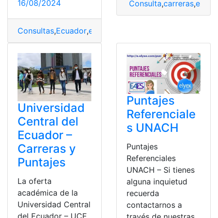
16/08/2024
Consulta
,
carreras
,
exp1
,
Consultas
,
Ecuador
,
exp2
,
Noticias
,
Puntajes
,
Puntajes ca
Puntajes
Universidad
Referenciale
Central del
s UNACH
Ecuador –
Puntajes
Carreras y
Referenciales
Puntajes
UNACH – Si tienes
La oferta
alguna inquietud
académica de la
recuerda
Universidad Central
contactarnos a
del Ecuador – UCE,
través de nuestras