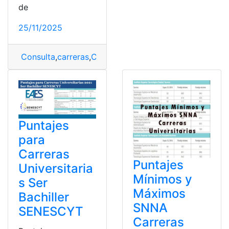
de
25/11/2025
Consulta
,
carreras
,
Carreras y Puntajes
,
Puntajes
,
Univer
Puntajes
para
Carreras
Puntajes
Universitaria
Mínimos y
s Ser
Máximos
Bachiller
SNNA
SENESCYT
Carreras