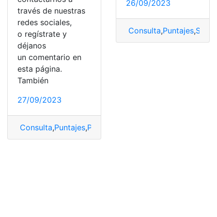
26/09/2023
través de nuestras
redes sociales,
Consulta
,
Puntajes
,
Ser Ba
o regístrate y
déjanos
un comentario en
esta página.
También
27/09/2023
Consulta
,
Puntajes
,
Puntajes carreras
,
UCE