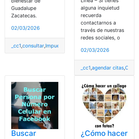
Línea – Si tienes
bienestar de
alguna inquietud
Guadalupe
recuerda
Zacatecas.
contactarnos a
02/03/2026
través de nuestras
redes sociales, o
_cc1
,
consultar
,
Impuesto
,
México
,
Pagar
,
servicio
02/03/2026
_cc1
,
agendar citas
,
Citas
,
Buscar
¿Cómo hacer