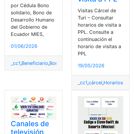
por Cédula Bono
Visitas Cárcel de
solidario, Bono de
Turi – Consultar
Desarrollo Humano
horarios de visita a
del Gobierno de
PPL. Consulte a
Ecuador MIES,
continuación el
01/06/2026
horario de visitas a
PPL
_cc1
,
Beneficiario
,
Bono desarrollo humano
,
mies
,
Ministe
19/05/2026
_cc1
,
cárcel
,
Horarios
,
PPL
,
Canales de
televisión