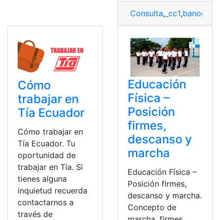
Consulta
,
_cc1
,
banorte
,
C
Educación
Cómo
Física –
trabajar en
Posición
Tía Ecuador
firmes,
Cómo trabajar en
descanso y
Tía Ecuador. Tu
marcha
oportunidad de
trabajar en Tía. Si
Educación Física –
tienes alguna
Posición firmes,
inquietud recuerda
descanso y marcha.
contactarnos a
Concepto de
través de
marcha, firmes,