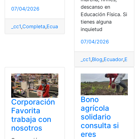
descanso en
07/04/2026
Educación Física. Si
tienes alguna
_cc1
,
Completa
,
Ecuador
,
Guìa
,
Tía
,
Trabajar
inquietud
07/04/2026
_cc1
,
Blog
,
Ecuador
,
Educa
Bono
Corporación
agrícola
Favorita
solidario
trabaja con
consulta si
nosotros
eres