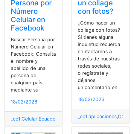
Persona por
un collage
Número
con fotos?
Celular en
¿Cómo hacer un
Facebook
collage con fotos?
Si tienes alguna
Buscar Persona por
inquietud recuerda
Número Celular en
contactarnos a
Facebook. Consulta
través de nuestras
el nombre y
redes sociales,
apellido de una
o regístrate y
persona de
déjanos
cualquier país
un comentario en
mediante su
18/02/2026
18/02/2026
_cc1
,
aplicaciones
,
Collag
_cc1
,
Celular
,
Ecuador
,
Facebook
,
números
,
Personas