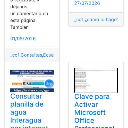
27/07/2026
déjanos
un comentario en
_cc1
,
¿cómo lo hago?
,
Her
esta página.
También
01/08/2026
_cc1
,
Consultas
,
Ecuador
,
ESPE
,
ESPE puntajes
,
Puntajes
,
Consultar
Clave para
planilla de
Activar
agua
Microsoft
Interagua
Office