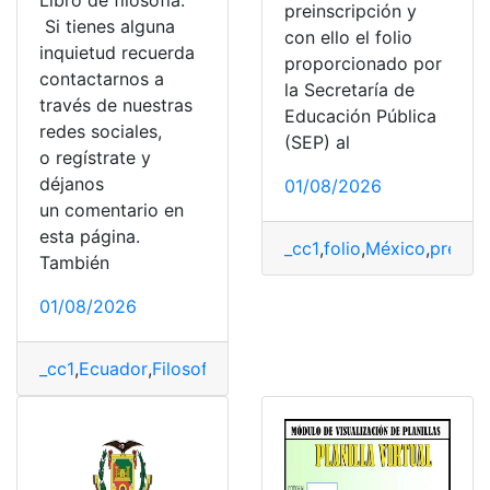
Libro de filosofía.
preinscripción y
Si tienes alguna
con ello el folio
inquietud recuerda
proporcionado por
contactarnos a
la Secretaría de
través de nuestras
Educación Pública
redes sociales,
(SEP) al
o regístrate y
déjanos
01/08/2026
un comentario en
esta página.
_cc1
,
folio
,
México
,
preinsc
También
01/08/2026
_cc1
,
Ecuador
,
Filosofía
,
Libro
,
MINEDUC
,
Ministerio de 