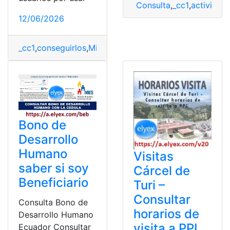
Consulta
,
_cc1
,
actividad 
12/06/2026
_cc1
,
conseguirlos
,
Microsoft
,
Rewards
,
sirven
Bono de
Desarrollo
Humano
Visitas
saber si soy
Cárcel de
Beneficiario
Turi –
Consultar
Consulta Bono de
horarios de
Desarrollo Humano
visita a PPL
Ecuador Consultar