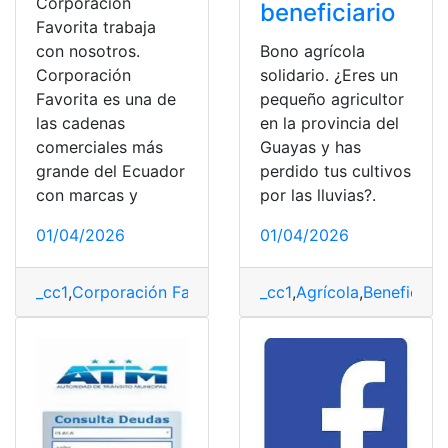
Corporación
beneficiario
Favorita trabaja
Bono agrícola
con nosotros.
solidario. ¿Eres un
Corporación
pequeño agricultor
Favorita es una de
en la provincia del
las cadenas
Guayas y has
comerciales más
perdido tus cultivos
grande del Ecuador
por las lluvias?.
con marcas y
01/04/2026
01/04/2026
_cc1
,
Agrícola
,
Beneficiari
_cc1
,
Corporación Favorita
,
oportunidad
,
registro
,
Trabaj