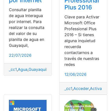
por internet
Professional
Plus 2016
Consultar planilla
de agua Interagua
Clave para Activar
por internet. Para
Microsoft Office
realizar la consulta
Professional Plus
del valor de su
2016 – Si tienes
planilla de agua en
alguna inquietud
Guayaquil,
recuerda
contactarnos a
22/07/2026
través de nuestras
redes
_cc1
,
Agua
,
Guayaquil
,
Interagua
,
Internet
,
Planillas
12/06/2026
_cc1
,
Acceder
,
Activar
,
Cla