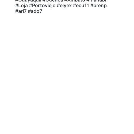
#Loja #Portoviejo #elyex #ecu11 #brenp
#ari7 #ado7