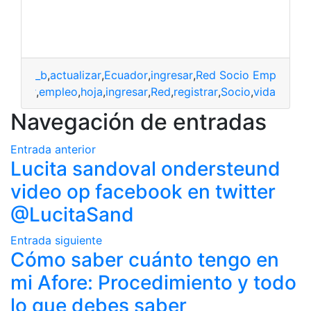
_b
,
actualizar
,
Ecuador
,
ingresar
,
Red Socio Empleo
,
reg
tualizar
,
empleo
,
hoja
,
ingresar
,
Red
,
registrar
,
Socio
,
vida
Navegación de entradas
Entrada anterior
Lucita sandoval ondersteund
video op facebook en twitter
@LucitaSand
Entrada siguiente
Cómo saber cuánto tengo en
mi Afore: Procedimiento y todo
lo que debes saber