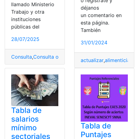
o regístrate y
llamado Ministerio
déjanos
Trabajo y otra
un comentario en
instituciones
esta página.
públicas del
También
28/07/2025
31/01/2024
Consulta
,
Consulta online
,
Ministerio de trabajo
,
Remune
actualizar
,
alimenticias
,
Ca
Tabla de
salarios
Tabla de
mínimo
Puntajes
sectoriales