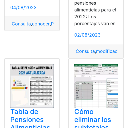
pensiones
04/08/2023
alimenticias para el
2022: Los
porcentajes van en
Consulta
,
conocer
,
Precios
,
Revisión
,
revisión vehícular
,
02/08/2023
Consulta
,
modificación
,
P
Tabla de
Cómo
Pensiones
eliminar los
Alimenticias
subtotales