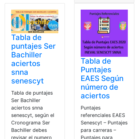
Tabla de
puntajes Ser
Bachiller
Tabla de
aciertos
Puntajes
snna
EAES Según
senescyt
número de
Tabla de puntajes
aciertos
Ser Bachiller
aciertos snna
Puntajes
senescyt, según el
referenciales EAES
Cronograma Ser
Senescyt – Puntajes
Bachiller debes
para carreras –
revisar el numero
Puntajes para