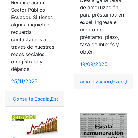
Descarga la tabla
Remuneración
de amortización
Sector Público
para préstamos en
Ecuador. Si tienes
excel. Ingresa el
alguna inquietud
monto del
recuerda
préstamo, plazo,
contactarnos a
tasa de interés y
través de nuestras
obtén
redes sociales,
o regístrate y
19/09/2025
déjanos
25/11/2025
amortización
,
Excel
,
Pago
Consulta
,
Escala
,
Escala de Remuneración
,
tabla
,
tabla 