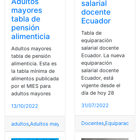
Adultos
salarial
mayores
docente
tabla de
Ecuador
pensión
Tabla de
alimenticia
equiparación
salarial docente
Adultos mayores
Ecuador. La nueva
tabla de pensión
equiparación
alimenticia. Esta es
salarial docente
la tabla mínima de
Ecuador, está
alimentos publicada
vigente desde el
por el MIES para
día de hoy 28
adultos mayores
31/07/2022
13/10/2022
Docentes
,
Equiparación
,
adultos
,
Adultos mayores
,
alimenticias
,
Pensión
,
tabla