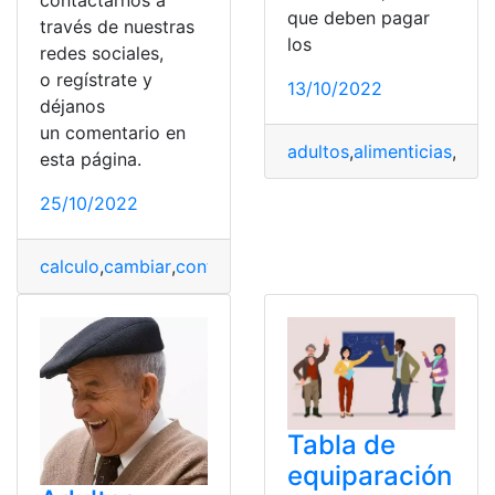
contactarnos a
que deben pagar
través de nuestras
los
redes sociales,
o regístrate y
13/10/2022
déjanos
un comentario en
adultos
,
alimenticias
,
May
esta página.
25/10/2022
calculo
,
cambiar
,
contraseña
,
Microsoft
,
tabla
,
Tecnologí
Tabla de
equiparación