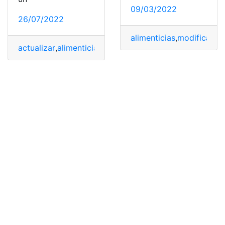
09/03/2022
26/07/2022
alimenticias
,
modificació
actualizar
,
alimenticias
,
Calcular
,
Pensiones
,
tabla
,
Tabla 