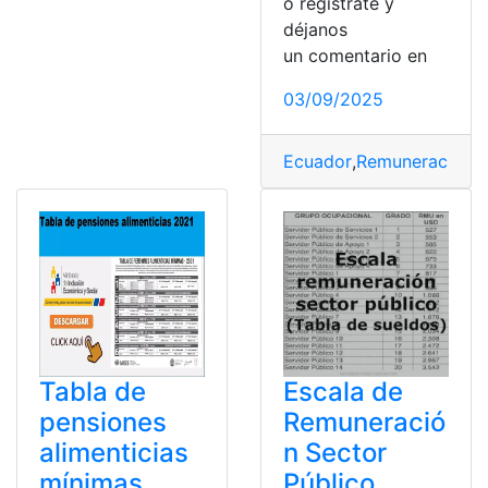
o regístrate y
déjanos
un comentario en
03/09/2025
Ecuador
,
Remuneración
,
s
Tabla de
Escala de
pensiones
Remuneració
alimenticias
n Sector
mínimas
Público