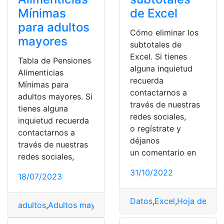
Mínimas
de Excel
para adultos
Cómo eliminar los
mayores
subtotales de
Excel. Si tienes
Tabla de Pensiones
alguna inquietud
Alimenticias
recuerda
Mínimas para
contactarnos a
adultos mayores. Si
través de nuestras
tienes alguna
redes sociales,
inquietud recuerda
o regístrate y
contactarnos a
déjanos
través de nuestras
un comentario en
redes sociales,
31/10/2022
18/07/2023
Datos
,
Excel
,
Hoja de Exc
adultos
,
Adultos mayores
,
alimenticias
,
Pensión
,
tabla