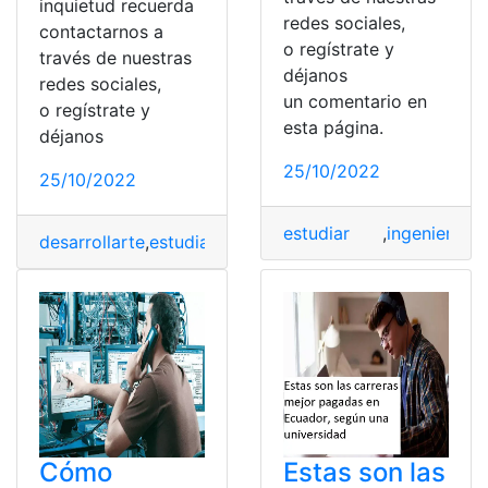
inquietud recuerda
redes sociales,
contactarnos a
o regístrate y
través de nuestras
déjanos
redes sociales,
un comentario en
o regístrate y
esta página.
déjanos
25/10/2022
25/10/2022
estudiar
,
ingenieria
,
L
desarrollarte
,
estudiar
,
ingenieria
,
Ingeniero
,
Laboral
,
Cómo
Estas son las