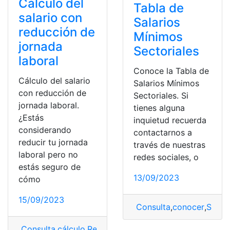
Cálculo del
Tabla de
salario con
Salarios
reducción de
Mínimos
jornada
Sectoriales
laboral
Conoce la Tabla de
Cálculo del salario
Salarios Mínimos
con reducción de
Sectoriales. Si
jornada laboral.
tienes alguna
¿Estás
inquietud recuerda
considerando
contactarnos a
reducir tu jornada
través de nuestras
laboral pero no
redes sociales, o
estás seguro de
13/09/2023
cómo
15/09/2023
Consulta
,
conocer
,
Salari
Consulta
,
cálculo
,
Reducción
,
Reducción De Jornada
,
Sa