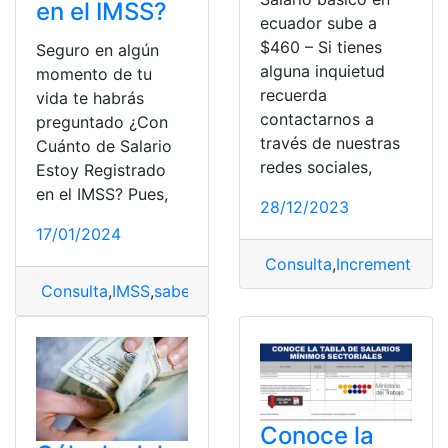
en el IMSS?
ecuador sube a
$460 – Si tienes
Seguro en algún
alguna inquietud
momento de tu
recuerda
vida te habrás
contactarnos a
preguntado ¿Con
través de nuestras
Cuánto de Salario
redes sociales,
Estoy Registrado
en el IMSS? Pues,
28/12/2023
17/01/2024
Consulta
,
Incrementos
,
Sa
Consulta
,
IMSS
,
saber
,
Salario
Conoce la