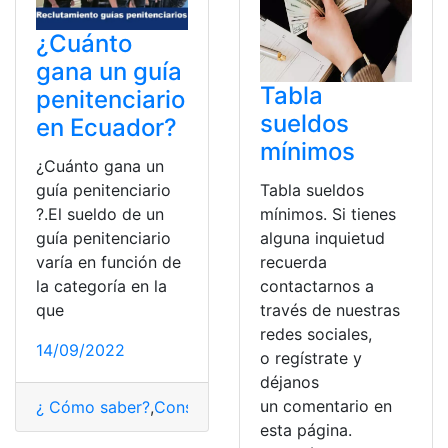
¿Cuánto
gana un guía
Tabla
penitenciario
sueldos
en Ecuador?
mínimos
¿Cuánto gana un
Tabla sueldos
guía penitenciario
mínimos. Si tienes
?.El sueldo de un
alguna inquietud
guía penitenciario
recuerda
varía en función de
contactarnos a
la categoría en la
través de nuestras
que
redes sociales,
14/09/2022
o regístrate y
déjanos
un comentario en
¿ Cómo saber?
,
Consultas
,
Ecuador
,
ganar
,
Guía
,
Guía pen
esta página.