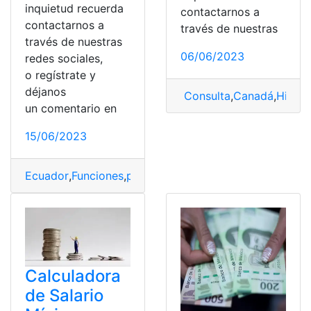
inquietud recuerda
contactarnos a
contactarnos a
través de nuestras
través de nuestras
06/06/2023
redes sociales,
o regístrate y
déjanos
Consulta
,
Canadá
,
Hispa
un comentario en
15/06/2023
Ecuador
,
Funciones
,
policiales
,
Salario
,
Uso de suelo
Calculadora
de Salario