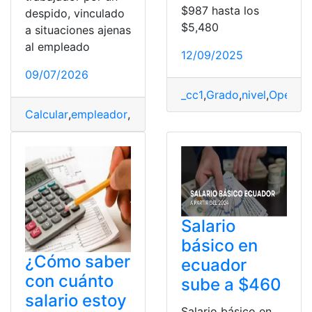
$987 hasta los
despido, vinculado
$5,480
a situaciones ajenas
al empleado
12/09/2025
09/07/2026
_cc1
,
Grado
,
nivel
,
Operati
Calcular
,
empleador
,
México
,
Salario
,
trabajador
Salario
básico en
¿Cómo saber
ecuador
con cuánto
sube a $460
salario estoy
Salario básico en