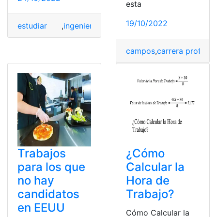
esta
19/10/2022
estudiar
,
ingenieria
,
Laboral
,
Salario
,
Universidad
campos
,
carrera profesio
Trabajos
¿Cómo
para los que
Calcular la
no hay
Hora de
candidatos
Trabajo?
en EEUU
Cómo Calcular la