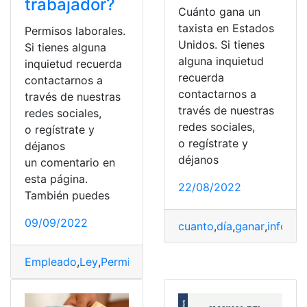
trabajador?
Cuánto gana un
taxista en Estados
Permisos laborales.
Unidos. Si tienes
Si tienes alguna
alguna inquietud
inquietud recuerda
recuerda
contactarnos a
contactarnos a
través de nuestras
través de nuestras
redes sociales,
redes sociales,
o regístrate y
o regístrate y
déjanos
déjanos
un comentario en
esta página.
22/08/2022
También puedes
09/09/2022
cuanto
,
día
,
ganar
,
inform
Empleado
,
Ley
,
Permisos
,
Salario
,
trabajador