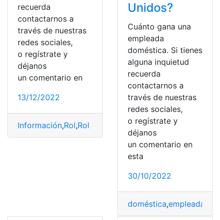
Unidos?
recuerda
contactarnos a
Cuánto gana una
través de nuestras
empleada
redes sociales,
doméstica. Si tienes
o regístrate y
alguna inquietud
déjanos
recuerda
un comentario en
contactarnos a
13/12/2022
través de nuestras
redes sociales,
o regístrate y
Información
,
Rol
,
Rol de pagos
,
Salario
déjanos
un comentario en
esta
30/10/2022
doméstica
,
empleada
,
Est