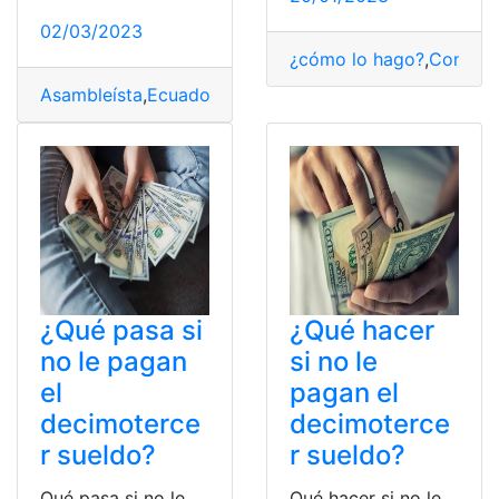
02/03/2023
¿cómo lo hago?
,
Consult
Asambleísta
,
Ecuador
,
sueldo
¿Qué pasa si
¿Qué hacer
no le pagan
si no le
el
pagan el
decimoterce
decimoterce
r sueldo?
r sueldo?
Qué pasa si no le
Qué hacer si no le