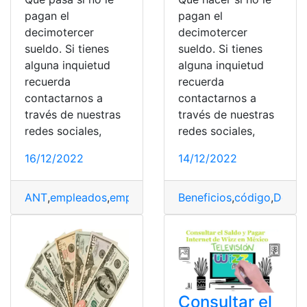
pagan el
pagan el
decimotercer
decimotercer
sueldo. Si tienes
sueldo. Si tienes
alguna inquietud
alguna inquietud
recuerda
recuerda
contactarnos a
contactarnos a
través de nuestras
través de nuestras
redes sociales,
redes sociales,
16/12/2022
14/12/2022
ANT
,
empleados
,
empresa
,
formulario
Beneficios
,
Multas
,
código
,
Noticias
,
Décim
,
P
Consultar el