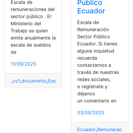
Público
Escala de
remuneraciones del
Ecuador
sector público . El
Escala de
Ministerio del
Remuneración
Trabajo es quien
Sector Público
emite anualmente la
Ecuador. Si tienes
escala de sueldos
alguna inquietud
de
recuerda
11/09/2025
contactarnos a
través de nuestras
redes sociales,
_cc1
,
documento
,
Escala de Remuneración
,
Ministerio d
o regístrate y
déjanos
un comentario en
03/09/2025
Ecuador
,
Remuneración
,
s