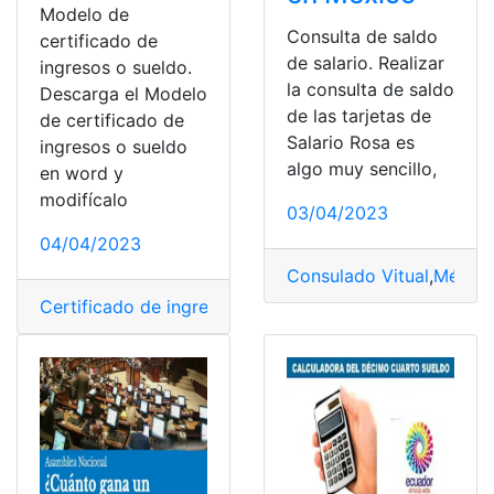
Modelo de
Consulta de saldo
certificado de
de salario. Realizar
ingresos o sueldo.
la consulta de saldo
Descarga el Modelo
de las tarjetas de
de certificado de
Salario Rosa es
ingresos o sueldo
algo muy sencillo,
en word y
modifícalo
03/04/2023
04/04/2023
Consulado Vitual
,
México
Certificado de ingresos o sueldo
,
Ingresos o sueldo
,
Mo