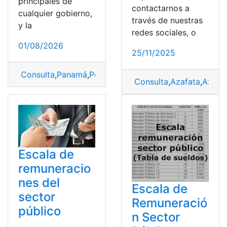
principales de
contactarnos a
cualquier gobierno,
través de nuestras
y la
redes sociales, o
01/08/2026
25/11/2025
Consulta
,
Panamá
,
Policía
,
servicio
,
sueldo
Consulta
,
Azafata
,
Azafa
Escala de
remuneracio
nes del
Escala de
sector
Remuneració
público
n Sector