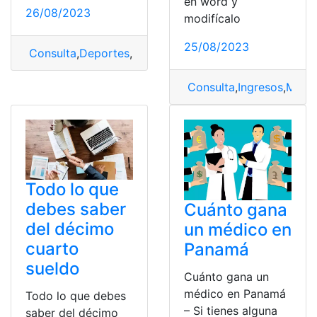
en word y
26/08/2023
modifícalo
25/08/2023
Consulta
,
Deportes
,
Mejor
,
Mejor pagado
,
sueldo
Consulta
,
Ingresos
,
Mode
Todo lo que
debes saber
Cuánto gana
del décimo
un médico en
cuarto
Panamá
sueldo
Cuánto gana un
médico en Panamá
Todo lo que debes
– Si tienes alguna
saber del décimo