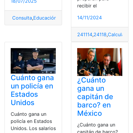
18/07/2025
recibir el
14/11/2024
Consulta
,
Educación
,
Panamá
,
Profesores
,
sueldo
241114
,
24118
,
Calcula
,
cu
Cuánto gana
¿Cuánto
un policía en
gana un
Estados
capitán de
Unidos
barco? en
México
Cuánto gana un
policía en Estados
¿Cuánto gana un
Unidos. Los salarios
capitán de barco?