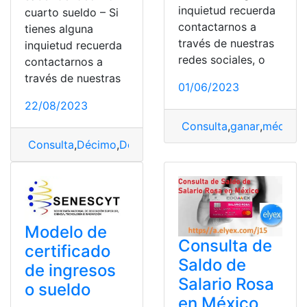
inquietud recuerda
cuarto sueldo – Si
contactarnos a
tienes alguna
través de nuestras
inquietud recuerda
redes sociales, o
contactarnos a
través de nuestras
01/06/2023
22/08/2023
Consulta
,
ganar
,
médicos
Consulta
,
Décimo
,
Décimo cuarto sueldo
,
saber
,
sueldo
Modelo de
Consulta de
certificado
Saldo de
de ingresos
Salario Rosa
o sueldo
en México