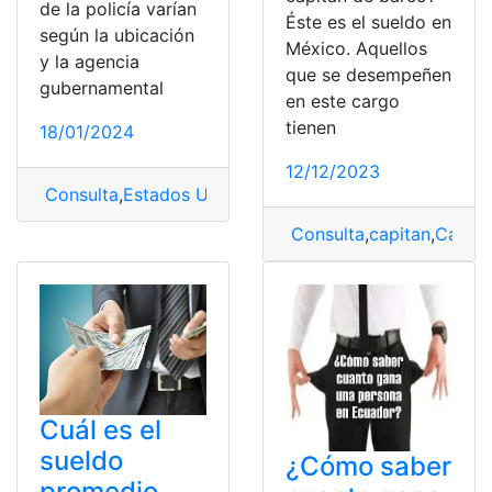
de la policía varían
Éste es el sueldo en
según la ubicación
México. Aquellos
y la agencia
que se desempeñen
gubernamental
en este cargo
tienen
18/01/2024
12/12/2023
Consulta
,
Estados Unidos
,
Policía
,
sueldo
Consulta
,
capitan
,
Capitá
Cuál es el
sueldo
¿Cómo saber
promedio