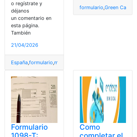
o regístrate y
formulario
,
Green Card
,
r
déjanos
un comentario en
esta página.
También
21/04/2026
España
,
formulario
,
matrimonio
,
Nacionalidad española
,
Formulario
Como
1098-T:
completar el