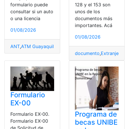
formulario puede
128 y el 153 son
consultar si un auto
unos de los
o una licencia
documentos más
importantes. Acá
01/08/2026
01/08/2026
ANT
,
ATM Guayaquil
,
formulario
,
Guayaquil
,
Multas
,
Trans
documento
,
Extranjero
,
fo
Formulario
EX-00
Programa de
Formulario EX-00.
Formulario EX-00
becas UNIBE
de Solicitud de