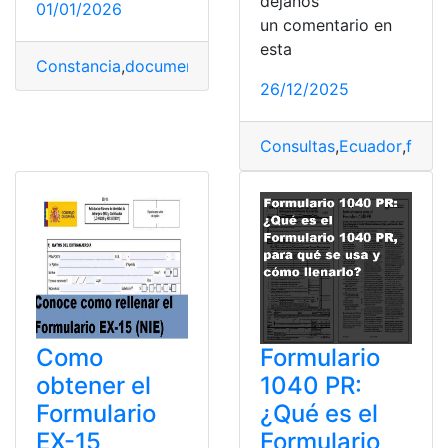
déjanos
01/01/2026
un comentario en
esta
Constancia
,
documentos
,
Ecuador
,
formulario
,
Perdidos
,
26/12/2025
Consultas
,
Ecuador
,
formu
Como
Formulario
obtener el
1040 PR:
Formulario
¿Qué es el
EX-15
Formulario