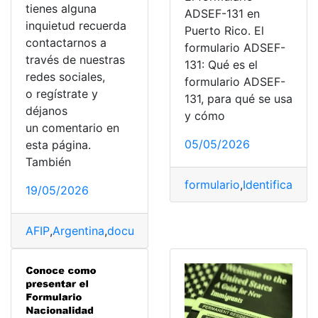
tienes alguna
ADSEF-131 en
inquietud recuerda
Puerto Rico. El
contactarnos a
formulario ADSEF-
través de nuestras
131: Qué es el
redes sociales,
formulario ADSEF-
o regístrate y
131, para qué se usa
déjanos
y cómo
un comentario en
05/05/2026
esta página.
También
formulario
,
Identificación
,
19/05/2026
AFIP
,
Argentina
,
documentación
,
documento
,
Fiscal
,
formu