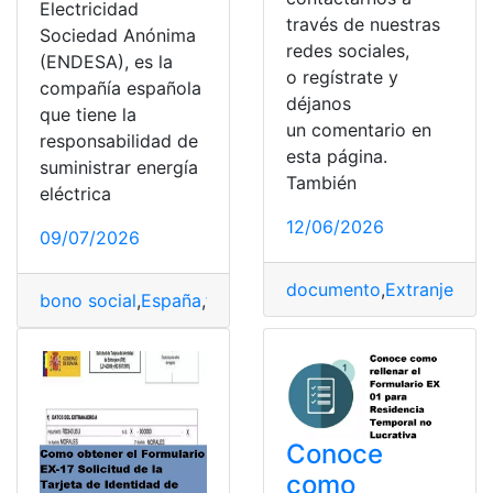
Electricidad
través de nuestras
Sociedad Anónima
redes sociales,
(ENDESA), es la
o regístrate y
compañía española
déjanos
que tiene la
un comentario en
responsabilidad de
esta página.
suministrar energía
También
eléctrica
12/06/2026
09/07/2026
documento
,
Extranjero
,
fo
bono social
,
España
,
formulario
,
luz eléctrica
,
Precio Vol
Conoce
como