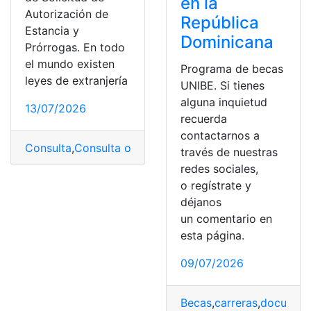
en la
Autorización de
República
Estancia y
Dominicana
Prórrogas. En todo
el mundo existen
Programa de becas
leyes de extranjería
UNIBE. Si tienes
alguna inquietud
13/07/2026
recuerda
contactarnos a
Consulta
,
Consulta online
,
Ecuador
,
formulario
,
Herramie
través de nuestras
redes sociales,
o regístrate y
déjanos
un comentario en
esta página.
09/07/2026
Becas
,
carreras
,
documen