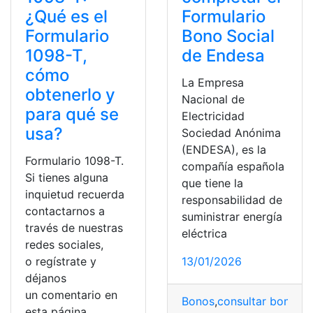
¿Qué es el
Formulario
Formulario
Bono Social
1098-T,
de Endesa
cómo
La Empresa
obtenerlo y
Nacional de
para qué se
Electricidad
usa?
Sociedad Anónima
(ENDESA), es la
Formulario 1098-T.
compañía española
Si tienes alguna
que tiene la
inquietud recuerda
responsabilidad de
contactarnos a
suministrar energía
través de nuestras
eléctrica
redes sociales,
o regístrate y
13/01/2026
déjanos
un comentario en
Bonos
,
consultar bono
,
Da
esta página.