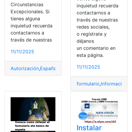
Circunstancias
inquietud recuerda
Excepcionales. Si
contactarnos a
tienes alguna
través de nuestras
inquietud recuerda
redes sociales,
contactarnos a
o regístrate y
través de nuestras
déjanos
un comentario en
11/11/2025
esta página.
11/11/2025
Autorización
,
España
,
formulario
,
Rellenar
,
solicitud
,
Tram
formulario
,
Información
,
i
Instalar