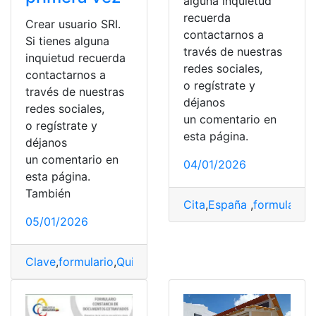
alguna inquietud
recuerda
Crear usuario SRI.
contactarnos a
Si tienes alguna
través de nuestras
inquietud recuerda
redes sociales,
contactarnos a
o regístrate y
través de nuestras
déjanos
redes sociales,
un comentario en
o regístrate y
esta página.
déjanos
un comentario en
04/01/2026
esta página.
También
Cita
,
España
,
formulario
,
05/01/2026
Clave
,
formulario
,
Quipux
,
Requisitos
,
Solicitar
,
SRI