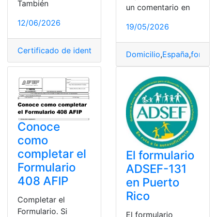
También
un comentario en
12/06/2026
19/05/2026
Certificado de identidad
,
España
,
Extranjero
,
formulario
Domicilio
,
España
,
formul
Conoce
como
completar el
El formulario
Formulario
ADSEF-131
408 AFIP
en Puerto
Rico
Completar el
Formulario. Si
El formulario