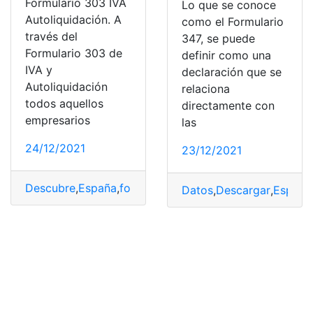
Formulario 303 IVA
Lo que se conoce
Autoliquidación. A
como el Formulario
través del
347, se puede
Formulario 303 de
definir como una
IVA y
declaración que se
Autoliquidación
relaciona
todos aquellos
directamente con
empresarios
las
24/12/2021
23/12/2021
Descubre
,
España
,
formulario 303
,
IVA
,
Rellenar
Datos
,
Descargar
,
España