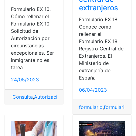
extranjeros
Formulario EX 10.
Cómo rellenar el
Formulario EX 18.
Formulario EX 10
Conoce como
Solicitud de
rellenar el
Autorización por
Formulario EX 18
circunstancias
Registro Central de
excepcionales. Ser
Extranjeros. El
inmigrante no es
Ministerio de
tarea
extranjería de
España
24/05/2023
06/04/2023
Consulta
,
Autorización
,
Formulario EX 10
,
Rellenar
,
Relle
formulario
,
formulario EX