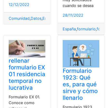
12/12/2022
cuando se desea
28/11/2022
Comunidad
,
Datos
,
Empresas
,
formulario
,
Información
,
M
España
,
formulario
,
formu
rellenar
formulario EX
Formulario
01 residencia
1923: Qué
temporal no
es, para qué
lucrativa
sirve y cómo
llenarlo
Formulario EX 01.
Conoce como
Formulario 1923.