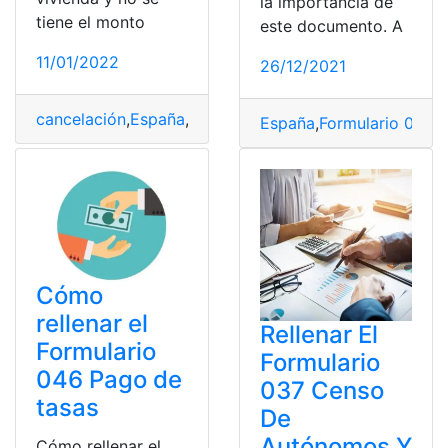
la importancia de
tiene el monto
este documento. A
11/01/2022
26/12/2021
cancelación
,
España
,
formulario 600
,
hipoteca
,
Rellenar
España
,
Formulario 046
,
P
Cómo
rellenar el
Rellenar El
Formulario
Formulario
046 Pago de
037 Censo
tasas
De
Autónomos Y
Cómo rellenar el