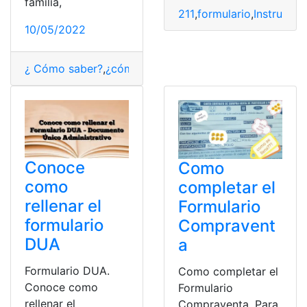
familia,
211
,
formulario
,
Instruccio
10/05/2022
¿ Cómo saber?
,
¿cómo lo hago?
,
Cómo llenar
,
Consulta
Conoce
Como
como
completar el
rellenar el
Formulario
formulario
Compravent
DUA
a
Formulario DUA.
Como completar el
Conoce como
Formulario
rellenar el
Compraventa. Para