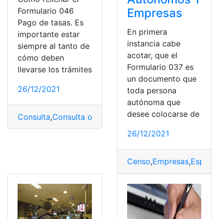
Empresas
Formulario 046
Pago de tasas. Es
En primera
importante estar
instancia cabe
siempre al tanto de
acotar, que el
cómo deben
Formulario 037 es
llevarse los trámites
un documento que
26/12/2021
toda persona
autónoma que
desee colocarse de
Consulta
,
Consulta online
,
Formulario 046
,
Pagar
,
Rellena
26/12/2021
Censo
,
Empresas
,
España