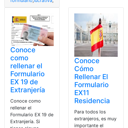
formulario
,
lucrativa
,
Pasos
,
Presidencia
,
Rellenar
,
tempor
Conoce
como
Conoce
rellenar el
Cómo
Formulario
Rellenar El
EX 19 de
Formulario
Extranjería
EX11
Residencia
Conoce como
rellenar el
Para todos los
Formulario EX 19 de
extranjeros, es muy
Extranjería. Si
importante el