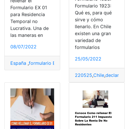
rellenar el
Formulario 1923:
Formulario EX 01
Qué es, para qué
para Residencia
sirve y cómo
Temporal no
llenarlo. En Chile
Lucrativa. Una de
existen una gran
las maneras en
variedad de
08/07/2022
formularios
25/05/2022
España
,
formulario EX 01
,
Pasos
,
Rellenar
,
residencia te
220525
,
Chile
,
declaració