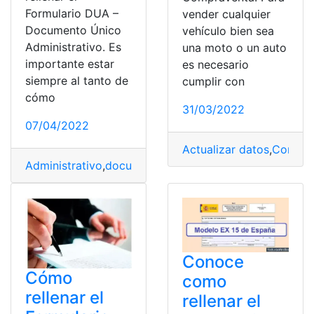
Formulario DUA –
vender cualquier
Documento Único
vehículo bien sea
Administrativo. Es
una moto o un auto
importante estar
es necesario
siempre al tanto de
cumplir con
cómo
31/03/2022
07/04/2022
Actualizar datos
,
Compra
Administrativo
,
documento
,
DUA
,
España
,
formulario
,
Rel
Conoce
Cómo
como
rellenar el
rellenar el