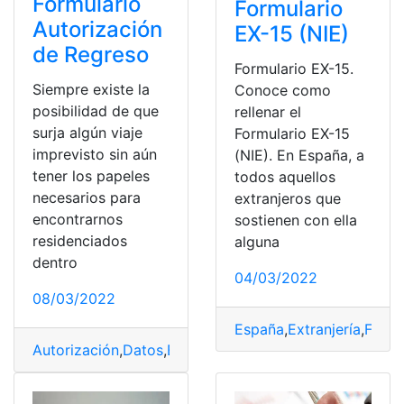
Formulario
Formulario
Autorización
EX-15 (NIE)
de Regreso
Formulario EX-15.
Siempre existe la
Conoce como
posibilidad de que
rellenar el
surja algún viaje
Formulario EX-15
imprevisto sin aún
(NIE). En España, a
tener los papeles
todos aquellos
necesarios para
extranjeros que
encontrarnos
sostienen con ella
residenciados
alguna
dentro
04/03/2022
08/03/2022
España
,
Extranjería
,
Formu
Autorización
,
Datos
,
España
,
formulario
,
Formularios
,
reg