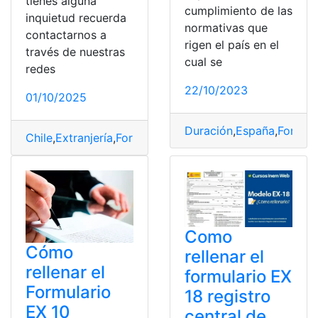
tienes alguna
cumplimiento de las
inquietud recuerda
normativas que
contactarnos a
rigen el país en el
través de nuestras
cual se
redes
22/10/2023
01/10/2025
Duración
,
España
,
Formula
Chile
,
Extranjería
,
Formulario EX 19
,
Pasos
,
Rellenar
,
Requi
Como
Cómo
rellenar el
rellenar el
formulario EX
Formulario
18 registro
EX 10
central de