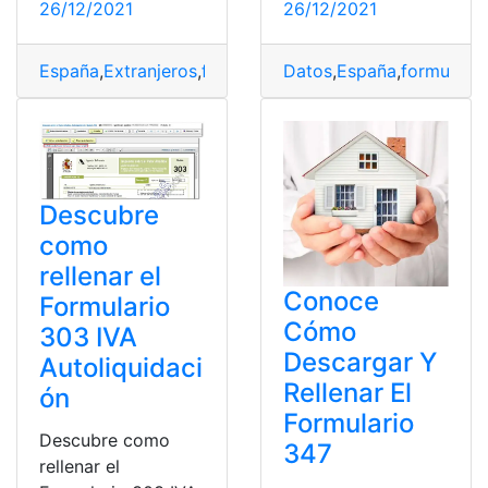
26/12/2021
26/12/2021
España
,
Extranjeros
,
formulario EX 18
Datos
,
España
,
registro
,
formulario
,
Rellenar
Descubre
como
rellenar el
Conoce
Formulario
Cómo
303 IVA
Descargar Y
Autoliquidaci
Rellenar El
ón
Formulario
Descubre como
347
rellenar el