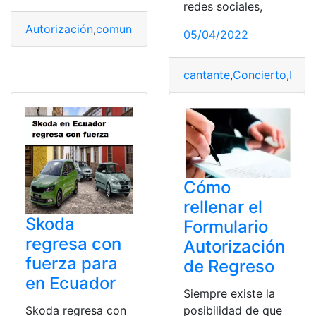
redes sociales,
Autorización
,
comunicaciones
,
Legalización
,
regreso
05/04/2022
cantante
,
Concierto
,
Ecua
Cómo
rellenar el
Skoda
Formulario
regresa con
Autorización
fuerza para
de Regreso
en Ecuador
Siempre existe la
Skoda regresa con
posibilidad de que