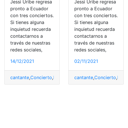
Jessi Uribe regresa
Jessi Uribe regresa
pronto a Ecuador
pronto a Ecuador
con tres conciertos.
con tres conciertos.
Si tienes alguna
Si tienes alguna
inquietud recuerda
inquietud recuerda
contactarnos a
contactarnos a
través de nuestras
través de nuestras
redes sociales,
redes sociales,
14/12/2021
02/11/2021
cantante
,
Concierto
,
Ecuador
,
jessi uribe
cantante
,
,
Concierto
regreso
,
Ecua