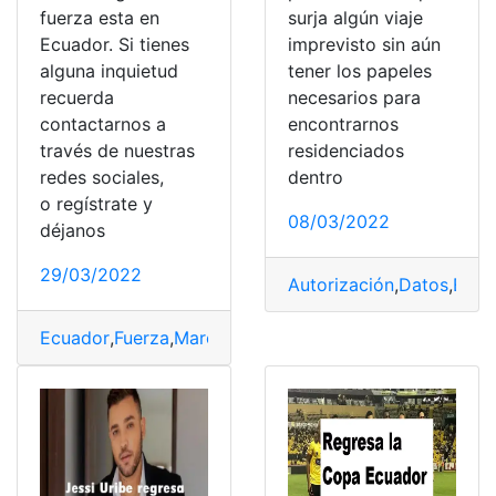
fuerza esta en
surja algún viaje
Ecuador. Si tienes
imprevisto sin aún
alguna inquietud
tener los papeles
recuerda
necesarios para
contactarnos a
encontrarnos
través de nuestras
residenciados
redes sociales,
dentro
o regístrate y
08/03/2022
déjanos
29/03/2022
Autorización
,
Datos
,
Espa
Ecuador
,
Fuerza
,
Marcas
,
regreso
,
Skoda
,
vehículos