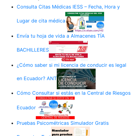
Consulta Citas Médicas IESS – Fecha, Hora y
Lugar de cita médica
Envía tu hoja de vida a Almacenes TÍA
BACHILLERES
¿Cómo saber si mi licencia de conducir es legal
en Ecuador? ANT
Cómo Consultar si estás en la Central de Riesgos
Ecuador
Pruebas Psicométricas Simulador Gratis