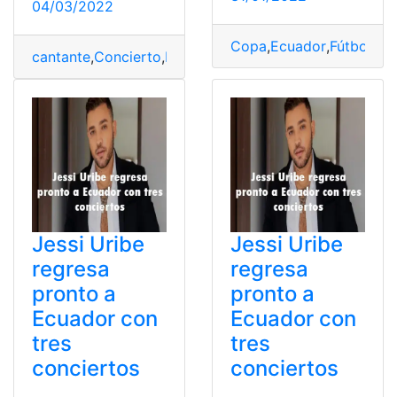
04/03/2022
Copa
,
Ecuador
,
Fútbol
,
Par
cantante
,
Concierto
,
Ecuador
,
jessi uribe
,
regreso
Jessi Uribe
Jessi Uribe
regresa
regresa
pronto a
pronto a
Ecuador con
Ecuador con
tres
tres
conciertos
conciertos