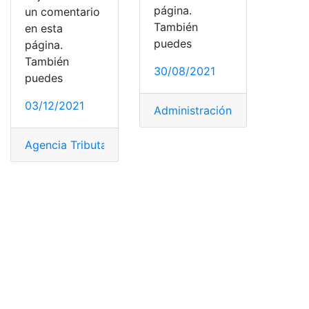
página.
un comentario
También
en esta
puedes
página.
También
30/08/2021
puedes
03/12/2021
Administración Federal de In
Agencia Tributaria
,
España
,
formulario
,
Ministerio de E