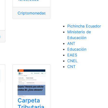
Criptomonedas
,
Datos
,
declarar
,
España
,
Tributaria
Pichincha Ecuador
Ministerio de
cias
,
Obligaciones
,
proyección
,
SRI
,
Tributarias
Educación
ANT
Educación
EAES
arias
CNEL
CNT
Carpeta
Tributaria