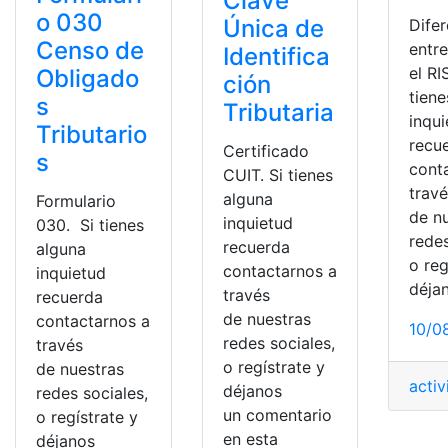
Clave
o 030
Única de
Difer
Censo de
entr
Identifica
el RI
Obligado
ción
tiene
s
Tributaria
inqu
Tributario
recu
Certificado
s
cont
CUIT. Si tienes
trav
alguna
Formulario
de n
inquietud
030. Si tienes
redes
recuerda
alguna
o reg
contactarnos a
inquietud
déja
través
recuerda
de nuestras
contactarnos a
10/0
redes sociales,
través
o regístrate y
de nuestras
acti
déjanos
redes sociales,
un comentario
o regístrate y
en esta
déjanos