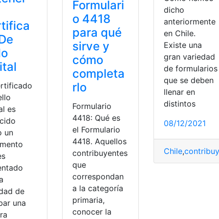
Formulari
dicho
o 4418
anteriormente
tifica
para qué
en Chile.
 De
sirve y
Existe una
lo
gran variedad
cómo
ital
de formularios
completa
que se deben
rlo
rtificado
llenar en
llo
distintos
Formulario
al es
4418: Qué es
cido
08/12/2021
el Formulario
 un
4418. Aquellos
mento
Chile
,
contribu
contribuyentes
es
que
entado
correspondan
a
a la categoría
idad de
primaria,
bar una
conocer la
ra