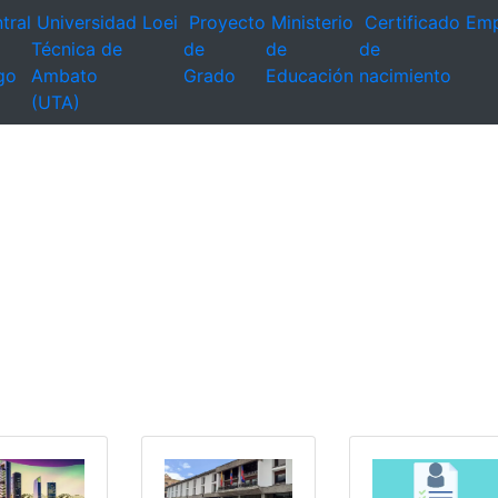
tral
Universidad
Loei
Proyecto
Ministerio
Certificado
Emp
Técnica de
de
de
de
go
Ambato
Grado
Educación
nacimiento
(UTA)