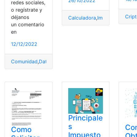
26/10/2022
redes sociales,
o regístrate y
Crip
déjanos
Calculadora
,
Impuestos
,
País
,
P
un comentario
en
12/12/2022
Comunidad
,
Datos
,
Empresas
,
formulario
,
Información
,
M
Principale
s
Co
Como
Impuesto
Ob