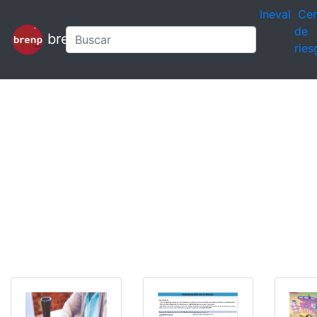
Ineval
Cen
de
brenp
ries