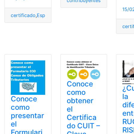
contribuyentes
,
Ecuador
,
Impu
15/0
certificado
,
España
,
Noticias
,
productores
,
solicitud
,
Trib
certi
Conoce
¿Cu
como
la
Conoce
obtener
dif
como
el
ent
presentar
Certifica
RUC
el
do CUIT –
RIS
Formulari