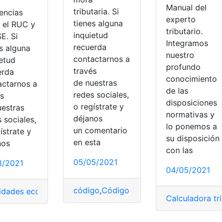
Manual del
tributaria. Si
encias
experto
tienes alguna
e el RUC y
tributario.
inquietud
SE. Si
Integramos
recuerda
s alguna
nuestro
contactarnos a
ietud
profundo
través
erda
conocimiento
de nuestras
actarnos a
de las
redes sociales,
és
disposiciones
o regístrate y
uestras
normativas y
déjanos
 sociales,
lo ponemos a
un comentario
ístrate y
su disposición
en esta
nos
con las
05/05/2021
8/2021
04/05/2021
código
,
Código orgánico tributario
,
Ecua
vidades económicas
,
Economía
,
Guías Tributarias
,
Impuesto a 
Calculadora tri