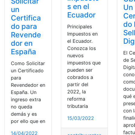
Solicitar
s en el
Un
un
Ecuador
Cer
Certifica
do
do para
Principales
Sel
Revende
Impuestos en
Dig
el Ecuador.
dor en
Conozca los
España
El Ce
nuevos
de Se
impuestos que
Como Solicitar
Digit
pueden ser
un Certificado
cono
cobrados a
para
como
partir del
Revendedor en
docu
2022, la
España. Un
qué 
reforma
ingreso extra
pres
tributaria
no queda
con l
demás y es
final
15/03/2022
por ello que en
apro
factu
14/04/2022