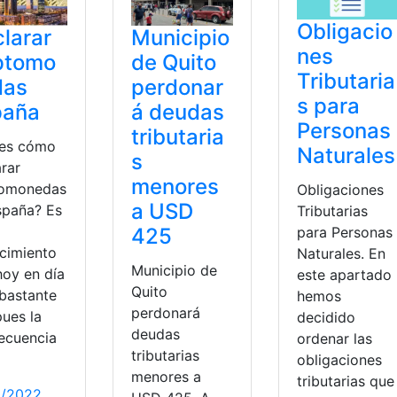
Obligacio
larar
Municipio
nes
ptomo
de Quito
Tributaria
das
perdonar
s para
paña
á deudas
Personas
tributaria
es cómo
Naturales
s
arar
menores
tomonedas
Obligaciones
a USD
spaña? Es
Tributarias
425
para Personas
cimiento
Naturales. En
Municipio de
hoy en día
este apartado
Quito
 bastante
hemos
perdonará
 pues la
decidido
deudas
ecuencia
ordenar las
tributarias
obligaciones
menores a
tributarias que
0/2022