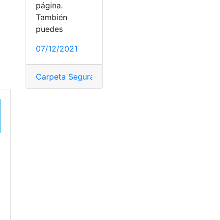
página.
También
puedes
07/12/2021
anza
,
Pasos
,
Requisitos
,
Resultados
,
Tributarias
Carpeta Segura
,
Carpeta Tributaria
,
Chile
,
Crédito t