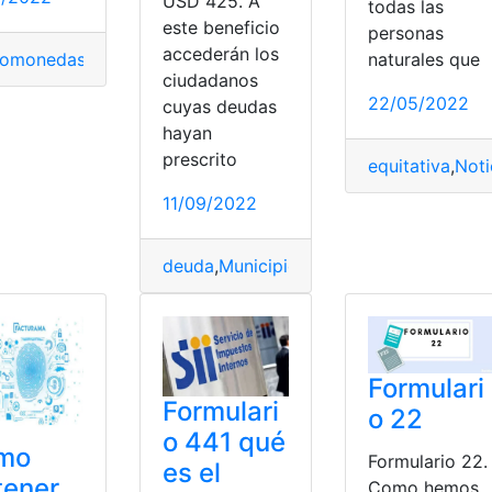
USD 425. A
todas las
este beneficio
personas
accederán los
tomonedas
,
Datos
,
declarar
,
España
,
Tributarias
naturales que
erú
,
Tributarias
ciudadanos
22/05/2022
cuyas deudas
hayan
prescrito
equitativa
,
Noti
11/09/2022
odelo 620
,
Pagar
,
Rellenar
,
Tributarias
deuda
,
Municipio
,
perdonará
,
Quito
,
Tribut
Formulari
Formulari
o 22
o 441 qué
mo
Formulario 22.
es el
tener
Como hemos