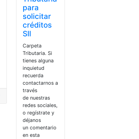
para
solicitar
créditos
SII
Carpeta
Tributaria. Si
tienes alguna
inquietud
recuerda
contactarnos a
través
yentes
,
declaración
,
Formulario 22
,
proceso
,
rentar
,
Tributarias
de nuestras
redes sociales,
o regístrate y
déjanos
un comentario
en esta