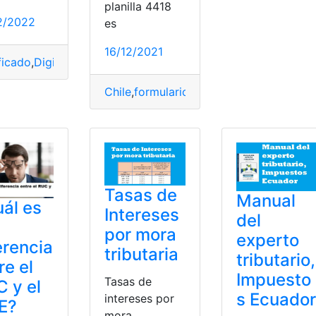
estos
,
SRI
,
Tributarias
planilla 4418
2/2022
es
utarias
16/12/2021
ficado
,
Digital
,
Información
,
Obtener
,
Sello
,
Tributarias
Chile
,
formulario 4418
,
Impuestos
,
Orden
Tasas de
Manual
ál es
Intereses
del
por mora
experto
erencia
tributaria
tributario,
re el
Impuesto
Tasas de
 y el
s Ecuador
intereses por
E?
mora