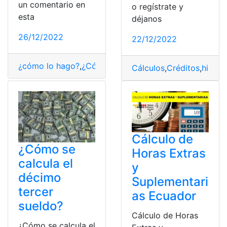
un comentario en
o regístrate y
esta
déjanos
26/12/2022
22/12/2022
¿cómo lo hago?
,
¿Cómo saber?
,
Cálculos
,
Ratio
Cálculos
,
Créditos
,
hipote
Cálculo de
¿Cómo se
Horas Extras
calcula el
y
décimo
Suplementari
tercer
as Ecuador
sueldo?
Cálculo de Horas
¿Cómo se calcula el