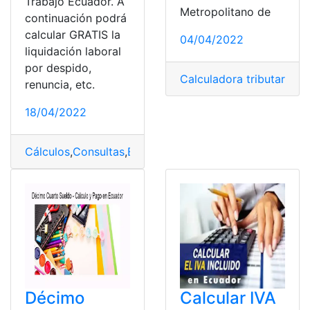
Trabajo Ecuador. A
Metropolitano de
continuación podrá
calcular GRATIS la
04/04/2022
liquidación laboral
por despido,
Calculadora tributaria
,
Cá
renuncia, etc.
18/04/2022
Cálculos
,
Consultas
,
Empleado
,
Empleo
,
Liquidación
Décimo
Calcular IVA