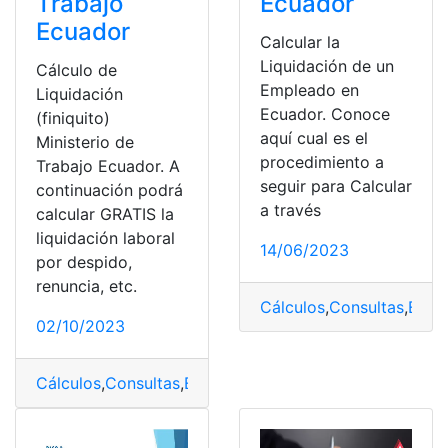
Trabajo
Ecuador
Ecuador
Calcular la
Liquidación de un
Cálculo de
Empleado en
Liquidación
Ecuador. Conoce
(finiquito)
aquí cual es el
Ministerio de
procedimiento a
Trabajo Ecuador. A
seguir para Calcular
continuación podrá
a través
calcular GRATIS la
liquidación laboral
14/06/2023
por despido,
renuncia, etc.
Cálculos
,
Consultas
,
Ecua
02/10/2023
Cálculos
,
Consultas
,
Empleado
,
Empleo
,
Liquidación
,
top