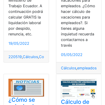
Ministerio de
vacaciones para
Trabajo Ecuador. A
empleados. ¿Cómo
continuación podrá
hacer cálculo de
calcular GRATIS la
vacaciones para
liquidación laboral
empleados?. Si
por despido,
tienes alguna
renuncia, etc.
inquietud recuerda
contactarnos a
19/05/2022
través
05/05/2022
220519
,
Cálculos
,
Consultas
,
Empleado
,
Empleo
,
Liquida
Cálculos
,
empleados
,
emp
¿Cómo se
Cálculo de