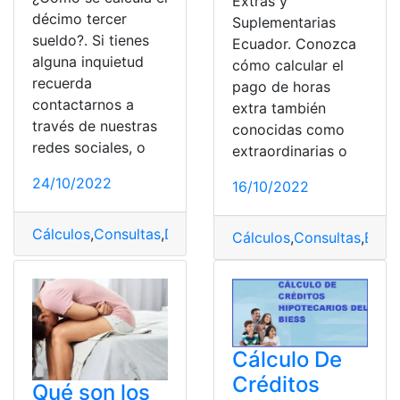
Extras y
décimo tercer
Suplementarias
sueldo?. Si tienes
Ecuador. Conozca
alguna inquietud
cómo calcular el
recuerda
pago de horas
contactarnos a
extra también
través de nuestras
conocidas como
redes sociales, o
extraordinarias o
24/10/2022
16/10/2022
Cálculos
,
Consultas
,
Décimo tercer sueldo
,
Decimos
,
Ecu
Cálculos
,
Consultas
,
Ecua
Cálculo De
Créditos
Qué son los