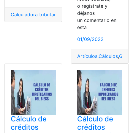
o regístrate y
déjanos
Calculadora tributaria
,
Cálculos
,
Consultas
,
Ecuador
,
Her
un comentario en
esta
01/09/2022
Artículos
,
Cálculos
,
Gesti
Cálculo de
Cálculo de
créditos
créditos