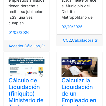
actualmente ofrece
empleados afiliados
el Municipio del
tienen derecho a
Distrito
recibir su jubilación
Metropolitano de
IESS, una vez
cumplan
02/10/2025
01/08/2026
_CC2
,
Calculadora tributa
Acceder
,
Cálculos
,
Consultas
,
Ecuador
,
Herramientas Ec
Cálculo de
Calcular la
Liquidación
Liquidación
(finiquito)
de un
Ministerio de
Empleado en