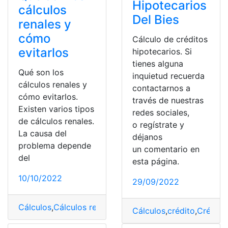
Hipotecarios
cálculos
Del Bies
renales y
cómo
Cálculo de créditos
evitarlos
hipotecarios. Si
tienes alguna
Qué son los
inquietud recuerda
cálculos renales y
contactarnos a
cómo evitarlos.
través de nuestras
Existen varios tipos
redes sociales,
de cálculos renales.
o regístrate y
La causa del
déjanos
problema depende
un comentario en
del
esta página.
10/10/2022
29/09/2022
Cálculos
,
Cálculos renales
,
evitarlos
,
Hombres
,
Mujeres
Cálculos
,
crédito
,
Crédito