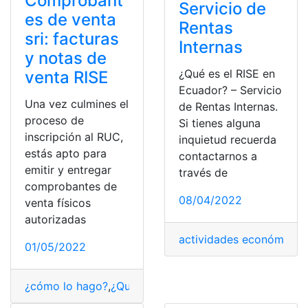
Comprobant
Servicio de
es de venta
Rentas
sri: facturas
Internas
y notas de
¿Qué es el RISE en
venta RISE
Ecuador? – Servicio
Una vez culmines el
de Rentas Internas.
proceso de
Si tienes alguna
inscripción al RUC,
inquietud recuerda
estás apto para
contactarnos a
emitir y entregar
través de
comprobantes de
08/04/2022
venta físicos
autorizadas
actividades económicas
,
01/05/2022
¿cómo lo hago?
,
¿Qué es?
,
comprobantes
,
Consultas
,
Ec