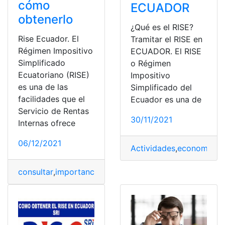
cómo
ECUADOR
obtenerlo
¿Qué es el RISE?
Rise Ecuador. El
Tramitar el RISE en
Régimen Impositivo
ECUADOR. El RISE
Simplificado
o Régimen
Ecuatoriano (RISE)
Impositivo
es una de las
Simplificado del
facilidades que el
Ecuador es una de
Servicio de Rentas
30/11/2021
Internas ofrece
06/12/2021
Actividades
,
economicas
,
consultar
,
importancia
,
pago
,
Requisitos
,
RISE