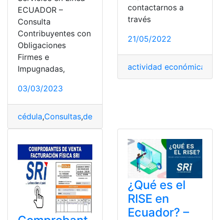
contactarnos a
ECUADOR –
través
Consulta
Contribuyentes con
21/05/2022
Obligaciones
Firmes e
actividad económica
,
Ec
Impugnadas,
03/03/2023
cédula
,
Consultas
,
deuda
,
deudas
,
Online
,
RISE
,
Servicio R
¿Qué es el
RISE en
Ecuador? –