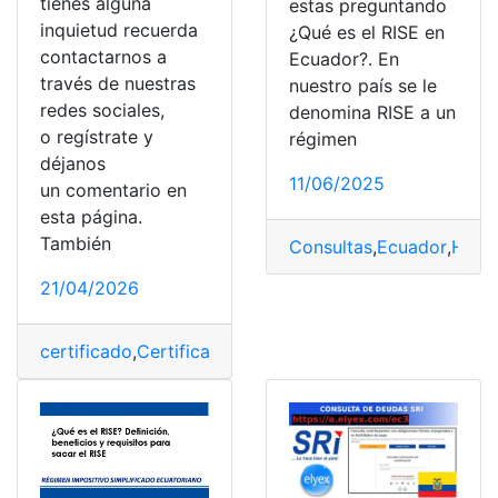
tienes alguna
estas preguntando
inquietud recuerda
¿Qué es el RISE en
contactarnos a
Ecuador?. En
través de nuestras
nuestro país se le
redes sociales,
denomina RISE a un
o regístrate y
régimen
déjanos
11/06/2025
un comentario en
esta página.
También
Consultas
,
Ecuador
,
Herr
21/04/2026
certificado
,
Certificado de inscripción
,
emprendedores
,