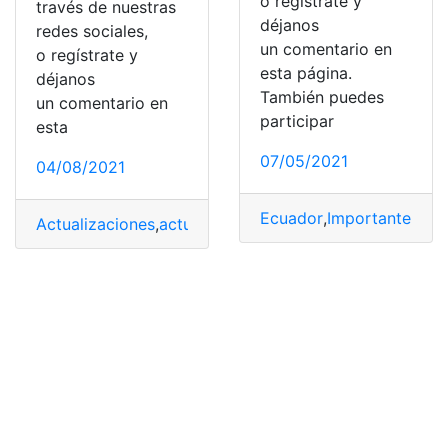
o regístrate y
través de nuestras
déjanos
redes sociales,
un comentario en
o regístrate y
esta página.
déjanos
También puedes
un comentario en
participar
esta
07/05/2021
04/08/2021
Ecuador
,
Importante
,
Impu
Actualizaciones
,
actualizar
,
Actualizar la información
,
Ho