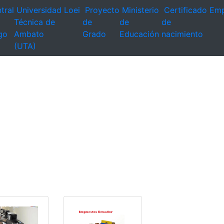
tral
Universidad
Loei
Proyecto
Ministerio
Certificado
Emp
Técnica de
de
de
de
go
Ambato
Grado
Educación
nacimiento
(UTA)