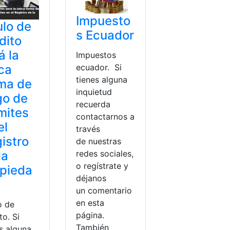
Impuesto
ulo de
s Ecuador
dito
á la
Impuestos
ecuador. Si
ca
tienes alguna
ma de
inquietud
go de
recuerda
mites
contactarnos a
el
través
istro
de nuestras
redes sociales,
la
o regístrate y
pieda
déjanos
un comentario
en esta
o de
página.
to. Si
También
s alguna