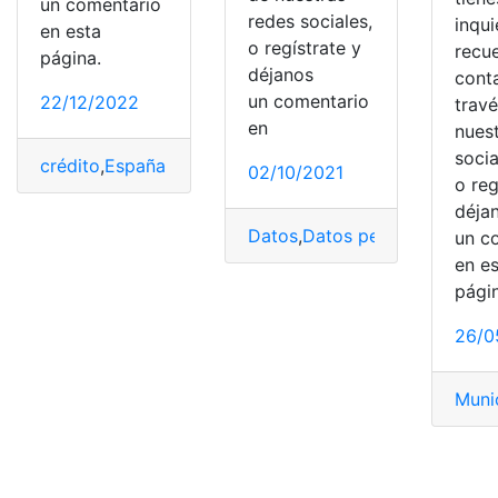
un comentario
redes sociales,
inqu
en esta
o regístrate y
recu
página.
déjanos
cont
un comentario
22/12/2022
trav
en
nues
socia
crédito
,
España
,
servicio
,
Sistema financiero
,
Solicitar
02/10/2021
o reg
déja
Datos
,
Datos personales
,
Entid
un c
en e
pági
26/0
Muni