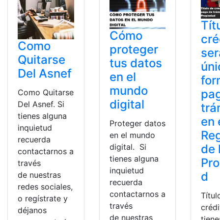
Tít
Cómo
cré
Como
proteger
ser
Quitarse
tus datos
úni
Del Asnef
en el
for
mundo
pa
Como Quitarse
digital
Del Asnef. Si
trá
tienes alguna
en 
Proteger datos
inquietud
Reg
en el mundo
recuerda
de 
digital. Si
contactarnos a
tienes alguna
Pro
través
inquietud
d
de nuestras
recuerda
redes sociales,
contactarnos a
Títul
o regístrate y
través
crédi
déjanos
de nuestras
tiene