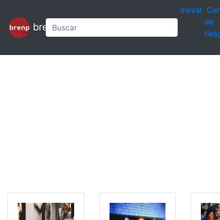
Ineval
Cen
de
brenp
ries