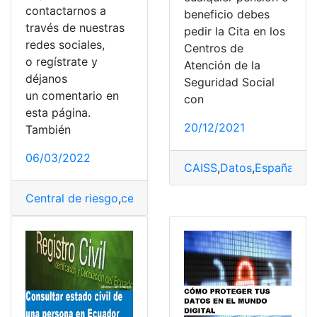
contactarnos a
beneficio debes
través de nuestras
pedir la Cita en los
redes sociales,
Centros de
o regístrate y
Atención de la
déjanos
Seguridad Social
un comentario en
con
esta página.
20/12/2021
También
06/03/2022
CAISS
,
Datos
,
España
,
Reg
Central de riesgo
,
central de riesgos
,
crédito
,
Créditos
,