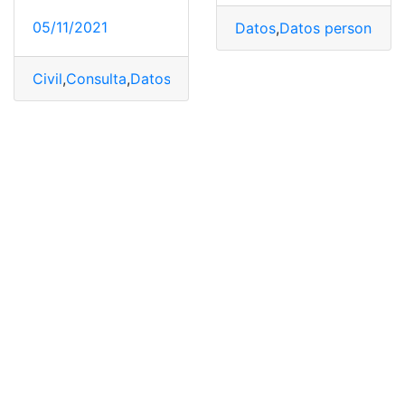
05/11/2021
Datos
,
Datos personales
,
Civil
,
Consulta
,
Datos personales
,
documentos
,
Estado ci