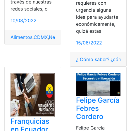
través de nuestras
requieres con
redes sociales, o
urgencia alguna
idea para ayudarte
10/08/2022
económicamente,
quizá estas
Alimentos
,
CDMX
,
Negocios
,
Permisos
,
Vender
15/06/2022
¿ Cómo saber?
,
¿cómo lo
Felipe García
Febres
Cordero
Franquicias
Felipe García
en Ecuador