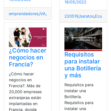
19/05/2022
emprendedores
,
IVA
,
Negocios
,
negocios populares
,
Rég
220519
,
baratos
,
Ecuador
¿Cómo hacer
Requisitos
negocios en
para instalar
Francia?
una Botillería
¿Cómo hacer
y más
negocios en
Requisitos para
Francia?. Más de
instalar una
20,000 empresas
Botillería.
extranjeras están
Requisitos para
implantadas en
instalar una
Francia, donde