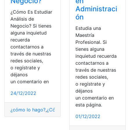
Negocio?
en
Administraci
¿Cómo Es Estudiar
ón
Análisis de
Negocio? Si tienes
Estudia una
alguna inquietud
Maestría
recuerda
Profesional. Si
contactarnos a
tienes alguna
través de nuestras
inquietud recuerda
redes sociales,
contactarnos a
o regístrate y
través de nuestras
déjanos
redes sociales,
un comentario en
o regístrate y
déjanos
24/12/2022
un comentario en
esta página.
¿cómo lo hago?
,
¿Cómo saber?
,
Análisis
,
Educación
,
est
01/12/2022