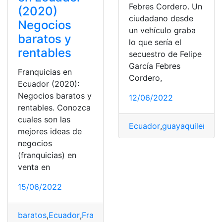
Febres Cordero. Un
(2020)
ciudadano desde
Negocios
un vehículo graba
baratos y
lo que sería el
rentables
secuestro de Felipe
García Febres
Franquicias en
Cordero,
Ecuador (2020):
Negocios baratos y
12/06/2022
rentables. Conozca
cuales son las
Ecuador
,
guayaquileña
,
N
mejores ideas de
negocios
(franquicias) en
venta en
15/06/2022
baratos
,
Ecuador
,
Franquicias
,
Negocios
,
rentables