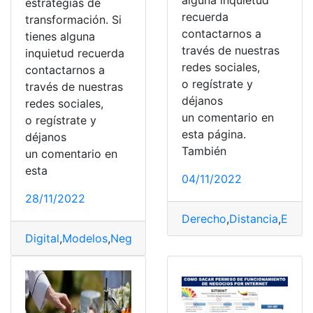
alguna inquietud
estrategias de
recuerda
transformación. Si
contactarnos a
tienes alguna
través de nuestras
inquietud recuerda
redes sociales,
contactarnos a
o regístrate y
través de nuestras
déjanos
redes sociales,
un comentario en
o regístrate y
esta página.
déjanos
También
un comentario en
esta
04/11/2022
28/11/2022
Derecho
,
Distancia
,
Econ
Digital
,
Modelos
,
Negocio
,
Negocios
,
Planeación
,
USFQ