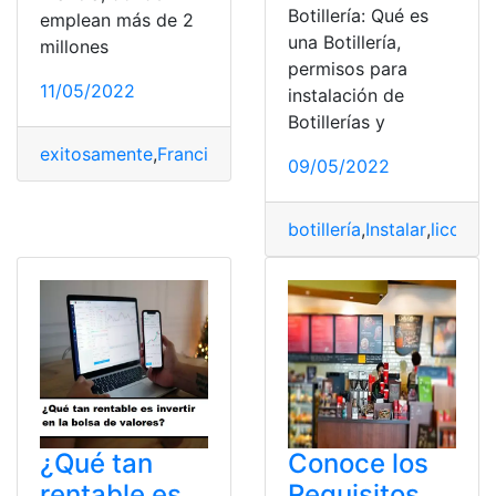
Botillería: Qué es
emplean más de 2
una Botillería,
millones
permisos para
11/05/2022
instalación de
Botillerías y
exitosamente
,
Francia
,
Negocios
,
operadores
,
tecnología
09/05/2022
botillería
,
Instalar
,
licorerí
¿Qué tan
Conoce los
rentable es
Requisitos