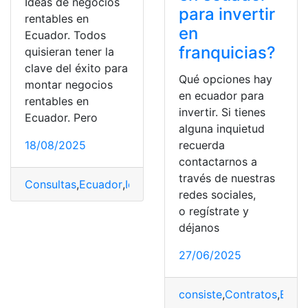
Ideas de negocios
para invertir
rentables en
en
Ecuador. Todos
franquicias?
quisieran tener la
clave del éxito para
Qué opciones hay
montar negocios
en ecuador para
rentables en
invertir. Si tienes
Ecuador. Pero
alguna inquietud
18/08/2025
recuerda
contactarnos a
través de nuestras
Consultas
,
Ecuador
,
Ideas
,
Negocios
,
top2
redes sociales,
o regístrate y
déjanos
27/06/2025
consiste
,
Contratos
,
Ecua