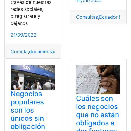
14/09/2022
través de nuestras
redes sociales,
o regístrate y
Consultas
,
Ecuador
,
Herr
déjanos
21/09/2022
Comida
,
documentación
,
empresa
,
Negocios
,
Permisos
,
S
Negocios
Cuáles son
populares
los negocios
son los
que no están
únicos sin
obligados a
obligación