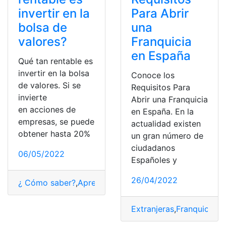
invertir en la
Para Abrir
bolsa de
una
valores?
Franquicia
en España
Qué tan rentable es
invertir en la bolsa
Conoce los
de valores. Si se
Requisitos Para
invierte
Abrir una Franquicia
en acciones de
en España. En la
empresas, se puede
actualidad existen
obtener hasta 20%
un gran número de
ciudadanos
06/05/2022
Españoles y
26/04/2022
¿ Cómo saber?
,
Aprender a invertir
,
Bolsa de valores
,
Co
Extranjeras
,
Franquicias
,
N