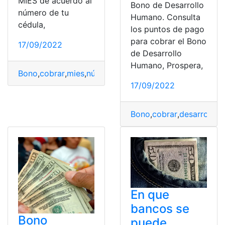
MIES de acuerdo al
Bono de Desarrollo
número de tu
Humano. Consulta
cédula,
los puntos de pago
para cobrar el Bono
17/09/2022
de Desarrollo
Humano, Prospera,
Bono
,
cobrar
,
mies
,
número
,
pago
17/09/2022
Bono
,
cobrar
,
desarrollo
,
H
En que
bancos se
Bono
puede