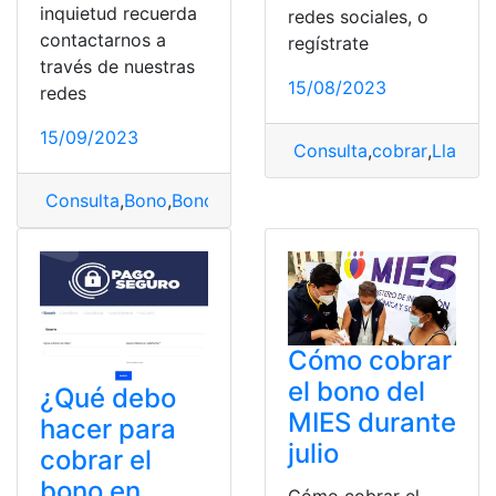
inquietud recuerda
redes sociales, o
contactarnos a
regístrate
través de nuestras
15/08/2023
redes
15/09/2023
Consulta
,
cobrar
,
Llamad
Consulta
,
Bono
,
Bono de Desarrollo Humano
,
cobrar
,
Fe
Cómo cobrar
el bono del
¿Qué debo
MIES durante
hacer para
julio
cobrar el
bono en