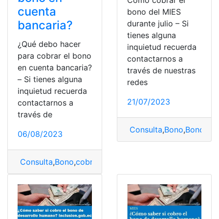
Cómo cobrar el
cuenta
bono del MIES
bancaria?
durante julio – Si
tienes alguna
¿Qué debo hacer
inquietud recuerda
para cobrar el bono
contactarnos a
en cuenta bancaria?
través de nuestras
– Si tienes alguna
redes
inquietud recuerda
21/07/2023
contactarnos a
través de
Consulta
,
Bono
,
Bono MI
06/08/2023
Consulta
,
Bono
,
cobrar
,
cuenta
,
cuenta bancaria
,
Cuenta 