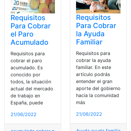
Requisitos
Requisitos
Para Cobrar
Para Cobrar
la Ayuda
el Paro
Familiar
Acumulado
Requisitos para
Requisitos para
cobrar la ayuda
cobrar el paro
familiar. En este
acumulado. Es
artículo podrás
conocido por
entender el gran
todos, la situación
aporte del gobierno
actual del mercado
hacia la comunidad
de trabajo en
más
España, puede
21/06/2022
21/06/2022
Ayuda
,
ayuda familiar
,
cob