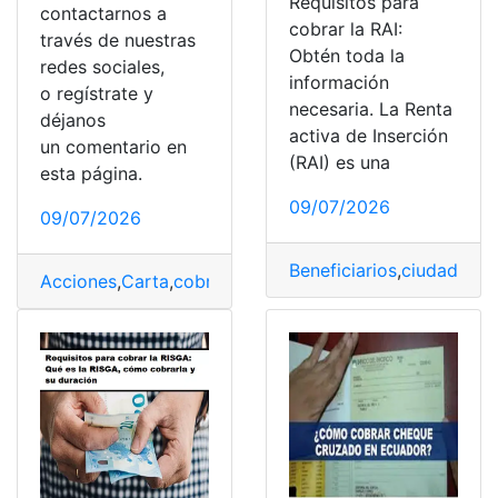
Requisitos para
contactarnos a
cobrar la RAI:
través de nuestras
Obtén toda la
redes sociales,
información
o regístrate y
necesaria. La Renta
déjanos
activa de Inserción
un comentario en
(RAI) es una
esta página.
09/07/2026
09/07/2026
Beneficiarios
,
ciudadanos
Acciones
,
Carta
,
cobrar
,
Dinero
,
Noticias
,
Pagar
,
Prestam