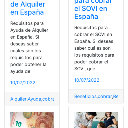
para cobrar
de Alquiler
el SOVI en
en España
España
Requisitos para
Requisitos para
Ayuda de Alquiler
cobrar el SOVI en
en España. Si
España. Si deseas
deseas saber
saber cuáles son
cuáles son los
los requisitos para
requisitos para
poder cobrar el
poder obtener la
SOVI, que
ayuda de
10/07/2022
10/07/2022
Beneficios
,
cobrar
,
Requis
Alquiler
,
Ayuda
,
cobrar
,
Funciones
,
Requisitos