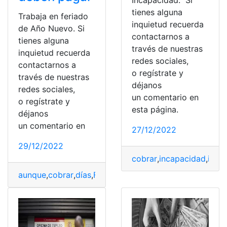
tienes alguna
Trabaja en feriado
inquietud recuerda
de Año Nuevo. Si
contactarnos a
tienes alguna
través de nuestras
inquietud recuerda
redes sociales,
contactarnos a
o regístrate y
través de nuestras
déjanos
redes sociales,
un comentario en
o regístrate y
esta página.
déjanos
un comentario en
27/12/2022
29/12/2022
cobrar
,
incapacidad
,
indi
aunque
,
cobrar
,
días
,
Feriado
,
labores
,
ordinario
,
trabajado