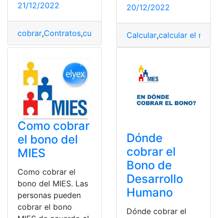
21/12/2022
20/12/2022
cobrar
,
Contratos
,
cuenta
,
Despidos
,
Erte
,
Trabajadoras
Calcular
,
calcular el mon
Como cobrar
Dónde
el bono del
cobrar el
MIES
Bono de
Como cobrar el
Desarrollo
bono del MIES. Las
Humano
personas pueden
cobrar el bono
Dónde cobrar el