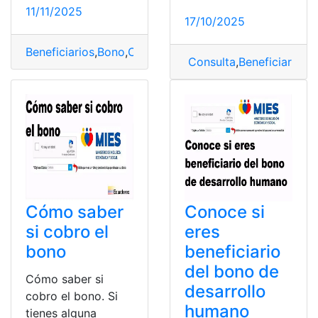
11/11/2025
17/10/2025
Beneficiarios
,
Bono
,
Cobros
,
Ecuador
,
Familias
Consulta
,
Beneficiarios
,
B
Cómo saber
Conoce si
si cobro el
eres
bono
beneficiario
del bono de
Cómo saber si
desarrollo
cobro el bono. Si
humano
tienes alguna