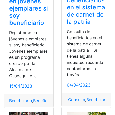
beneficiarios
en jóvenes
en el sistema
ejemplares si
de carnet de
soy
la patria
beneficiario
Consulta de
Registrarse en
beneficiarios en el
jóvenes ejemplares
sistema de carnet
si soy beneficiario.
de la patria – Si
Jóvenes ejemplares
tienes alguna
es un programa
inquietud recuerda
creado por la
contactarnos a
Alcaldía de
través
Guayaquil y la
04/04/2023
15/04/2023
Consulta
,
Beneficiarios
,
B
Beneficiario
,
Beneficiarios
,
Jóvenes
,
Jóvenes Ejemplares