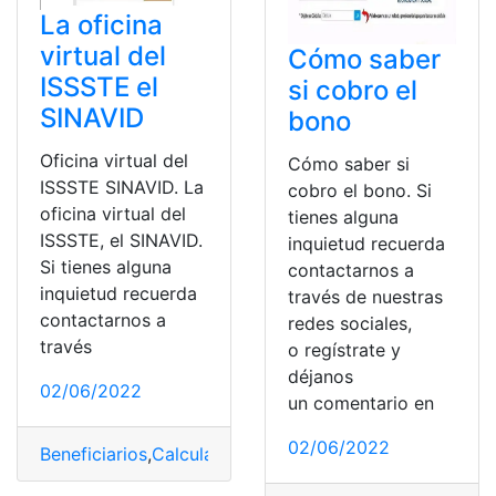
La oficina
virtual del
Cómo saber
ISSSTE el
si cobro el
SINAVID
bono
Oficina virtual del
Cómo saber si
ISSSTE SINAVID. La
cobro el bono. Si
oficina virtual del
tienes alguna
ISSSTE, el SINAVID.
inquietud recuerda
Si tienes alguna
contactarnos a
inquietud recuerda
través de nuestras
contactarnos a
redes sociales,
través
o regístrate y
déjanos
02/06/2022
un comentario en
02/06/2022
Beneficiarios
,
Calculadora del ISSSTE
,
Fovissste
,
Institu