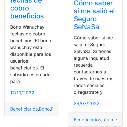
fechas de
Cómo saber
cobro
si me salió el
beneficios
Seguro
SeNaSa
Bono Wanuchay
fechas de cobro
Cómo saber si me
beneficios. El bono
salió el Seguro
wanuchay esta
SeNaSa. Si tienes
disponible para los
alguna inquietud
usuarios
recuerda
beneficiarios. El
contactarnos a
subsidio es creado
través de nuestras
para
redes sociales,
o regístrate y
17/10/2022
29/07/2022
Beneficiarios
,
Bono
,
Fechas
,
Padrón
,
Wanuchay
Beneficiarios
,
régimen con