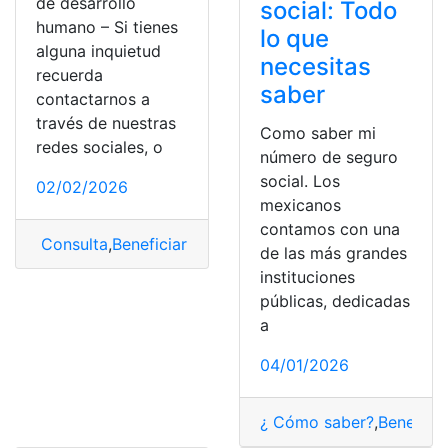
de desarrollo
social: Todo
humano – Si tienes
lo que
alguna inquietud
necesitas
recuerda
saber
contactarnos a
través de nuestras
Como saber mi
redes sociales, o
número de seguro
social. Los
02/02/2026
mexicanos
contamos con una
Consulta
,
Beneficiarios
,
Bono de Desarrollo Humano
,
D
de las más grandes
instituciones
públicas, dedicadas
a
04/01/2026
¿ Cómo saber?
,
Beneficia