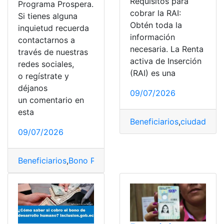
Requisitos para
Programa Prospera.
cobrar la RAI:
Si tienes alguna
Obtén toda la
inquietud recuerda
información
contactarnos a
necesaria. La Renta
través de nuestras
activa de Inserción
redes sociales,
(RAI) es una
o regístrate y
déjanos
09/07/2026
un comentario en
esta
Beneficiarios
,
ciudadanos
09/07/2026
Beneficiarios
,
Bono Prospera
,
México
,
Plan prospera
,
Pro