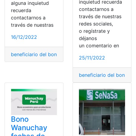
inquietud recuerda
alguna inquietud
contactarnos a
recuerda
través de nuestras
contactarnos a
redes sociales,
través de nuestras
o regístrate y
16/12/2022
déjanos
un comentario en
beneficiario del bono
,
Beneficiarios
,
Bono MIES
,
Consult
25/11/2022
beneficiario del bono
,
Ben
Bono
Wanuchay