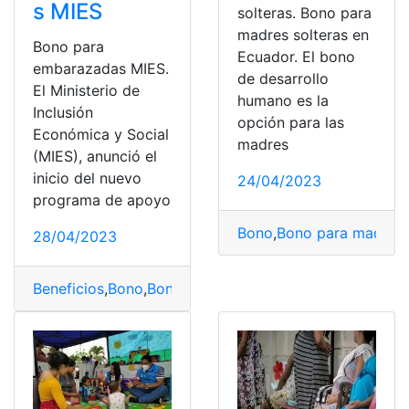
s MIES
solteras. Bono para
madres solteras en
Bono para
Ecuador. El bono
embarazadas MIES.
de desarrollo
El Ministerio de
humano es la
Inclusión
opción para las
Económica y Social
madres
(MIES), anunció el
inicio del nuevo
24/04/2023
programa de apoyo
Bono
,
Bono para madres 
28/04/2023
Beneficios
,
Bono
,
Bonos MIES
,
Ecuador
,
Embarazadas
,
mi