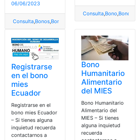
06/06/2023
Consulta
,
Bono
,
Bonos M
Consulta
,
Bonos
,
Bonos del Gobierno
,
Bonos MIES
,
Nuev
Bono
Registrarse
Humanitario
en el bono
Alimentario
mies
del MIES
Ecuador
Bono Humanitario
Registrarse en el
Alimentario del
bono mies Ecuador
MIES – Si tienes
– Si tienes alguna
alguna inquietud
inquietud recuerda
recuerda
contactarnos a