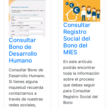
Consultar
Registro
Social del
Consultar
Bono del
Bono de
MIES
Desarrollo
Humano
En este artículo
podrás encontrar
Consultar Bono de
toda la información
Desarrollo Humano.
sobre el proceso
Si tienes alguna
que debes seguir
inquietud recuerda
para Consultar
contactarnos a
Registro Social del
través de nuestras
Bono
redes sociales,