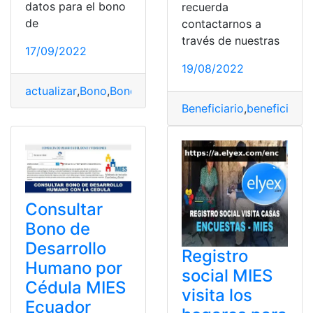
datos para el bono
recuerda
de
contactarnos a
través de nuestras
17/09/2022
19/08/2022
actualizar
,
Bono
,
Bonos MIES
,
Datos
,
Recibir
Beneficiario
,
beneficiario
Consultar
Bono de
Desarrollo
Registro
Humano por
social MIES
Cédula MIES
visita los
Ecuador