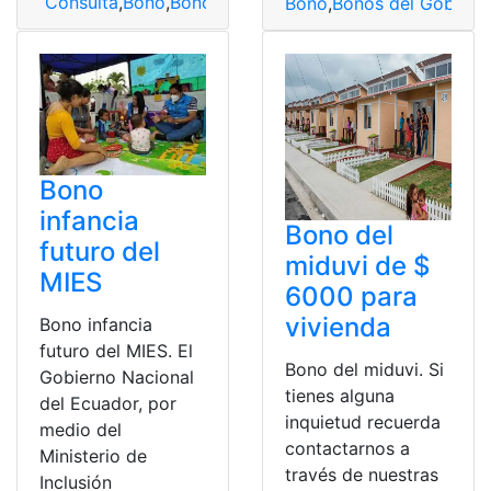
Consulta
,
Bono
,
Bono infancia futuro
,
Bono infancia fut
Bono
,
Bonos del Gobiern
Bono
infancia
Bono del
futuro del
miduvi de $
MIES
6000 para
vivienda
Bono infancia
futuro del MIES. El
Bono del miduvi. Si
Gobierno Nacional
tienes alguna
del Ecuador, por
inquietud recuerda
medio del
contactarnos a
Ministerio de
través de nuestras
Inclusión