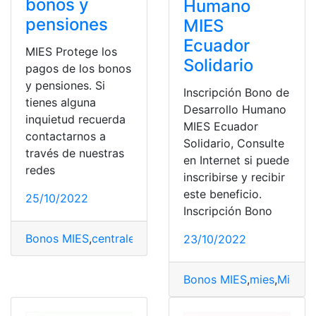
bonos y
Humano
pensiones
MIES
Ecuador
MIES Protege los
Solidario
pagos de los bonos
y pensiones. Si
Inscripción Bono de
tienes alguna
Desarrollo Humano
inquietud recuerda
MIES Ecuador
contactarnos a
Solidario, Consulte
través de nuestras
en Internet si puede
redes
inscribirse y recibir
este beneficio.
25/10/2022
Inscripción Bono
Bonos MIES
,
centrales
,
general
,
Importante
,
Seguros
23/10/2022
Bonos MIES
,
mies
,
Mies B