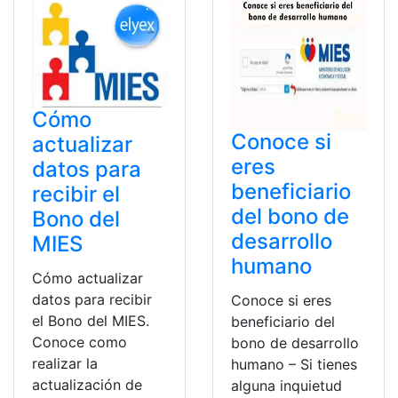
Cómo
Conoce si
actualizar
eres
datos para
beneficiario
recibir el
del bono de
Bono del
desarrollo
MIES
humano
Cómo actualizar
datos para recibir
Conoce si eres
el Bono del MIES.
beneficiario del
Conoce como
bono de desarrollo
realizar la
humano – Si tienes
actualización de
alguna inquietud