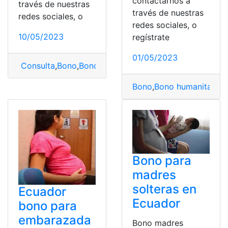
contactarnos a
través de nuestras
través de nuestras
redes sociales, o
redes sociales, o
10/05/2023
regístrate
01/05/2023
Consulta
,
Bono
,
Bonos MIES
,
Ecuador
,
mies
,
Mies Bono
,
r
Bono
,
Bono humanitario
,
Bono para
madres
solteras en
Ecuador
Ecuador
bono para
embarazada
Bono madres