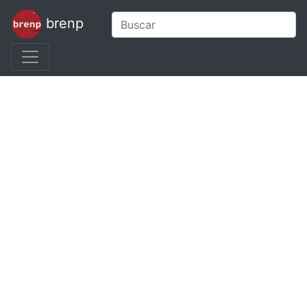
brenp