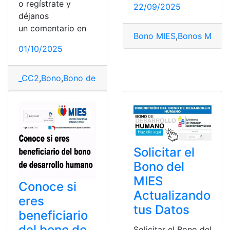
o regístrate y
22/09/2025
déjanos
un comentario en
Bono MIES
,
Bonos MIES
,
01/10/2025
_CC2
,
Bono
,
Bono de Desarrollo Humano
,
Bonos MIES
,
C
Solicitar el
Bono del
MIES
Conoce si
Actualizando
eres
tus Datos
beneficiario
del bono de
Solicitar el Bono del