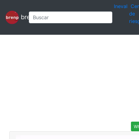
Ineval
Cen
de
brenp
ries
Wh