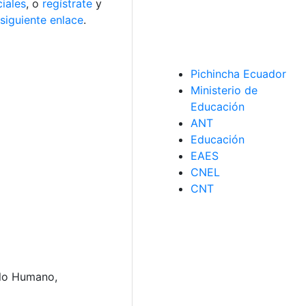
iales
, o
regístrate
y
 siguiente enlace
.
Pichincha Ecuador
Ministerio de
Educación
ANT
Educación
EAES
CNEL
CNT
llo Humano,