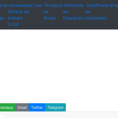
tral
Universidad
Loei
Proyecto
Ministerio
Certificado
Emp
Técnica de
de
de
de
go
Ambato
Grado
Educación
nacimiento
(UTA)
atsapp
Email
Twitter
Telegram