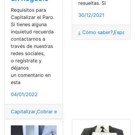
resueltas. Si
Requisitos para
30/12/2021
Capitalizar el Paro.
Si tienes alguna
inquietud recuerda
¿ Cómo saber?
,
España
,
P
contactarnos a
través de nuestras
redes sociales,
o regístrate y
déjanos
un comentario en
esta
04/01/2022
Capitalizar
,
Cobrar el Paro
,
documentos
,
Emprendimien