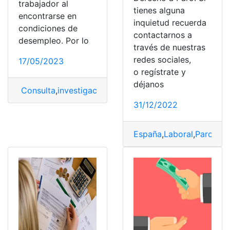
trabajador al
tienes alguna
encontrarse en
inquietud recuerda
condiciones de
contactarnos a
desempleo. Por lo
través de nuestras
redes sociales,
17/05/2023
o regístrate y
déjanos
Consulta
,
investigación
,
Paro
,
Prevención
,
Productos
,
Ser
31/12/2022
España
,
Laboral
,
Paro
,
Pas