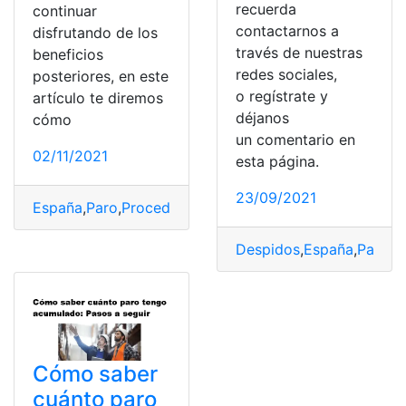
recuerda
continuar
contactarnos a
disfrutando de los
través de nuestras
beneficios
redes sociales,
posteriores, en este
o regístrate y
artículo te diremos
déjanos
cómo
un comentario en
02/11/2021
esta página.
23/09/2021
España
,
Paro
,
Procedimiento
,
Recomendaciones
,
Renova
Despidos
,
España
,
Paro
,
P
Cómo saber
cuánto paro