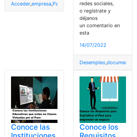
redes sociales,
Acceder
,
empresa
,
Paro
,
Renovar
,
solicitud
o regístrate y
déjanos
un comentario en
esta
14/07/2022
Desempleo
,
documentaci
Conoce las
Conoce los
Instituciones
Requisitos