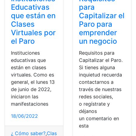
Educativas
para
que están en
Capitalizar el
Clases
Paro para
Virtuales por
emprender
el Paro
un negocio
Instituciones
Requisitos para
educativas que
Capitalizar el Paro.
están en clases
Si tienes alguna
virtuales. Como es
inquietud recuerda
general, el lunes 13
contactarnos a
de junio de 2022,
través de nuestras
iniciaron las
redes sociales,
manifestaciones
o regístrate y
déjanos
18/06/2022
un comentario en
esta
¿ Cómo saber?
,
Clases vituales
,
Consultas
,
Ecuador
,
Inst