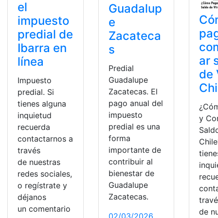
el
Guadalup
Có
impuesto
e
pag
predial de
Zacateca
co
Ibarra en
s
ar 
línea
Predial
de 
Guadalupe
Impuesto
Chi
Zacatecas. El
predial. Si
pago anual del
tienes alguna
¿Cóm
impuesto
inquietud
y Co
predial es una
recuerda
Sald
forma
contactarnos a
Chile
importante de
través
tiene
contribuir al
de nuestras
inqu
bienestar de
redes sociales,
recu
Guadalupe
o regístrate y
cont
Zacatecas.
déjanos
trav
un comentario
de n
02/03/2026