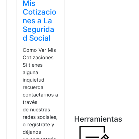
Mis
Cotizacio
nes a La
Segurida
d Social
Como Ver Mis
Cotizaciones.
Si tienes
alguna
inquietud
recuerda
contactarnos a
través
de nuestras
redes sociales,
Herramientas
o regístrate y
déjanos
uenta
,
Pagar
,
Revisar