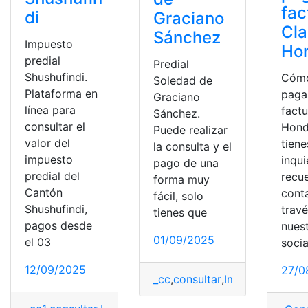
fac
di
Graciano
Cla
Sánchez
Impuesto
Ho
predial
Predial
Shushufindi.
Cóm
Soledad de
Plataforma en
paga
Graciano
línea para
factu
Sánchez.
consultar el
Hond
Puede realizar
valor del
tiene
la consulta y el
impuesto
inqu
pago de una
predial del
recu
forma muy
Cantón
cont
fácil, solo
Shushufindi,
trav
tienes que
pagos desde
nues
01/09/2025
el 03
socia
12/09/2025
27/0
_cc
,
consultar
,
Impuesto
,
méto