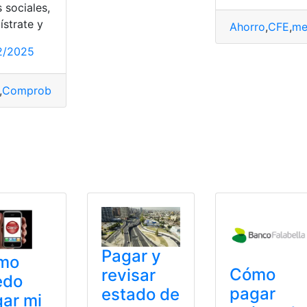
 sociales,
ístrate y
Ahorro
,
CFE
,
me
co
,
Pagar
,
servicio
2/2025
,
Comprobar
,
Pagar
,
saldo
,
Vtr
estos
,
Pagar
,
Pagos
Pagar y
mo
Cómo
revisar
edo
pagar
estado de
ar mi