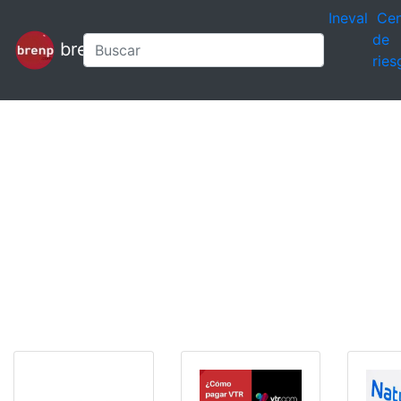
Ineval
Cen
de
brenp
ries