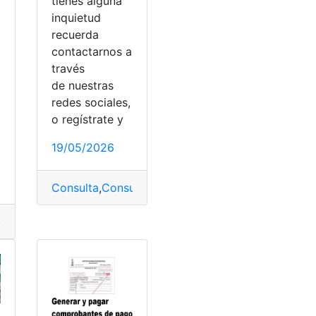
tienes alguna
a
inquietud
recuerda
contactarnos a
través
de nuestras
redes sociales,
o
o regístrate y
19/05/2026
gar
,
Tijuana
Consulta
,
Consulta online
,
Impuestos
,
Pagar
,
Tlajom
jo
,
Pagar
,
Página web
,
Pensión alimenticia
,
Valor