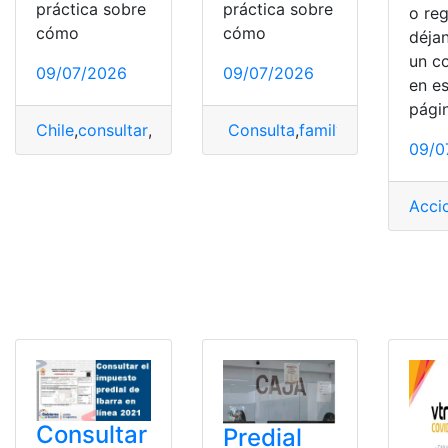
práctica sobre
práctica sobre
o reg
cómo
cómo
déja
un c
09/07/2026
09/07/2026
en e
pági
Chile
,
consultar
,
family
,
Pagar
Consulta
,
tarjeta
,
family
,
family shop
,
09/0
Acci
Consultar
Predial