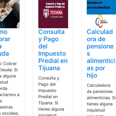
mo
Consulta
Calculad
brar
y Pago
ora de
a
del
pensione
uda
Impuesto
s
Predial en
alimentici
 Cobrar
Tijuana
as por
Deuda. Si
hijo
s alguna
Consulta y
ietud
Pago del
Calculadora
erda
Impuesto
de pensiones
actarnos a
Predial en
alimenticias. Si
és
Tijuana. Si
tienes alguna
uestras
tienes alguna
inquietud
 sociales,
inquietud