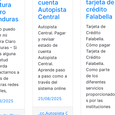
tarjeta de
cuenta
tura
crédito
Autopista
ro
Falabella
Central
nduras
Tarjeta de
Autopista
o puedo
Crédito
Central. Pagar
r mi
Falabella.
y revisar
ra Claro
Cómo pagar
estado de
uras – Si
Tarjeta de
cuenta
s alguna
Crédito
Autopista
ietud
Falabella.
Central.
erda
Como parte
Aprende paso
actarnos a
de los
a paso como a
és de
diferentes
través del
tras redes
servicios
sistema online
les,
proporcionado
25/08/2025
s por las
8/2025
do
,
México
,
Pagar
instituciones
_cc
,
Autopista Central
,
Chile
,
Estado de c