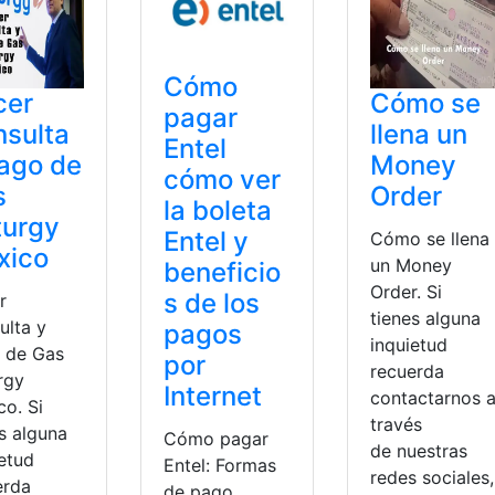
Cómo
cer
Cómo se
pagar
sulta
llena un
Entel
ago de
Money
cómo ver
s
Order
la boleta
turgy
Entel y
Cómo se llena
xico
un Money
beneficio
Order. Si
s de los
r
tienes alguna
ulta y
pagos
inquietud
 de Gas
por
recuerda
rgy
Internet
contactarnos 
co. Si
través
s alguna
Cómo pagar
de nuestras
ietud
Entel: Formas
redes sociales,
erda
de pago,