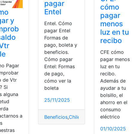
pagar
cómo
Entel
mo
pagar
ar y
menos
Entel. Cómo
mprob
pagar Entel
luz en tu
saldo
Formas de
recibo
Vtr
pago, boleta y
CFE cómo
beneficios.
le
pagar menos
Cómo pagar
o Pagar
luz en tu
Entel: Formas
mprobar
recibo.
de pago,
o de Vtr
Además de
cómo ver la
? Si
ayudar a tu
boleta
s alguna
bolsillo, el
25/11/2025
ietud
ahorro en el
erda
consumo
actarnos a
eléctrico
Beneficios
,
Chile
,
Entel
,
factura
,
Pagar
és
01/10/2025
uestras