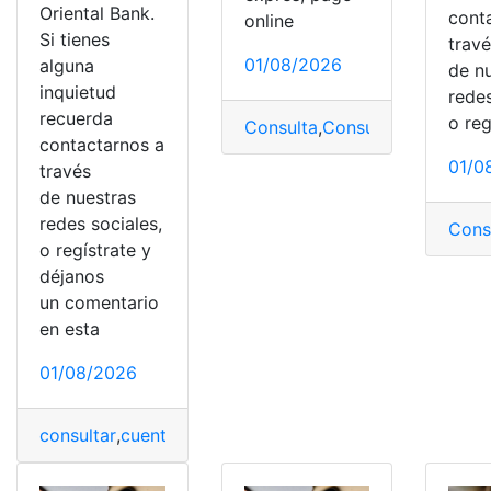
Oriental Bank.
cont
online
Si tienes
trav
01/08/2026
alguna
de n
inquietud
redes
recuerda
o reg
Consulta
,
Consulta online
,
Pag
contactarnos a
01/0
través
de nuestras
redes sociales,
Cons
o regístrate y
déjanos
un comentario
en esta
01/08/2026
consultar
,
cuenta
,
estado
,
Estado de cuenta
,
Pagar