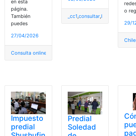
en esta
redes
página.
o reg
También
_cc1
,
consultar
,
Impuesto
,
Méxi
29/1
puedes
27/04/2026
Chile
Consulta online
,
consultar
,
Ibarra
,
Impuesto Predial
,
Impu
Có
Impuesto
Predial
pu
predial
Soledad
pag
Shushufin
de