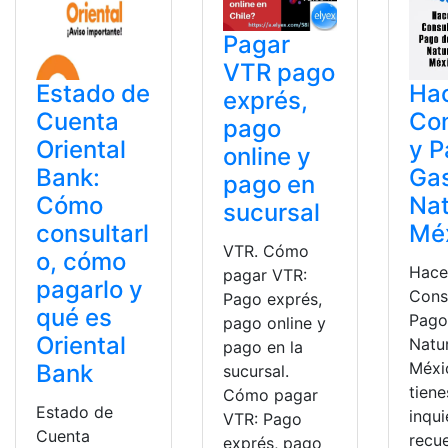
Pagar
VTR pago
Estado de
Ha
exprés,
Cuenta
Con
pago
Oriental
y P
online y
Bank:
Ga
pago en
Cómo
Na
sucursal
consultarl
Mé
VTR. Cómo
o, cómo
Hace
pagar VTR:
pagarlo y
Cons
Pago exprés,
qué es
Pago
pago online y
Oriental
Natu
pago en la
Méxi
Bank
sucursal.
tiene
Cómo pagar
Estado de
inqu
VTR: Pago
Cuenta
recu
exprés, pago