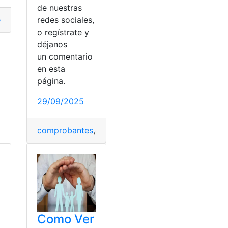
de nuestras
nos luz
,
Pagar
,
recibo
redes sociales,
o regístrate y
déjanos
un comentario
en esta
página.
29/09/2025
comprobantes
,
consultar planilla
,
IESS
,
Pagar
,
Pago
Como Ver