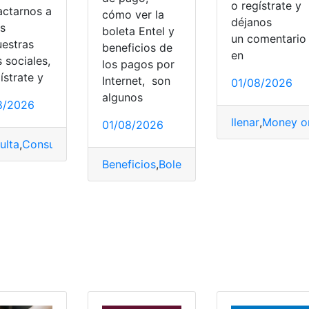
o regístrate y
actarnos a
cómo ver la
déjanos
és
boleta Entel y
un comentari
uestras
beneficios de
en
 sociales,
los pagos por
ístrate y
ar
,
sucursales
,
Vtr
Internet, son
01/08/2026
algunos
8/2026
llenar
,
Money o
01/08/2026
ulta
,
Consulta online
,
Gas Naturgy
,
México
,
Pagar
Beneficios
,
Boletas
,
Chile
,
Entel
,
Pagar
,
Re