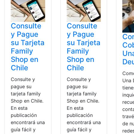
Consulte
Consulte
y Pague
y Pague
Co
su Tarjeta
su Tarjeta
Co
Family
Family
Un
Shop en
Shop en
De
Chile
Chile
Como
Consulte y
Consulte y
Una 
pague su
pague su
tiene
tarjeta family
tarjeta family
inqu
Shop en Chile.
Shop en Chile.
recu
En esta
En esta
cont
publicación
publicación
trav
encontrará una
encontrará una
de n
guía fácil y
guía fácil y
redes