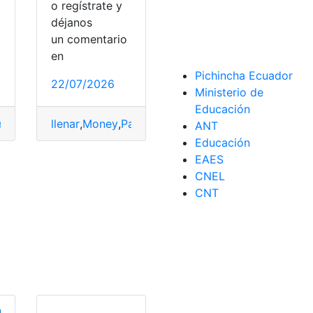
o regístrate y
déjanos
o
un comentario
en
Pichincha Ecuador
22/07/2026
Ministerio de
Educación
rder
,
Pagar
llenar
,
Pasos
,
Money
,
Rastreo
,
Pagar
,
Pasos
,
Rastreo
ANT
Educación
EAES
novar
CNEL
CNT