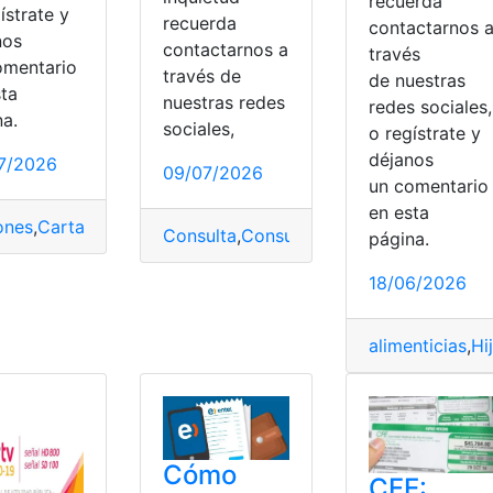
recuerda
ístrate y
recuerda
contactarnos 
nos
contactarnos a
través
omentario
través de
de nuestras
sta
nuestras redes
redes sociales,
na.
sociales,
o regístrate y
Pagar
,
tarjeta
déjanos
7/2026
09/07/2026
un comentari
en esta
ones
,
Carta
,
cobrar
,
Dinero
,
Noticias
,
Pagar
,
Prestamos
Consulta
,
Consulta online
,
Impuestos
,
Pa
página.
18/06/2026
alimenticias
,
Hi
Cómo
CFE: