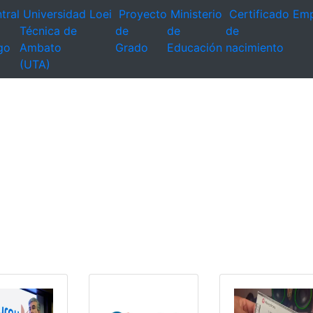
tral
Universidad
Loei
Proyecto
Ministerio
Certificado
Emp
Técnica de
de
de
de
go
Ambato
Grado
Educación
nacimiento
(UTA)