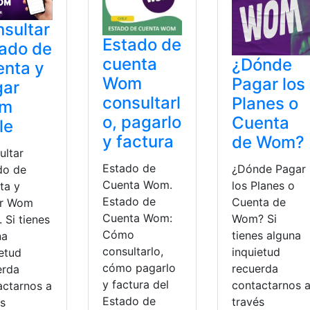
sultar
Estado de
ado de
cuenta
¿Dónde
nta y
Wom
Pagar los
gar
consultarl
Planes o
m
o, pagarlo
Cuenta
le
y factura
de Wom?
ultar
Estado de
¿Dónde Pagar
do de
Cuenta Wom.
los Planes o
ta y
Estado de
Cuenta de
r Wom
Cuenta Wom:
Wom? Si
. Si tienes
Cómo
tienes alguna
na
consultarlo,
inquietud
ietud
cómo pagarlo
recuerda
erda
y factura del
contactarnos 
actarnos a
Estado de
través
és