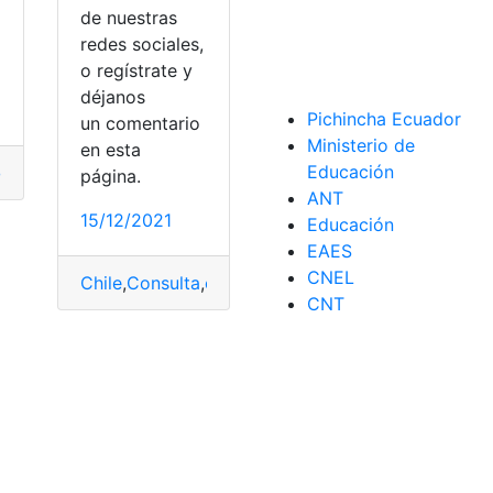
de nuestras
redes sociales,
o regístrate y
déjanos
Pichincha Ecuador
un comentario
om
Ministerio de
en esta
Educación
gos
,
Plan
,
Wom
página.
ANT
15/12/2021
Educación
EAES
CNEL
Chile
,
Consulta
,
cuentas
,
Estado de cuenta
,
Tramites
CNT