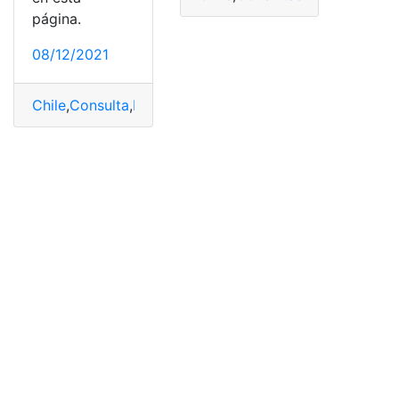
página.
08/12/2021
Chile
,
Consulta
,
Estado de cuenta
,
Servicios
,
Tramites en