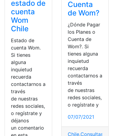
estado de
Cuenta
cuenta
de Wom?
Wom
¿Dónde Pagar
Chile
los Planes o
Cuenta de
Estado de
Wom?. Si
cuenta Wom.
tienes alguna
Si tienes
inquietud
alguna
recuerda
inquietud
contactarnos a
recuerda
través
contactarnos a
de nuestras
través
redes sociales,
de nuestras
o regístrate y
redes sociales,
o regístrate y
07/07/2021
déjanos
un comentario
Chile
,
Consultas
,
pagan
,
pago
,
P
en esta