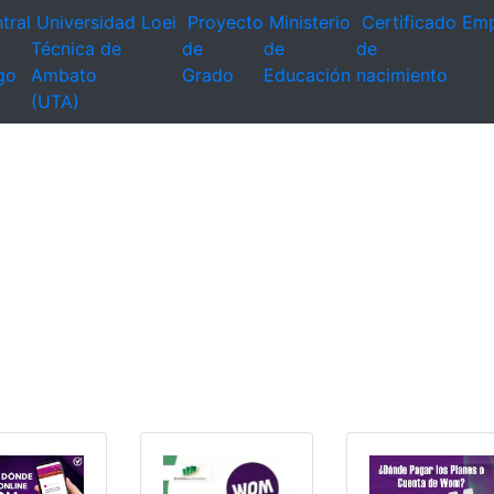
tral
Universidad
Loei
Proyecto
Ministerio
Certificado
Emp
Técnica de
de
de
de
go
Ambato
Grado
Educación
nacimiento
(UTA)