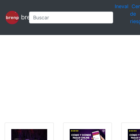
Ineval
Cen
de
brenp
ries