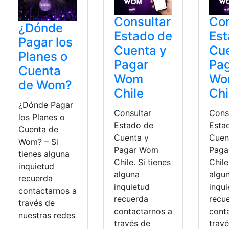
Consultar
Con
¿Dónde
Estado de
Est
Pagar los
Cuenta y
Cue
Planes o
Pagar
Pa
Cuenta
Wom
Wo
de Wom?
Chile
Chi
¿Dónde Pagar
Consultar
Cons
los Planes o
Estado de
Esta
Cuenta de
Cuenta y
Cuen
Wom? – Si
Pagar Wom
Paga
tienes alguna
Chile. Si tienes
Chile
inquietud
alguna
algu
recuerda
inquietud
inqu
contactarnos a
recuerda
recu
través de
contactarnos a
cont
nuestras redes
través de
trav