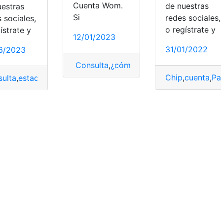
Cuenta Wom.
de nuestras
uestras
Si
redes sociales,
 sociales,
o regístrate y
ístrate y
12/01/2023
31/01/2022
6/2023
Consulta
,
¿cómo lo hago?
,
app wom
,
W
enta
,
top2
,
Wom
Chip
,
cuenta
,
Pa
ulta
,
estado
,
Estado de cuenta
,
Pagar
,
Wom
,
Wom Chile