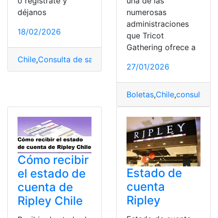
o regístrate y
una de las
déjanos
numerosas
administraciones
18/02/2026
que Tricot
Gathering ofrece a
Chile
,
Consulta de saldo
,
Estado de cuenta
,
Frontel
,
Paga
27/01/2026
Boletas
,
Chile
,
consultar
,
E
Cómo recibir
Estado de
el estado de
cuenta
cuenta de
Ripley
Ripley Chile