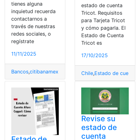
tienes alguna
estado de cuenta
inquietud recuerda
Tricot. Requisitos
contactarnos a
para Tarjeta Tricot
través de nuestras
y cómo pagarla. El
redes sociales, o
Estado de Cuenta
regístrate
Tricot es
11/11/2025
17/10/2025
Bancos
,
citibanamex
,
Consultas
,
Estado de cuenta
,
Méxi
Chile
,
Estado de cuenta
,
T
Revise su
estado de
cuenta
Estado de