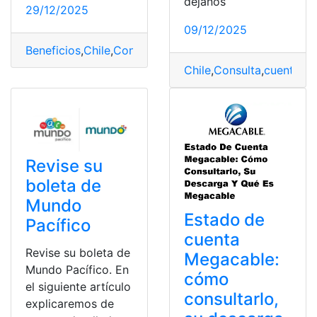
déjanos
29/12/2025
09/12/2025
Beneficios
,
Chile
,
Consulta
,
cruz verde
,
cuenta
,
Estado de
Chile
,
Consulta
,
cuenta
,
Es
Revise su
boleta de
Mundo
Estado de
Pacífico
cuenta
Revise su boleta de
Megacable:
Mundo Pacífico. En
cómo
el siguiente artículo
consultarlo,
explicaremos de