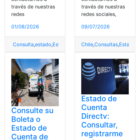
través de nuestras
través de nuestras
redes sociales,
redes
09/07/2026
01/08/2026
Chile
,
Consultas
,
Estado d
Consulta
,
estado
,
Estado de cuenta
,
MINERD
,
nómina
Estado de
Cuenta
Consulte su
Directv:
Boleta o
Consultar,
Estado de
registrarme
Cuenta de