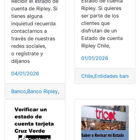
Estado de cuenta
Recibir el estado de
Ripley. Si quieres
cuenta de Ripley. Si
ser parte de los
tienes alguna
clientes que
inquietud recuerda
disfrutan de un
contactarnos a
Estado de cuenta
través de nuestras
Ripley Chile,
redes sociales,
o regístrate y
01/01/2026
déjanos
04/01/2026
Chile
,
Entidades bancaria
Banco
,
Banco Ripley
,
Bancos
,
Chile
,
Estado de cuenta
,
Ri