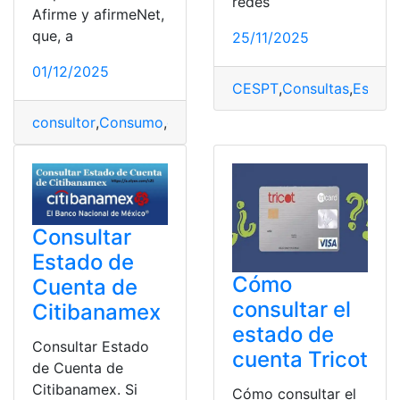
redes
Afirme y afirmeNet,
que, a
25/11/2025
01/12/2025
CESPT
,
Consultas
,
Estado
consultor
,
Consumo
,
cuenta
,
cuenta bancaria
,
Estado de
Consultar
Estado de
Cómo
Cuenta de
consultar el
Citibanamex
estado de
Consultar Estado
cuenta Tricot
de Cuenta de
Citibanamex. Si
Cómo consultar el