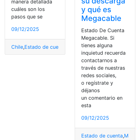
su descarga
manera detallada
y qué es
cuáles son los
pasos que se
Megacable
09/12/2025
Estado De Cuenta
Megacable. Si
tienes alguna
Chile
,
Estado de cuenta
,
mundo Pacífico
,
Pagos
,
Servicio
inquietud recuerda
contactarnos a
través de nuestras
redes sociales,
o regístrate y
déjanos
un comentario en
esta
09/12/2025
Estado de cuenta
,
Megac