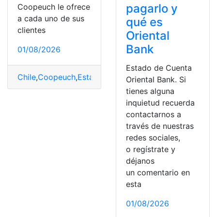
pagarlo y
Coopeuch le ofrece
a cada uno de sus
qué es
clientes
Oriental
Bank
01/08/2026
Estado de Cuenta
Chile
,
Coopeuch
,
Estado de cuenta
,
Tarjetas
,
ver
Oriental Bank. Si
tienes alguna
inquietud recuerda
contactarnos a
través de nuestras
redes sociales,
o regístrate y
déjanos
un comentario en
esta
01/08/2026