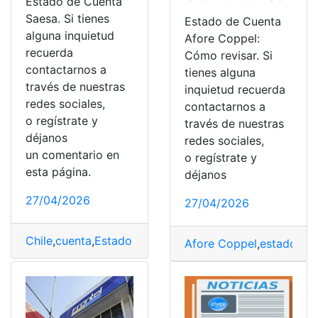
Estado de Cuenta
Saesa. Si tienes
Estado de Cuenta
alguna inquietud
Afore Coppel:
recuerda
Cómo revisar. Si
contactarnos a
tienes alguna
través de nuestras
inquietud recuerda
redes sociales,
contactarnos a
o regístrate y
través de nuestras
déjanos
redes sociales,
un comentario en
o regístrate y
esta página.
déjanos
27/04/2026
27/04/2026
Chile
,
cuenta
,
Estado de cuenta
,
Estados Unidos
,
Pagos
,
Afore Coppel
,
estado
,
Est