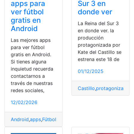
apps para
Sur 3 en
ver fútbol
donde ver
gratis en
La Reina del Sur 3
Android
en donde ver. la
producción
Las mejores apps
protagonizada por
para ver fútbol
Kate del Castillo se
gratis en Android.
estrena este 18 de
Si tienes alguna
inquietud recuerda
01/12/2025
contactarnos a
través de nuestras
Castillo
,
protagonizada
,
r
redes sociales,
12/02/2026
Android
,
apps
,
Fútbol
,
Gratis
,
ver