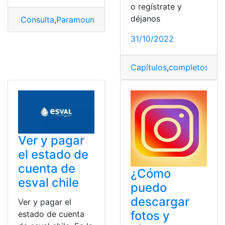
o regístrate y
déjanos
Consulta
,
Paramount Plus
,
Paramount Plus en Playstat
31/10/2022
Capítulos
,
completos
,
epi
Ver y pagar
el estado de
cuenta de
¿Cómo
esval chile
puedo
descargar
Ver y pagar el
fotos y
estado de cuenta