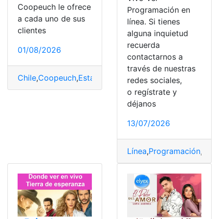
Coopeuch le ofrece
Programación en
a cada uno de sus
línea. Si tienes
clientes
alguna inquietud
recuerda
01/08/2026
contactarnos a
través de nuestras
Chile
,
Coopeuch
,
Estado de cuenta
,
Tarjetas
,
ver
redes sociales,
o regístrate y
déjanos
13/07/2026
Línea
,
Programación
,
Tel