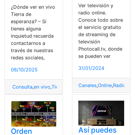
Ver televisión y
¿Dónde ver en vivo
radio online.
Tierra de
Conoce todo sobre
esperanza? – Si
el servicio gratuito
tienes alguna
de streaming de
inquietud recuerda
televisión
contactarnos a
Photocall.tv, donde
través de nuestras
se pueden ver
redes sociales,
31/01/2024
08/10/2025
Canales
,
Online
,
Radio
,
Tel
Consulta
,
en vivo
,
Tierra
,
Tierra de esperanza
,
ver
Así puedes
Orden