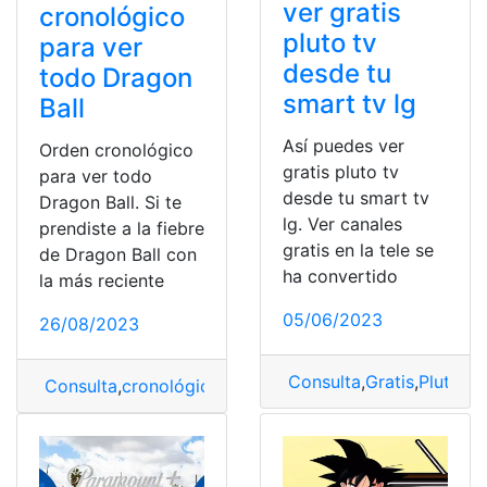
ver gratis
cronológico
pluto tv
para ver
desde tu
todo Dragon
smart tv lg
Ball
Así puedes ver
Orden cronológico
gratis pluto tv
para ver todo
desde tu smart tv
Dragon Ball. Si te
lg. Ver canales
prendiste a la fiebre
gratis en la tele se
de Dragon Ball con
ha convertido
la más reciente
05/06/2023
26/08/2023
Consulta
,
Gratis
,
Pluto T
Consulta
,
cronológico
,
Dragon Ball
,
orden
,
ver