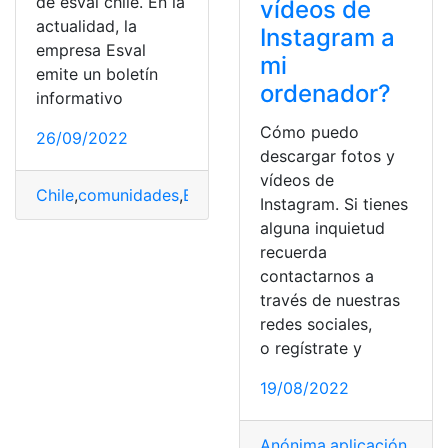
de esval chile. En la
vídeos de
actualidad, la
Instagram a
empresa Esval
mi
emite un boletín
ordenador?
informativo
Cómo puedo
26/09/2022
descargar fotos y
vídeos de
Chile
,
comunidades
,
Esval
,
servicio
,
ver
Instagram. Si tienes
alguna inquietud
recuerda
contactarnos a
través de nuestras
redes sociales,
o regístrate y
19/08/2022
Anónima
,
aplicación
,
Histo