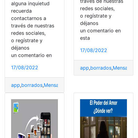
través de nuestras
alguna inquietud
redes sociales,
recuerda
o regístrate y
contactarnos a
déjanos
través de nuestras
un comentario en
redes sociales,
esta
o regístrate y
déjanos
17/08/2022
un comentario en
17/08/2022
app
,
borrados
,
Mensajes
,
v
app
,
borrados
,
Mensajes
,
ver
,
WhatsApp