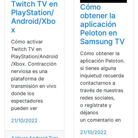
Twitch TV en
Cómo
PlayStation/
obtener la
Android/Xbo
aplicación
x
Peloton en
Samsung TV
Cómo activar
Twitch TV en
Cómo obtener la
PlayStation/Android
aplicación Peloton.
/Xbox. Contracción
si tienes alguna
nerviosa es una
inquietud recuerda
plataforma de
contactarnos a
transmisión en vivo
través de nuestras
donde los
redes sociales,
espectadores
o regístrate y
pueden ver
déjanos
un comentario en
21/10/2022
21/10/2022
Activar
,
Android
,
Transmisión
,
TV hd
,
Twitch