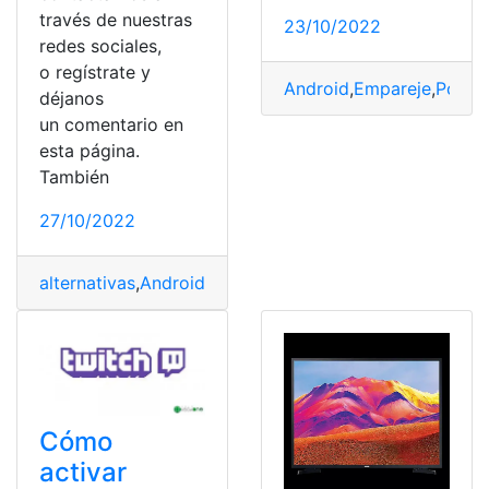
través de nuestras
23/10/2022
redes sociales,
o regístrate y
Android
,
Empareje
,
Pc
,
Tel
déjanos
un comentario en
esta página.
También
27/10/2022
alternativas
,
Android
,
aplicaciones
,
Movil
,
Salud
Cómo
activar