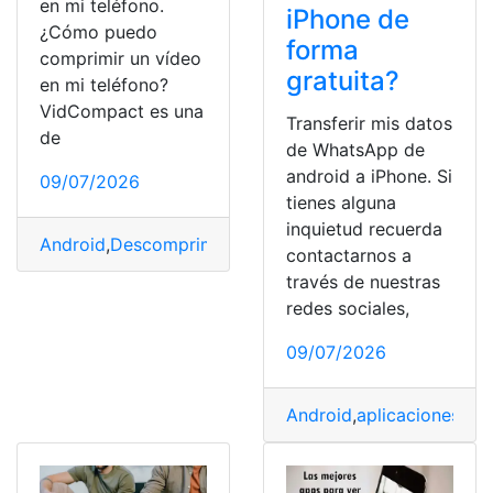
en mi teléfono.
iPhone de
¿Cómo puedo
forma
comprimir un vídeo
gratuita?
en mi teléfono?
VidCompact es una
Transferir mis datos
de
de WhatsApp de
android a iPhone. Si
09/07/2026
tienes alguna
inquietud recuerda
Android
,
Descomprimir
,
Popular
,
Teléfono
,
Vídeos
contactarnos a
través de nuestras
redes sociales,
09/07/2026
Android
,
aplicaciones
,
Da