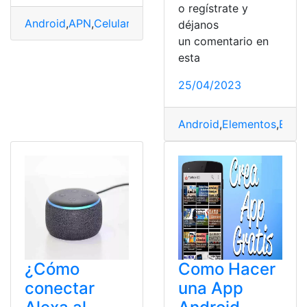
o regístrate y
Android
,
APN
,
Celular
,
Configuración
,
México
,
SIM
,
Tecnol
déjanos
un comentario en
esta
25/04/2023
Android
,
Elementos
,
Elem
¿Cómo
Como Hacer
conectar
una App