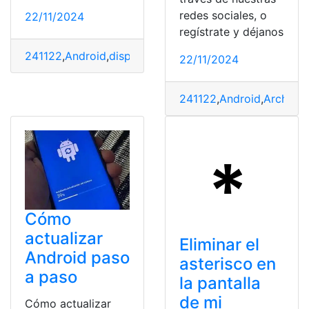
redes sociales, o
22/11/2024
regístrate y déjanos
241122
,
Android
,
dispositivo
,
Herramientas
,
método
,
Tecn
22/11/2024
241122
,
Android
,
Archivo
,
Cómo
actualizar
Eliminar el
Android paso
asterisco en
a paso
la pantalla
de mi
Cómo actualizar