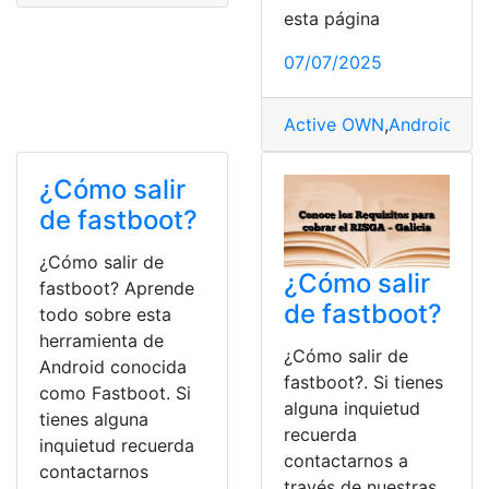
esta página
07/07/2025
Active OWN
,
Android
,
App
¿Cómo salir
de fastboot?
¿Cómo salir de
¿Cómo salir
fastboot? Aprende
de fastboot?
todo sobre esta
herramienta de
¿Cómo salir de
Android conocida
fastboot?. Si tienes
como Fastboot. Si
alguna inquietud
tienes alguna
recuerda
inquietud recuerda
contactarnos a
contactarnos
través de nuestras