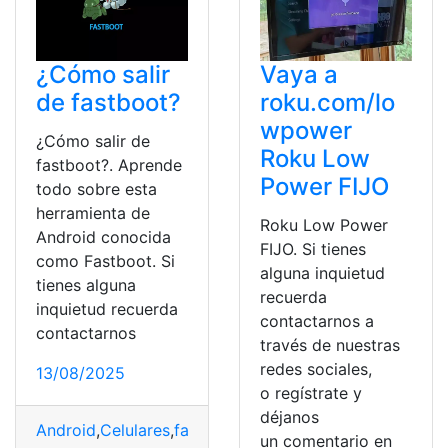
¿Cómo salir
Vaya a
de fastboot?
roku.com/lo
wpower
¿Cómo salir de
Roku Low
fastboot?. Aprende
Power FIJO
todo sobre esta
herramienta de
Roku Low Power
Android conocida
FIJO. Si tienes
como Fastboot. Si
alguna inquietud
tienes alguna
recuerda
inquietud recuerda
contactarnos a
contactarnos
través de nuestras
redes sociales,
13/08/2025
o regístrate y
déjanos
Android
,
Celulares
,
fastboot
,
Modo desarrollador
,
Progr
un comentario en