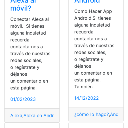
Alexa al
Android
móvil?
Como Hacer App
Android.Si tienes
Conectar Alexa al
alguna inquietud
móvil. Si tienes
recuerda
alguna inquietud
contactarnos a
recuerda
través de nuestras
contactarnos a
redes sociales,
través de nuestras
o regístrate y
redes sociales,
déjanos
o regístrate y
un comentario en
déjanos
esta página.
un comentario en
También
esta página.
14/12/2022
01/02/2023
¿cómo lo hago?
,
Android
Alexa
,
Alexa en Android
,
Amazon Echo
,
Android
,
Asisten