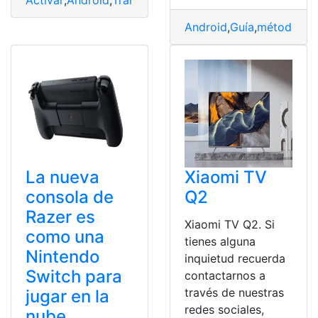
Android
,
Guía
,
método
,
Sa
La nueva
Xiaomi TV
consola de
Q2
Razer es
Xiaomi TV Q2. Si
como una
tienes alguna
Nintendo
inquietud recuerda
Switch para
contactarnos a
través de nuestras
jugar en la
redes sociales,
nube