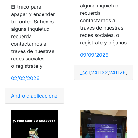
alguna inquietud
El truco para
recuerda
apagar y encender
contactarnos a
tu router. Si tienes
través de nuestras
alguna inquietud
redes sociales, o
recuerda
regístrate y déjanos
contactarnos a
través de nuestras
09/09/2025
redes sociales,
o regístrate y
_cc1
,
241122
,
241126
,
Andr
02/02/2026
Android
,
aplicaciones
,
dispositivo
,
Router
,
Seguridad