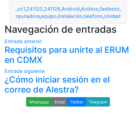
_cc1
,
241122
,
241126
,
Android
,
Archivo
,
fastboot
,
progr
dos
,
computadora
,
equipo
,
Instalación
,
telefono
,
Unidad
Navegación de entradas
Entrada anterior
Requisitos para unirte al ERUM
en CDMX
Entrada siguiente
¿Cómo iniciar sesión en el
correo de Alestra?
Whatsapp
Email
Twitter
Telegram