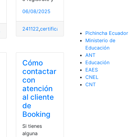
06/08/2025
movistar
,
saldo
241122
,
certificado
,
NYCE
,
Procesos
,
Requisitos
,
Tra
1126
,
Android
,
Archivo
,
fastboot
,
programa
,
Tecnologia
Pichincha Ecuador
Ministerio de
erificación en Querétaro
,
verificación vehicular
Educación
ANT
Cómo
Educación
EAES
contactar
CNEL
con
CNT
atención
al cliente
de
Booking
Si tienes
alguna