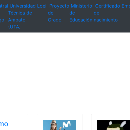
tral
Universidad
Loei
Proyecto
Ministerio
Certificado
Emp
Técnica de
de
de
de
go
Ambato
Grado
Educación
nacimiento
(UTA)
mo