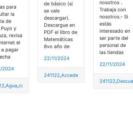
nosotros .
de básico (si
as para
Trabaja con
se vale
ltar la
nosotros.- Si
descargar).
lla de
estás
Descargue en
 Puyo y
interesado en
PDF el libro de
za, revisa
ser parte del
Matemáticas
nternet el
personal de
8vo año de
r a pagar
las tiendas
fecha
22/11/2024
22/11/2024
1/2024
241122
,
Acceder
,
Educación
,
Libros
,
Mate
241122
,
Descue
22
,
Agua
,
consultar
,
EMAPAST
,
planilla
,
Puyo
ntos y ortografía
,
Escrituras
,
exp2
,
Máster
,
Normas
,
RAE