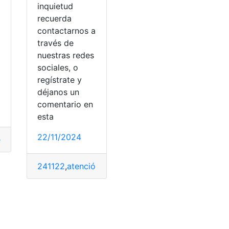
inquietud
recuerda
contactarnos a
través de
nuestras redes
sociales, o
regístrate y
déjanos un
comentario en
esta
máticas
22/11/2024
ntos
,
plataforma
,
Supermercado
,
Tiendas
,
TuTi
241122
,
atención
,
Booking
,
cliente
,
Contactar