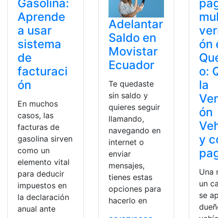
Gasolina:
pa
Aprende
mul
Adelantar
a usar
ver
Saldo en
sistema
ón 
Movistar
de
Que
Ecuador
facturaci
o: 
ón
la
Te quedaste
sin saldo y
Ver
En muchos
quieres seguir
ón
casos, las
llamando,
Veh
facturas de
navegando en
y 
gasolina sirven
internet o
como un
pag
enviar
elemento vital
mensajes,
Una 
para deducir
tienes estas
un c
impuestos en
opciones para
se ap
la declaración
hacerlo en
dueñ
anual ante