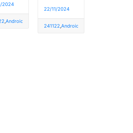
1/2024
22/11/2024
22
,
Android
,
dispositivo
,
Herramientas
,
método
,
Tecnologia
241122
,
Android
,
Archivo
,
fastboot
,
progr
r
,
documento
,
En linea
,
Ruc en Línea