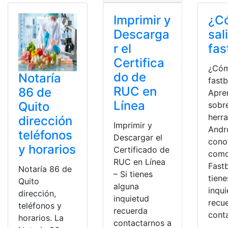
Imprimir y
¿C
Descarga
sal
r el
fas
Certifica
¿Cóm
do de
Notaría
fast
RUC en
86 de
Apre
Línea
Quito
sobr
herr
dirección
Imprimir y
Andr
teléfonos
Descargar el
cono
y horarios
Certificado de
com
RUC en Línea
Fastb
Notaría 86 de
– Si tienes
tiene
Quito
alguna
inqu
dirección,
inquietud
recu
teléfonos y
recuerda
cont
horarios. La
contactarnos a