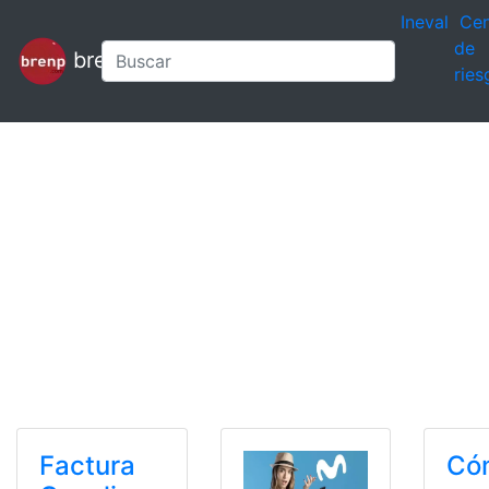
Ineval
Cen
de
brenp
ries
Factura
Có