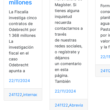
millones
Magíster. Si
Form
tienes alguna
consu
La Fiscalía
inquietud
plani
investiga cinco
recuerda
agua
contratos de
contactarnos a
Pasta
Odebrecht por
través
por i
1 368 millones
de nuestras
valo
La
redes sociales,
y la 
investigación
o regístrate y
fiscal en el
22/1
déjanos
caso
un comentario
Odebrecht
en esta
2411
apunta a
página.
22/11/2024
También
22/11/2024
241122
,
internacionales
241122
,
Abreviatura
,
conocimie