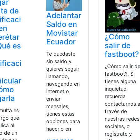
gar
ta de
Adelantar
ificaci
Saldo en
en
Movistar
¿Cómo
rétar
Ecuador
salir de
Qué es
fastboot?
Te quedaste
sin saldo y
ificaci
¿Cómo salir d
quieres seguir
fastboot?. Si
llamando,
icular
tienes alguna
navegando en
cómo
inquietud
internet o
recuerda
arla
enviar
contactarnos 
mensajes,
multa es
través de
tienes estas
argo que
nuestras redes
opciones para
lica al
sociales, o
hacerlo en
o de un
regístrate y