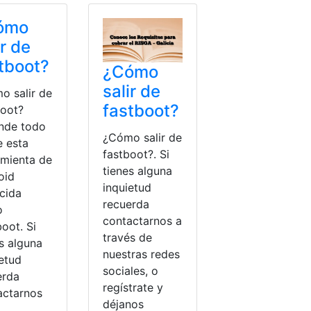
ómo
ir de
tboot?
¿Cómo
salir de
o salir de
fastboot?
boot?
nde todo
¿Cómo salir de
e esta
fastboot?. Si
amienta de
tienes alguna
oid
inquietud
cida
recuerda
o
contactarnos a
oot. Si
través de
s alguna
nuestras redes
ietud
sociales, o
erda
regístrate y
actarnos
déjanos