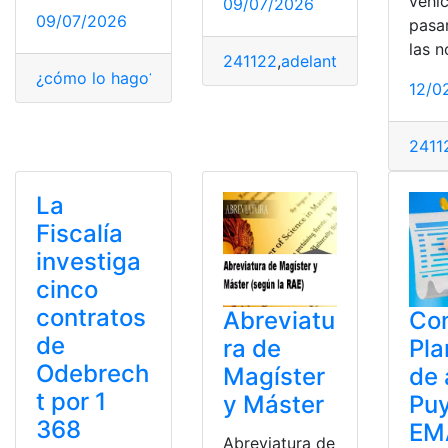
vehí
09/07/2026
09/07/2026
pasar
las 
241122
,
adelantar
,
Ecuador
,
mov
¿cómo lo hago?
,
241122
,
consumo de gasolina
,
factura 
12/0
2411
La
Fiscalía
investiga
cinco
contratos
Abreviatu
Con
de
ra de
Pla
Odebrech
Magíster
de
t por 1
y Máster
Pu
368
EM
Abreviatura de