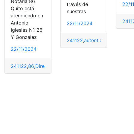
Notaria 86
través de
22/1
Quito está
nuestras
atendiendo en
2411
Antonio
22/11/2024
Iglesias N1-26
Y Gonzalez
241122
,
autenticidad
,
Descarga
22/11/2024
241122
,
86
,
Dirección
,
Horarios
,
notaría
,
Quito
,
Telefonos