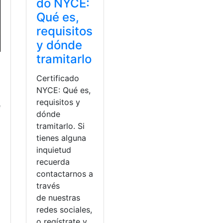
do NYCE:
Qué es,
requisitos
y dónde
tramitarlo
Certificado
NYCE: Qué es,
requisitos y
e
dónde
tramitarlo. Si
tienes alguna
inquietud
recuerda
a
contactarnos a
través
de nuestras
redes sociales,
o regístrate y