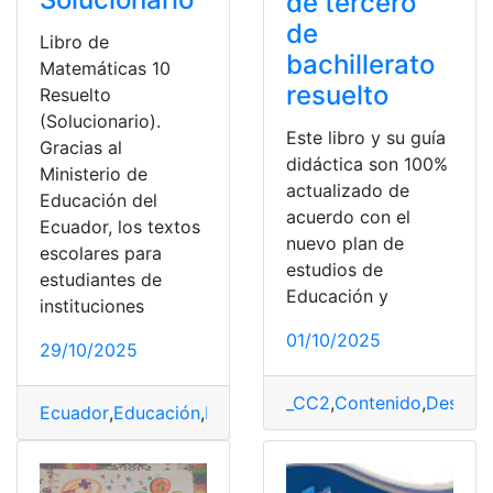
de tercero
de
Libro de
bachillerato
Matemáticas 10
resuelto
Resuelto
(Solucionario).
Este libro y su guía
Gracias al
didáctica son 100%
Ministerio de
actualizado de
Educación del
acuerdo con el
Ecuador, los textos
nuevo plan de
escolares para
estudios de
estudiantes de
Educación y
instituciones
01/10/2025
29/10/2025
_CC2
,
Contenido
,
Descarg
Ecuador
,
Educación
,
Libro
,
Matemáticas
,
Resueltos