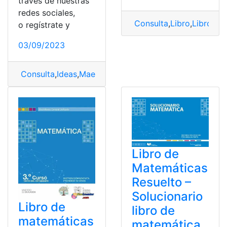
través de nuestras
redes sociales,
Consulta
,
Libro
,
Libro de
o regístrate y
03/09/2023
Consulta
,
Ideas
,
Maestros
,
Matemáticas
Libro de
Matemáticas
Resuelto –
Solucionario
Libro de
libro de
matemáticas
matemática