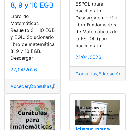
8, 9 y 10 EGB
ESPOL (para
bachillerato).
Libro de
Descarga en .pdf el
Matemáticas
libro Fundamentos
Resuelto 2 – 10 EGB
de Matemáticas de
y BGU. Solucionario
la ESPOL (para
libro de matemática
bachillerato).
8, 9 y 10 EGB.
21/04/2026
Descargar
27/04/2026
Consultas
,
Educación
,
ES
Acceder
,
Consultas
,
Ecuador
,
Libros
,
Matemáticas
,
Resol
Ideas para