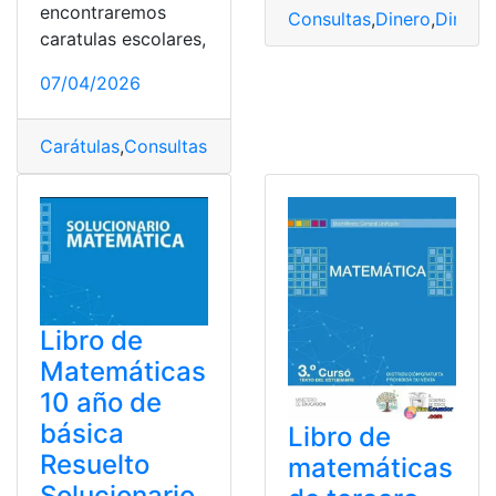
encontraremos
Consultas
,
Dinero
,
Dinero 
caratulas escolares,
07/04/2026
Carátulas
,
Consultas
,
Ecuador
,
Matemáticas
,
top2
Libro de
Matemáticas
10 año de
básica
Libro de
Resuelto
matemáticas
Solucionario