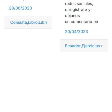
redes sociales,
28/06/2023
o regístrate y
déjanos
un comentario en
Consulta
,
Libro
,
Libro de matemáticas
,
Libro Resuelto
,
L
20/04/2023
Ecuador
,
Ejercicios resue