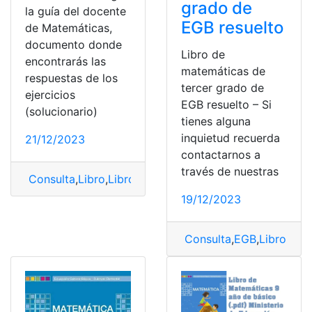
grado de
la guía del docente
EGB resuelto
de Matemáticas,
documento donde
Libro de
encontrarás las
matemáticas de
respuestas de los
tercer grado de
ejercicios
EGB resuelto – Si
(solucionario)
tienes alguna
inquietud recuerda
21/12/2023
contactarnos a
través de nuestras
Consulta
,
Libro
,
Libro de matemáticas
,
Matemáticas
19/12/2023
Consulta
,
EGB
,
Libro
,
Libr