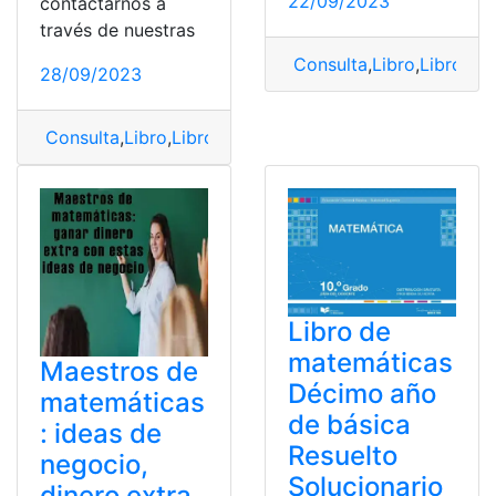
22/09/2023
contactarnos a
través de nuestras
Consulta
,
Libro
,
Libro de
28/09/2023
Consulta
,
Libro
,
Libro de matemáticas
,
Matemáticas
Libro de
matemáticas
Maestros de
Décimo año
matemáticas
de básica
: ideas de
Resuelto
negocio,
Solucionario
dinero extra