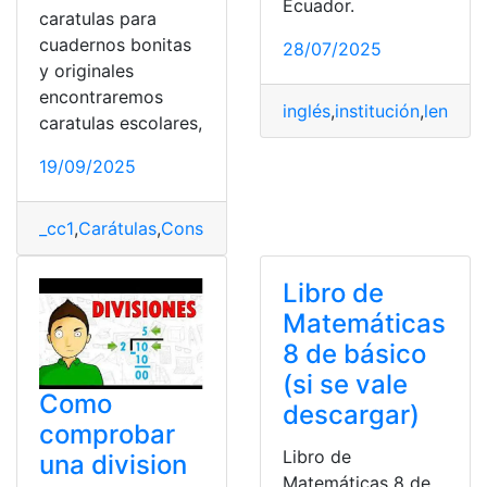
Ecuador.
caratulas para
cuadernos bonitas
28/07/2025
y originales
encontraremos
inglés
,
institución
,
lenguaj
caratulas escolares,
19/09/2025
_cc1
,
Carátulas
,
Consulta
,
Ecuador
,
Matemáticas
,
top2
Libro de
Matemáticas
8 de básico
(si se vale
Como
descargar)
comprobar
Libro de
una division
Matemáticas 8 de