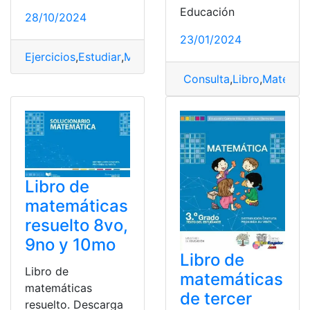
Educación
28/10/2024
23/01/2024
Ejercicios
,
Estudiar
,
Matemáticas
,
práctica
,
Resueltos
Consulta
,
Libro
,
Matemát
Libro de
matemáticas
resuelto 8vo,
9no y 10mo
Libro de
Libro de
matemáticas
matemáticas
de tercer
resuelto. Descarga