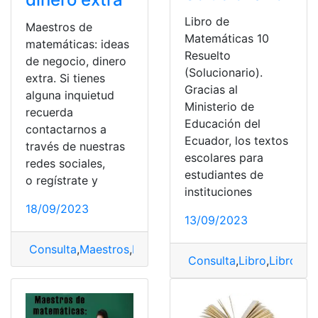
Libro de
Maestros de
Matemáticas 10
matemáticas: ideas
Resuelto
de negocio, dinero
(Solucionario).
extra. Si tienes
Gracias al
alguna inquietud
Ministerio de
recuerda
Educación del
contactarnos a
Ecuador, los textos
través de nuestras
escolares para
redes sociales,
estudiantes de
o regístrate y
instituciones
18/09/2023
13/09/2023
Consulta
,
Maestros
,
Matemáticas
,
Negocio
Consulta
,
Libro
,
Libro de