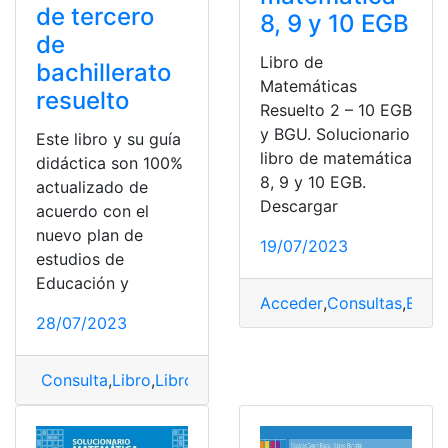
de tercero
8, 9 y 10 EGB
de
Libro de
bachillerato
Matemáticas
resuelto
Resuelto 2 – 10 EGB
y BGU. Solucionario
Este libro y su guía
libro de matemática
didáctica son 100%
8, 9 y 10 EGB.
actualizado de
Descargar
acuerdo con el
nuevo plan de
19/07/2023
estudios de
Educación y
Acceder
,
Consultas
,
Ecua
28/07/2023
Consulta
,
Libro
,
Libro de matemáticas
,
Libro Resuelto
,
M