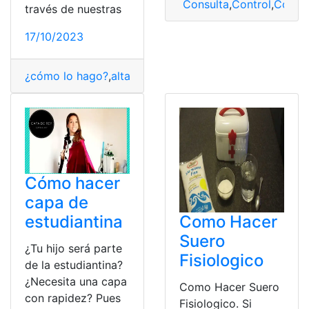
Consulta
,
Control
,
Contr
través de nuestras
17/10/2023
¿cómo lo hago?
,
alta
,
Consultas
,
Latencia
,
Solución
,
Tecn
Cómo hacer
capa de
Como Hacer
estudiantina
Suero
¿Tu hijo será parte
Fisiologico
de la estudiantina?
¿Necesita una capa
Como Hacer Suero
con rapidez? Pues
Fisiologico. Si