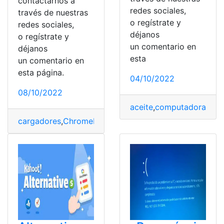
contactarnos a
redes sociales,
través de nuestras
o regístrate y
redes sociales,
déjanos
o regístrate y
un comentario en
déjanos
esta
un comentario en
esta página.
04/10/2022
08/10/2022
aceite
,
computadora
,
pla
cargadores
,
Chromebooks
,
inteligente
,
Solución
,
USB
,
Ver