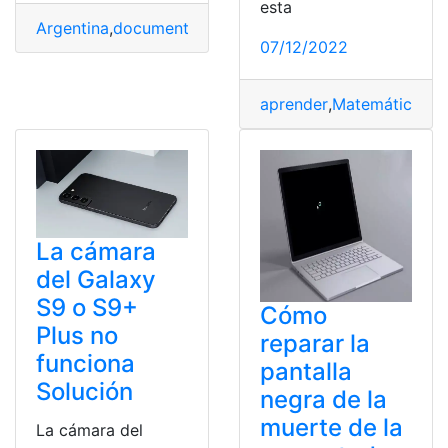
esta
Argentina
,
documentos
,
Registros
,
Solución
07/12/2022
aprender
,
Matemáticas
,
P
La cámara
del Galaxy
S9 o S9+
Cómo
Plus no
reparar la
funciona
pantalla
Solución
negra de la
muerte de la
La cámara del