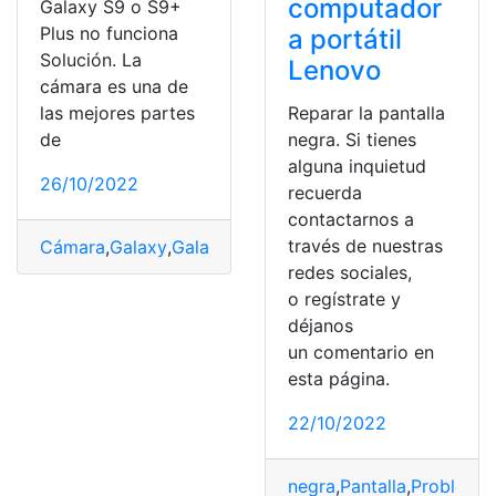
computador
Galaxy S9 o S9+
Plus no funciona
a portátil
Solución. La
Lenovo
cámara es una de
Reparar la pantalla
las mejores partes
negra. Si tienes
de
alguna inquietud
26/10/2022
recuerda
contactarnos a
través de nuestras
Cámara
,
Galaxy
,
Galaxy S9 o S9
,
Solución
,
útiles
redes sociales,
o regístrate y
déjanos
un comentario en
esta página.
22/10/2022
negra
,
Pantalla
,
Problema