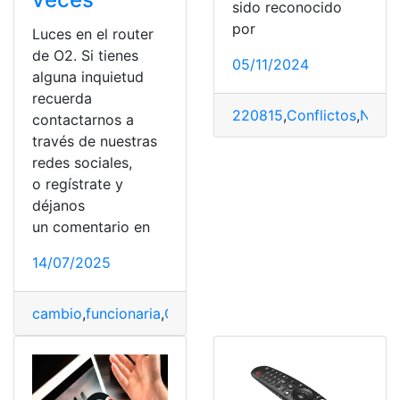
sido reconocido
por
Luces en el router
de O2. Si tienes
05/11/2024
alguna inquietud
recuerda
220815
,
Conflictos
,
Nove
contactarnos a
través de nuestras
redes sociales,
o regístrate y
déjanos
un comentario en
14/07/2025
cambio
,
funcionaria
,
O2
,
Router
,
Solución