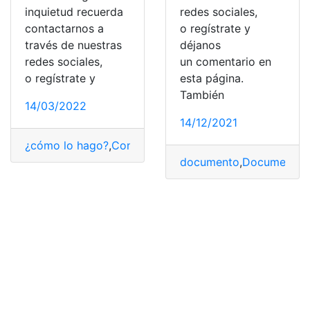
inquietud recuerda
redes sociales,
contactarnos a
o regístrate y
través de nuestras
déjanos
redes sociales,
un comentario en
o regístrate y
esta página.
También
14/03/2022
14/12/2021
¿cómo lo hago?
,
Consultas
,
Problemas
,
Solución
,
Tecnol
documento
,
Documento 