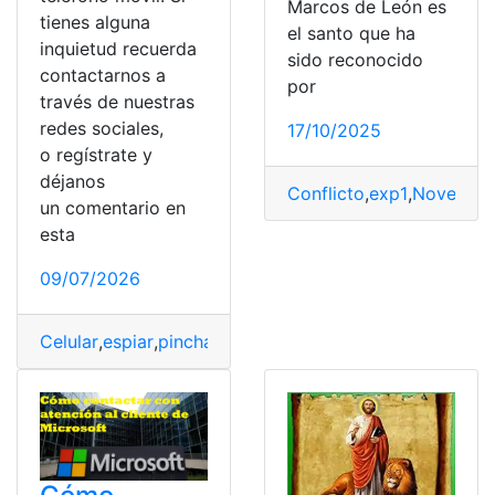
Marcos de León es
tienes alguna
el santo que ha
inquietud recuerda
sido reconocido
contactarnos a
por
través de nuestras
redes sociales,
17/10/2025
o regístrate y
déjanos
Conflicto
,
exp1
,
Novena
,
O
un comentario en
esta
09/07/2026
Celular
,
espiar
,
pinchado
,
Pistas
,
prevenir
,
Solución