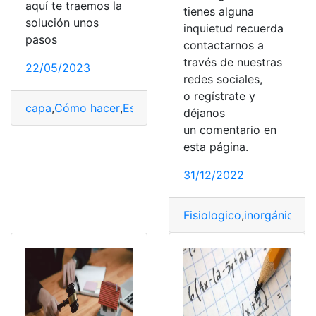
aquí te traemos la
tienes alguna
solución unos
inquietud recuerda
pasos
contactarnos a
través de nuestras
22/05/2023
redes sociales,
o regístrate y
capa
,
Cómo hacer
,
Estudiantina
,
Hacer
,
Solución
déjanos
un comentario en
esta página.
31/12/2022
Fisiologico
,
inorgánica
,
p