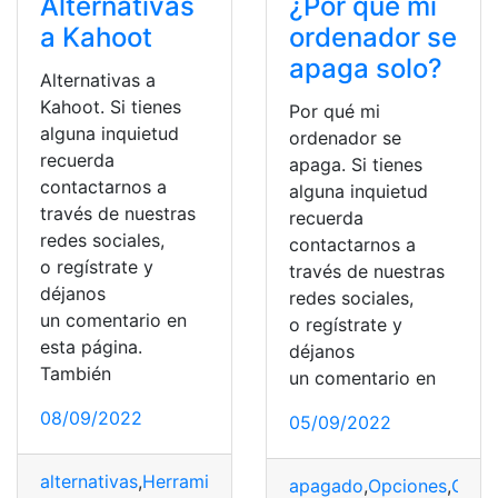
Alternativas
¿Por qué mi
a Kahoot
ordenador se
apaga solo?
Alternativas a
Kahoot. Si tienes
Por qué mi
alguna inquietud
ordenador se
recuerda
apaga. Si tienes
contactarnos a
alguna inquietud
través de nuestras
recuerda
redes sociales,
contactarnos a
o regístrate y
través de nuestras
déjanos
redes sociales,
un comentario en
o regístrate y
esta página.
déjanos
También
un comentario en
08/09/2022
05/09/2022
alternativas
,
Herramienta
,
plataforma
,
Problema
,
Solució
apagado
,
Opciones
,
Orde