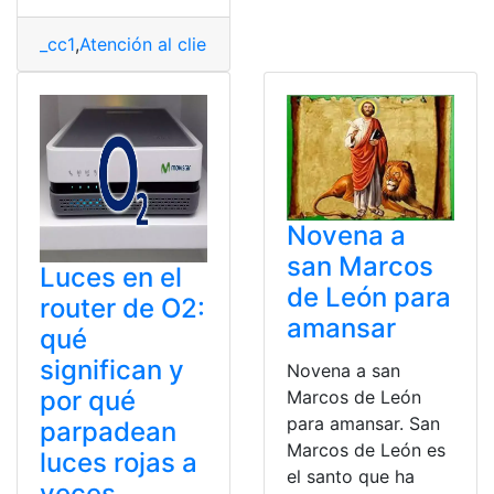
_cc1
,
Atención al cliente
,
Atención telefónica
,
Contactar
,
Novena a
san Marcos
Luces en el
de León para
router de O2:
amansar
qué
significan y
Novena a san
por qué
Marcos de León
para amansar. San
parpadean
Marcos de León es
luces rojas a
el santo que ha
veces