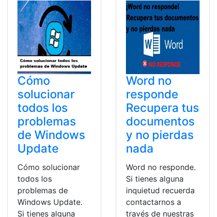
Cómo
Word no
solucionar
responde
todos los
Recupera tus
problemas
documentos
de Windows
y no pierdas
Update
nada
Cómo solucionar
Word no responde.
todos los
Si tienes alguna
problemas de
inquietud recuerda
Windows Update.
contactarnos a
Si tienes alguna
través de nuestras