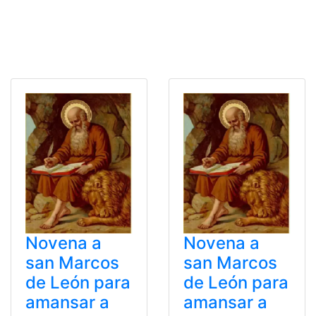
Novena a
Novena a
san Marcos
san Marcos
de León para
de León para
amansar a
amansar a