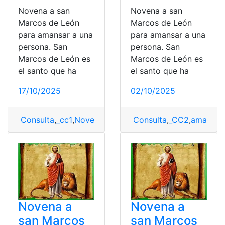
Novena a san
Novena a san
Marcos de León
Marcos de León
para amansar a una
para amansar a una
persona. San
persona. San
Marcos de León es
Marcos de León es
el santo que ha
el santo que ha
17/10/2025
02/10/2025
Consulta
,
_cc1
,
Novena
,
novena a San Marcos
Consulta
,
_CC2
,
,
San Mar
amansar
,
Novena a
Novena a
san Marcos
san Marcos