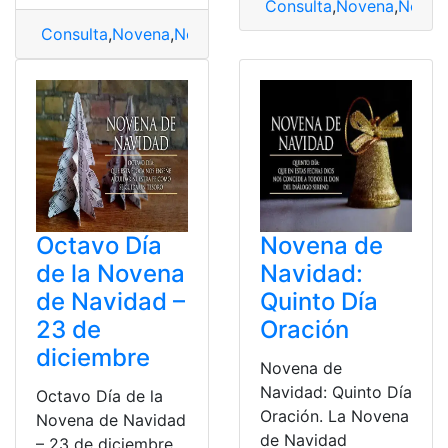
Consulta
,
Novena
,
Noven
Consulta
,
Novena
,
Novena de Navidad
,
Quinto Día de l
Octavo Día
Novena de
de la Novena
Navidad:
de Navidad –
Quinto Día
23 de
Oración
diciembre
Novena de
Navidad: Quinto Día
Octavo Día de la
Oración. La Novena
Novena de Navidad
de Navidad
– 23 de diciembre.