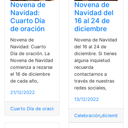
Novena de
Novena de
Navidad:
Navidad del
Cuarto Día
16 al 24 de
de oración
diciembre
Novena de
Novena de Navidad
Navidad: Cuarto
del 16 al 24 de
Día de oración. La
diciembre. Si tienes
Novena de Navidad
alguna inquietud
comienza a rezarse
recuerda
el 16 de diciembre
contactarnos a
de cada año,
través de nuestras
redes sociales,
21/12/2022
13/12/2022
Cuarto Día de oración
,
Navidad
,
Novena
,
Novena de Na
Celebración
,
diciembre
,
F