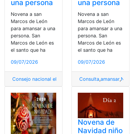
una persona
una persona
Novena a san
Novena a san
Marcos de León
Marcos de León
para amansar a una
para amansar a una
persona. San
persona. San
Marcos de León es
Marcos de León es
el santo que ha
el santo que ha
09/07/2026
09/07/2026
Consejo nacional electoral
,
amansar
Consulta
,
León
,
amansar
,
marcos
,
Nove
,
No
Novena de
Navidad niño