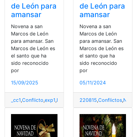
de León para
de León para
amansar
amansar
Novena a san
Novena a san
Marcos de León
Marcos de León
para amansar. San
para amansar. San
Marcos de León es
Marcos de León es
el santo que ha
el santo que ha
sido reconocido
sido reconocido
por
por
15/09/2025
05/11/2024
_cc1
,
Conflicto
,
exp1
,
Novena
,
Oración
220815
,
santo
,
Conflictos
,
Solución
,
Nove