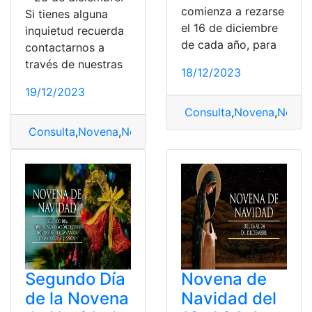
comienza a rezarse
Si tienes alguna
el 16 de diciembre
inquietud recuerda
de cada año, para
contactarnos a
través de nuestras
18/12/2023
19/12/2023
Consulta
,
Novena
,
Noven
Consulta
,
Novena
,
Novena de Navidad
,
Octavo Día de 
Segundo Día
Novena de
de la Novena
Navidad del