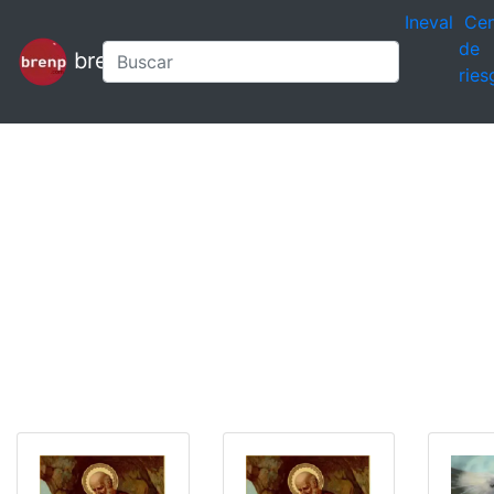
Ineval
Cen
de
brenp
ries