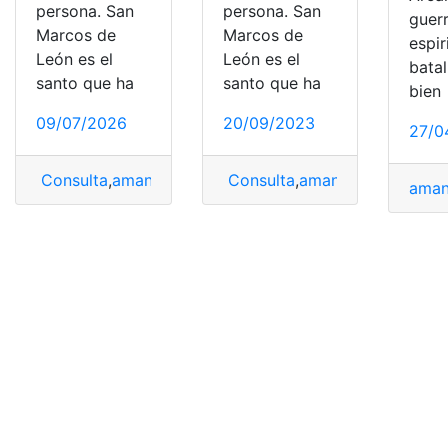
persona. San
persona. San
guer
Marcos de
Marcos de
espir
León es el
León es el
batal
santo que ha
santo que ha
bien
09/07/2026
20/09/2023
27/0
Consulta
,
amansar
,
Novena
Consulta
,
Oración para amansar cará
,
amansar
,
Novena
,
Or
aman