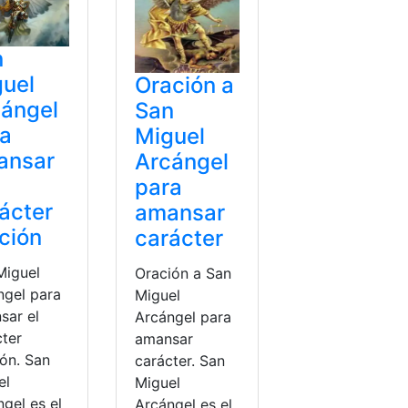
n
uel
Oración a
ángel
San
ra
Miguel
ansar
Arcángel
para
ácter
amansar
ción
carácter
Miguel
Oración a San
ngel para
Miguel
sar el
Arcángel para
cter
amansar
ión. San
carácter. San
el
Miguel
gel es el
Arcángel es el