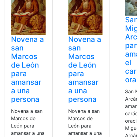
Sa
Mig
Arc
Novena a
Novena a
pa
san
san
am
Marcos
Marcos
el
de León
de León
car
para
para
ora
amansar
amansar
a una
a una
San 
persona
persona
Arcá
aman
Novena a san
Novena a san
cará
Marcos de
Marcos de
orac
León para
León para
Migu
amansar a una
amansar a una
Arcán