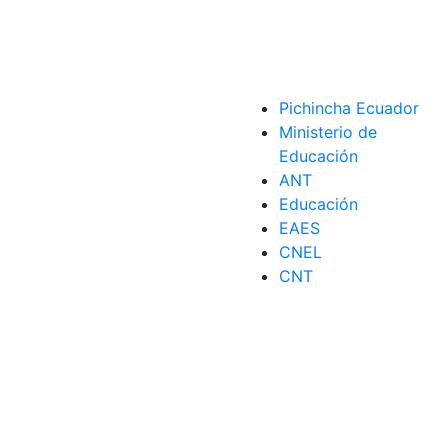
Pichincha Ecuador
Ministerio de
Educación
ANT
arácter
,
San Migue
,
San Miguel Arcángel
 para amansar carácter
,
San Miguel Arcángel
Educación
EAES
CNEL
CNT