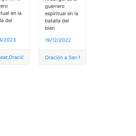
rero
guerrero
itual en la
espiritual en la
la del
batalla del
bien
4/2023
19/12/2022
cter
ación para amansar carácter
,
San Marcos
,
San Marcos
sar
,
Oración a San Miguel Arcángel
,
Oración para amansar c
Oración a San Miguel Arcángel
,
Oración