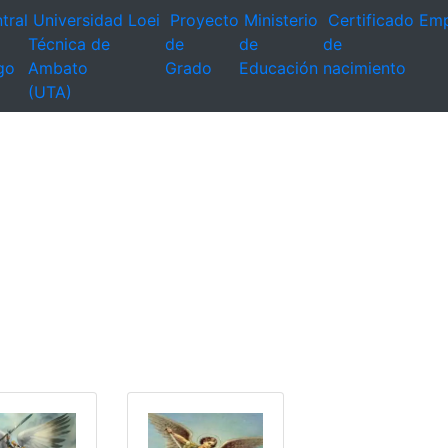
tral
Universidad
Loei
Proyecto
Ministerio
Certificado
Emp
Técnica de
de
de
de
go
Ambato
Grado
Educación
nacimiento
(UTA)