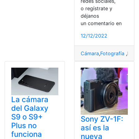
redes sociales,
o regístrate y
déjanos
un comentario en
12/12/2022
Cámara
,
Fotografía
,
Prod
La cámara
del Galaxy
S9 o S9+
Sony ZV-1F:
Plus no
así es la
funciona
nueva