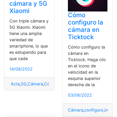
cámara y 5G
Xiaomi
Cómo
Con triple cámara y
configuro la
5G Xiaomi. Xiaomi
cámara en
tiene una amplia
Ticktock
variedad de
smartphone, lo que
Cómo configuro la
es estupendo para
cámara en
que cada
Ticktock. Haga clic
en el icono de
14/08/2022
velocidad en la
esquina superior
Acta
,
5G
,
Cámara
,
Comprar
,
Triple
,
Xiaomi
derecha de la
03/08/2022
Cámara
,
configuro
,
iniciar