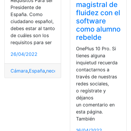
Requisitos Para ser
magistral de
Presidente de
fluidez con el
España. Como
software
ciudadano español,
como alumno
debes estar al tanto
de cuáles son los
rebelde
requisitos para ser
OnePlus 10 Pro. Si
26/04/2022
tienes alguna
inquietud recuerda
contactarnos a
Cámara
,
España
,
necesitas
,
Parlamento
,
presidente
través de nuestras
redes sociales,
o regístrate y
déjanos
un comentario en
esta página.
También
16/04/2022