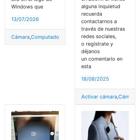
alguna inquietud
Windows que
recuerda
13/07/2026
contactarnos a
través de nuestras
redes sociales,
Cámara
,
Computador
,
Fotos
,
Pantalla
,
tomar
o regístrate y
déjanos
un comentario en
esta
18/08/2025
Activar cámara
,
Cámara
,