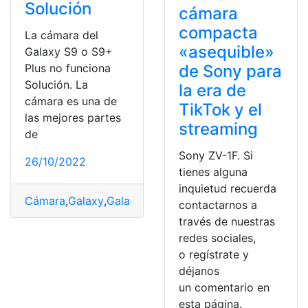
Solución
cámara
compacta
La cámara del
«asequible»
Galaxy S9 o S9+
Plus no funciona
de Sony para
Solución. La
la era de
cámara es una de
TikTok y el
las mejores partes
streaming
de
Sony ZV-1F. Si
26/10/2022
tienes alguna
inquietud recuerda
Cámara
,
Galaxy
,
Galaxy S9 o S9
,
Solución
,
útiles
contactarnos a
través de nuestras
redes sociales,
o regístrate y
déjanos
un comentario en
esta página.