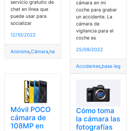
servicio gratuito de
cámara en mi
chat en línea que
coche para grabar
puede usar para
un accidente. La
socializar
cámara de
vigilancia para el
12/10/2022
coche es
25/09/2022
Anónima
,
Cámara
,
habilitar
,
Omegle
,
Personas
Accidentes
,
base legal
,
C
Móvil POCO
Cómo toma
cámara de
la cámara las
108MP en
fotografías