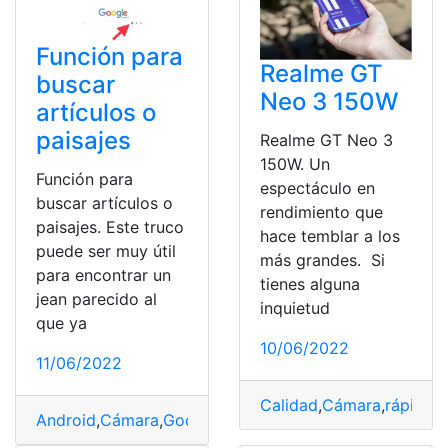
Función para
Realme GT
buscar
Neo 3 150W
artículos o
paisajes
Realme GT Neo 3
150W. Un
Función para
espectáculo en
buscar artículos o
rendimiento que
paisajes. Este truco
hace temblar a los
puede ser muy útil
más grandes. Si
para encontrar un
tienes alguna
jean parecido al
inquietud
que ya
10/06/2022
11/06/2022
Calidad
,
Cámara
,
rápida
,
s
Android
,
Cámara
,
Google
,
Google Lens
,
Iphone