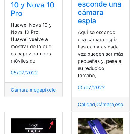
esconde una
10 y Nova 10
cámara
Pro
espía
Huawei Nova 10 y
Nova 10 Pro.
Aquí se esconde
Huawei vuelve a
una cámara espía.
mostrar de lo que
Las cámaras cada
es capaz con dos
vez pueden ser más
móviles de
pequeñas y, pese a
su reducido
05/07/2022
tamaño,
05/07/2022
Cámara
,
megapíxeles
,
Modelo
,
nanómetros
,
Tamaño
Calidad
,
Cámara
,
espía
,
lu