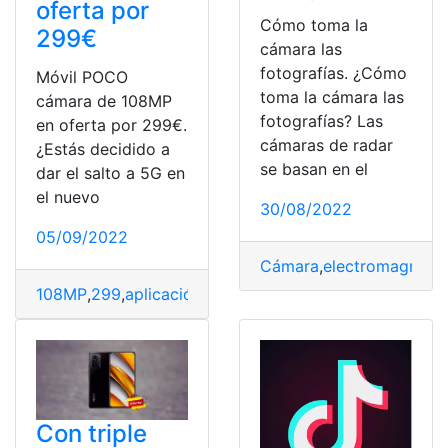
oferta por
Cómo toma la
299€
cámara las
fotografías. ¿Cómo
Móvil POCO
toma la cámara las
cámara de 108MP
fotografías? Las
en oferta por 299€.
cámaras de radar
¿Estás decidido a
se basan en el
dar el salto a 5G en
el nuevo
30/08/2022
05/09/2022
Cámara
,
electromagnétic
108MP
,
299
,
aplicación móvil
,
Cámara
,
Oferta
Con triple