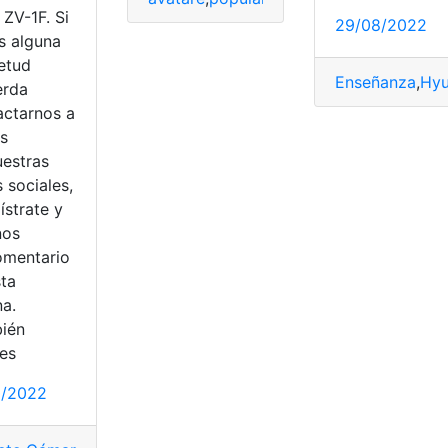
ZV-1F. Si
29/08/2022
s alguna
ietud
Enseñanza
,
Hyu
erda
actarnos a
és
uestras
 sociales,
ok
,
Videos
,
Web
os
,
Descargar
,
Monetización
,
Razones
,
shorts
,
TikTok
,
YouTube
ístrate y
nos
omentario
sta
na.
ién
es
0/2022