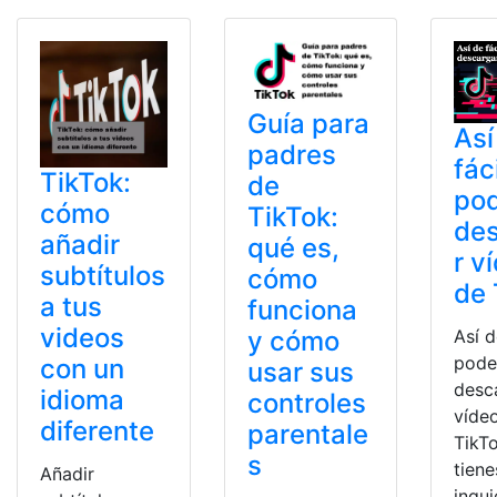
Guía para
Así
padres
fác
TikTok:
de
po
cómo
TikTok:
de
añadir
qué es,
r v
subtítulos
cómo
de 
a tus
funciona
videos
Así d
y cómo
pod
con un
usar sus
desc
idioma
controles
víde
diferente
parentale
TikTo
s
tiene
Añadir
inqu