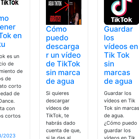
mo
ener
Cómo
Guardar
Tok en
puedo
los
ku
descarga
vídeos en
r un vídeo
Tik Tok
Tok es un
de TikTok
sin
cio de
sin marca
marcas
amiento de
os de
de agua
de agua
ato corto
Si quieres
Guardar los
iedad de
descargar
vídeos en Tik
Dance.
vídeos de
Tok sin marca
ta con
TikTok, te
de agua.
os cortos
habrás dado
¿Cómo puedo
cuenta de que,
guardar los
8/2023
si le das al
vídeos en Tik