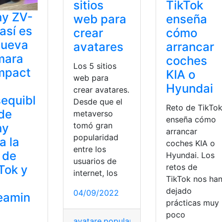
TikTok
sitios
ny ZV-
enseña
web para
 así es
cómo
crear
nueva
arrancar
avatares
mara
coches
Los 5 sitios
mpact
KIA o
web para
Hyundai
crear avatares.
equibl
Desde que el
Reto de TikTo
de
metaverso
enseña cómo
tomó gran
ny
arrancar
popularidad
a la
coches KIA o
entre los
 de
Hyundai. Los
usuarios de
retos de
Tok y
internet, los
TikTok nos ha
dejado
04/09/2022
eamin
prácticas muy
poco
avatare
,
popularidad
,
Sitios
,
TikTok
,
Usuar