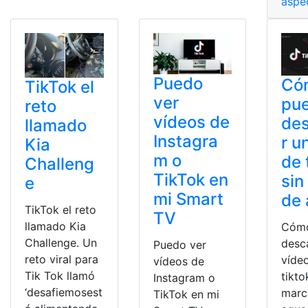
aspe
Puedo
Có
TikTok el
ver
pu
reto
vídeos de
de
llamado
Instagra
r u
Kia
m o
de 
Challeng
TikTok en
sin
e
mi Smart
de
TikTok el reto
TV
llamado Kia
Cóm
Challenge. Un
desc
Puedo ver
reto viral para
víde
vídeos de
Tik Tok llamó
tikto
Instagram o
‘desafiemosest
marc
TikTok en mi