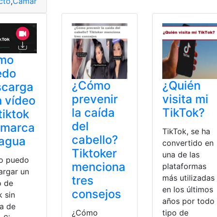
cto
,
Cámara
,
Juegos online
,
Sensor
,
Tamaño
,
TikTok
mo
edo
¿Cómo
¿Quién
scarga
prevenir
visita mi
n vídeo
la caída
TikTok?
tiktok
del
 marca
TikTok, se ha
cabello?
 agua
convertido en
Tiktoker
una de las
o puedo
menciona
plataformas
argar un
más utilizadas
tres
o de
en los últimos
consejos
k sin
años por todo
a de
¿Cómo
tipo de