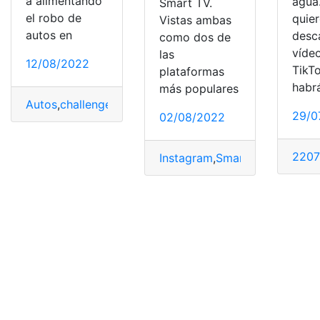
á alimentando
agua.
Smart TV.
el robo de
quie
Vistas ambas
autos en
desc
como dos de
víde
las
12/08/2022
TikTo
plataformas
habr
más populares
Autos
,
challenge
,
KIA
,
robo
,
TikTok
29/0
02/08/2022
220
Instagram
,
Smart TV
,
TikTok
,
tv