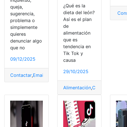
¿Qué es la
queja,
dieta del león?
Cons
sugerencia,
Así es el plan
problema o
de
simplemente
alimentación
quieres
que es
denunciar algo
tendencia en
que no
Tik Tok y
09/12/2025
causa
29/10/2025
Contactar
,
Email
,
formas
,
Teléfono
,
TikTok
Alimentación
,
Comida
,
Dieta
,
di