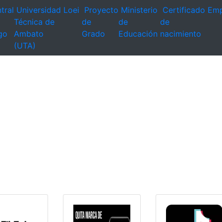
tral
Universidad
Loei
Proyecto
Ministerio
Certificado
Emp
Técnica de
de
de
de
go
Ambato
Grado
Educación
nacimiento
(UTA)