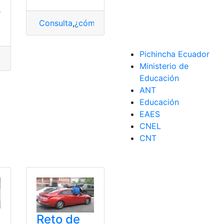
s
Consulta
,
¿cómo lo hago?
,
Descargar un vídeo de 
Pichincha Ecuador
?
,
Descargar un vídeo de tiktok
,
Tik Tok
,
TikTok
,
vídeo de tik
Ministerio de
ikTok
,
Vídeos
Educación
ANT
Educación
EAES
CNEL
CNT
Reto de