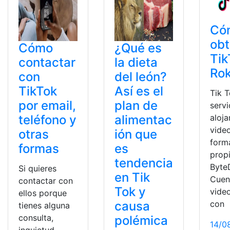
Có
obt
Cómo
¿Qué es
Tik
contactar
la dieta
Ro
con
del león?
TikTok
Así es el
Tik 
por email,
plan de
servi
teléfono y
alimentac
aloj
vide
otras
ión que
form
formas
es
prop
tendencia
Byte
Si quieres
en Tik
Cuen
contactar con
Tok y
vide
ellos porque
causa
con
tienes alguna
consulta,
polémica
14/0
inquietud,