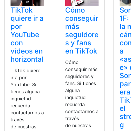
TikTok
Cómo
So
quiere ir a
conseguir
1F:
por
más
la 
YouTube
seguidore
cá
con
s y fans
co
vídeos en
en TikTok
a
horizontal
«as
Cómo
e» 
conseguir más
TikTok quiere
So
seguidores y
ir a por
par
fans. Si tienes
YouTube. Si
alguna
era
tienes alguna
inquietud
inquietud
Tik
recuerda
recuerda
el
contactarnos a
contactarnos a
str
través
través
g
de nuestras
de nuestras