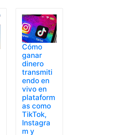
Cómo
ganar
dinero
transmiti
endo en
vivo en
plataform
as como
TikTok,
Instagra
m y