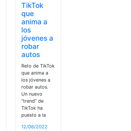
TikTok
que
anima a
los
jóvenes a
robar
autos
k
Reto de TikTok
que anima a
los jóvenes a
robar autos.
Un nuevo
“trend” de
n
TikTok ha
puesto a la
12/08/2022
io