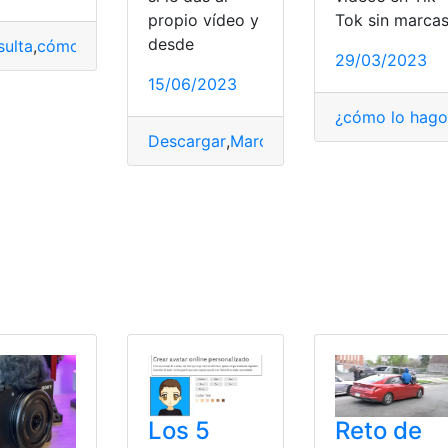
propio vídeo y
Tok sin marca
desde
ulta
,
cómo obtener
,
Obtener
,
Roku
,
TikTok
29/03/2023
15/06/2023
¿cómo lo hago
Descargar
,
Marca de agua
,
Ordenador
,
T
etas
,
TikTok
Reto de
Los 5