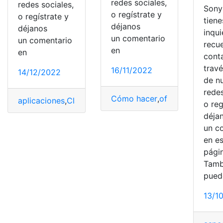
redes sociales,
redes sociales,
Sony 
o regístrate y
o regístrate y
tiene
déjanos
déjanos
inqu
un comentario
un comentario
recu
en
en
cont
trav
16/11/2022
14/12/2022
de n
redes
Cómo hacer
,
oficial
,
subir
,
TikT
aplicaciones
,
Claves
,
Consecuencias
,
creadores favorit
o reg
déja
un c
en e
pági
Tamb
pued
13/1