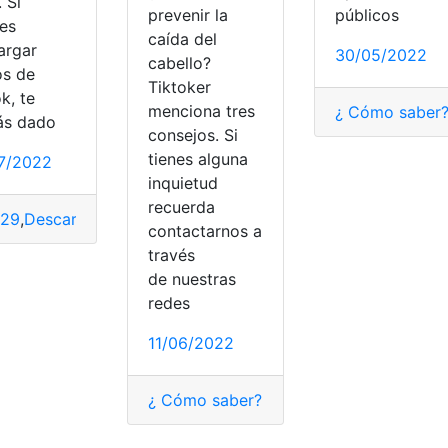
 Si
prevenir la
públicos
res
caída del
argar
30/05/2022
cabello?
os de
Tiktoker
k, te
menciona tres
¿ Cómo saber
ás dado
consejos. Si
tienes alguna
7/2022
inquietud
recuerda
729
,
Descargar
,
enlace
,
marca
,
TikTok
,
video
,
Vídeos
contactarnos a
través
de nuestras
redes
11/06/2022
¿ Cómo saber?
,
¿cómo lo hago?
,
¿Qué e