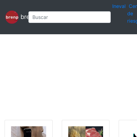
Ineval
Cen
de
brenp
ries