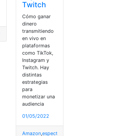
Twitch
Cómo ganar
dinero
transmitiendo
?
,
¿Quién es?
,
Consultas
,
Redes sociales
,
TikTok
,
visualización
en vivo en
plataformas
como TikTok,
Instagram y
Twitch. Hay
distintas
estrategias
para
monetizar una
audiencia
01/05/2022
s?
,
Caída
,
Consejos
,
Consultas
,
TikTok
,
trucos
Amazon
,
espectadores
,
Productos
,
TikTok
,
Twitch