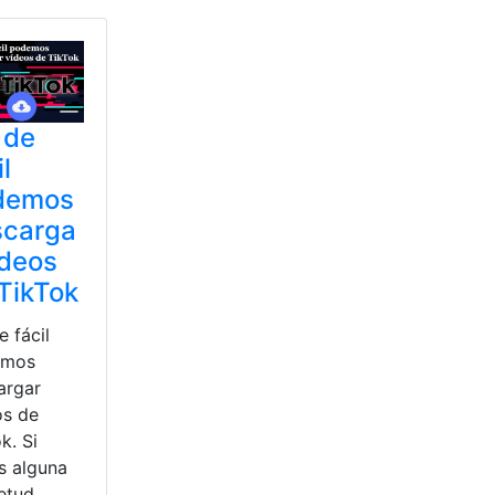
 de
il
demos
scarga
ídeos
TikTok
e fácil
emos
argar
os de
k. Si
s alguna
ietud