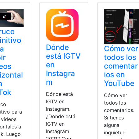
truco
initivo
Dónde
Cómo ver
ra
está IGTV
todos los
ir
en
comentar
eos
Instagra
ios en
izontal
m
YouTube
a
Tok
Dónde está
Cómo ver
IGTV en
todos los
uco
Instagram.
comentarios.
itivo para
¿Dónde está
Si tienes
 videos
IGTV en
alguna
ontales a
Instagram
inquietud
ok. Luego
2021? Con