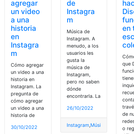
agregar
de
hac
un video
Instagra
Dis
a una
m
fun
historia
en 
Música de
en
esc
Instagram. A
Instagra
col
menudo, a los
m
usuarios les
Cómo
gusta la
que 
Cómo agregar
música de
funci
un video a una
Instagram,
tiene
historia en
pero no saben
inqu
Instagram. La
dónde
recu
pregunta de
encontrarla. La
cont
cómo agregar
trav
un video a una
26/10/2022
de n
historia de
redes
Instagram
,
Música
,
Pistas
,
Publi
30/10/2022
o reg