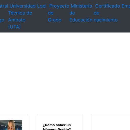
tral
Universidad
Loei
Proyecto
Ministerio
Certificado
Emp
Técnica de
de
de
de
go
Ambato
Grado
Educación
nacimiento
(UTA)