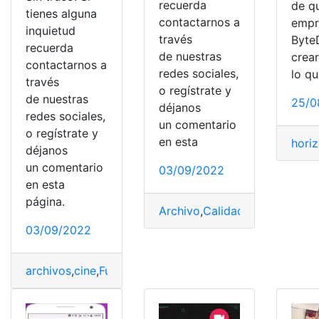
recuerda
de q
tienes alguna
contactarnos a
empr
inquietud
través
Byte
recuerda
de nuestras
crea
contactarnos a
redes sociales,
lo q
través
o regístrate y
de nuestras
25/0
déjanos
redes sociales,
un comentario
o regístrate y
en esta
hori
déjanos
un comentario
03/09/2022
en esta
página.
Archivo
,
Calidad
,
comprimir
,
Ta
03/09/2022
archivos
,
cine
,
Funcionan
,
Online
,
Peliculas
,
Streaming
,
vid