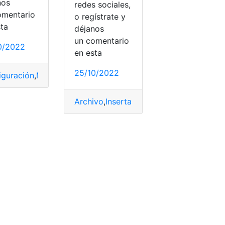
nos
redes sociales,
omentario
o regístrate y
sta
déjanos
un comentario
0/2022
en esta
25/10/2022
iguración
,
Micrófono
,
panel
,
Soporte
,
Teclados
,
video
Archivo
,
Insertar
,
Power Point
,
presentac