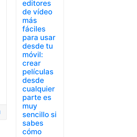
editores
de vídeo
más
fáciles
para usar
desde tu
móvil:
crear
películas
desde
cualquier
parte es
muy
bido
,
escribir
,
video
,
YouTube
sencillo si
sabes
cómo