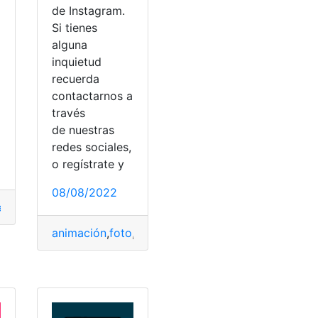
de Instagram.
a
Si tienes
alguna
inquietud
recuerda
contactarnos a
través
o
de nuestras
redes sociales,
o regístrate y
08/08/2022
tema
,
Telefonos
,
video
,
YouTube
animación
,
foto
,
Historia
,
Instagram
,
video