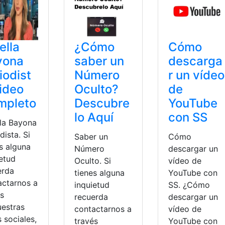
ella
¿Cómo
Cómo
yona
saber un
descarga
iodist
Número
r un vídeo
ideo
Oculto?
de
mpleto
Descubre
YouTube
lo Aquí
con SS
lla Bayona
dista. Si
Saber un
Cómo
s alguna
Número
descargar un
ietud
Oculto. Si
vídeo de
erda
tienes alguna
YouTube con
actarnos a
inquietud
SS. ¿Cómo
és
recuerda
descargar un
uestras
contactarnos a
vídeo de
 sociales,
través
YouTube con