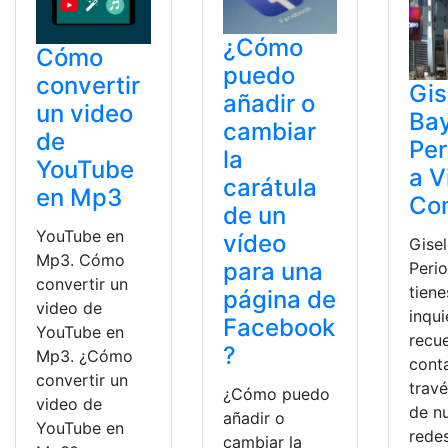
¿Cómo
Cómo
puedo
convertir
Gis
añadir o
un video
Ba
cambiar
de
Per
la
YouTube
a V
carátula
en Mp3
Co
de un
YouTube en
vídeo
Gise
Mp3. Cómo
para una
Perio
convertir un
tiene
página de
video de
inqu
Facebook
YouTube en
recu
?
Mp3. ¿Cómo
cont
convertir un
trav
¿Cómo puedo
video de
de n
añadir o
YouTube en
redes
cambiar la