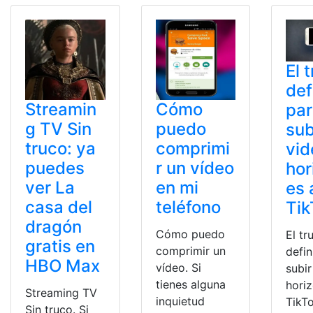
El 
def
Streamin
Cómo
pa
g TV Sin
puedo
sub
truco: ya
comprimi
vid
puedes
r un vídeo
hor
ver La
en mi
es 
casa del
teléfono
Tik
dragón
Cómo puedo
El tr
gratis en
comprimir un
defin
HBO Max
vídeo. Si
subir
tienes alguna
horiz
Streaming TV
inquietud
TikT
Sin truco. Si