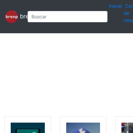
Ineval
Cen
de
brenp
ries