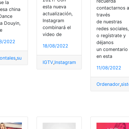
recuerda
ue la
esta nueva
contactarnos 
esa china
actualización,
través
Dance
Instagram
de nuestras
ra Douyin,
combinará el
redes sociales,
ue
video de
o regístrate y
8/2022
déjanos
18/08/2022
un comentari
en esta
zontales
,
subir
,
truco
,
video
IGTV
,
Instagram
,
Llamadas
,
Perfiles
,
video
11/08/2022
Ordenador
,
sis
maño
,
video
eo