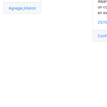
déja
un c
Agregar
,
Historia
,
Instagram
,
Popular
,
video
en e
25/1
Conf