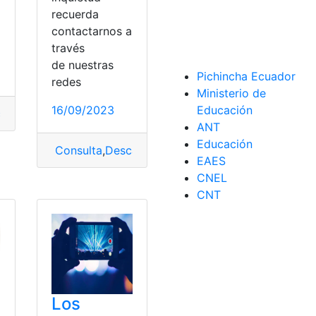
recuerda
contactarnos a
través
de nuestras
Pichincha Ecuador
redes
Ministerio de
16/09/2023
Educación
argar
,
Descargar videos
,
video
,
YouTube
ANT
Educación
Consulta
,
Descargar
,
Descargar videos
,
video
,
You
EAES
CNEL
úmero
,
números
,
Oculto
,
Teléfono
,
Teléfonos
,
video
CNT
Los