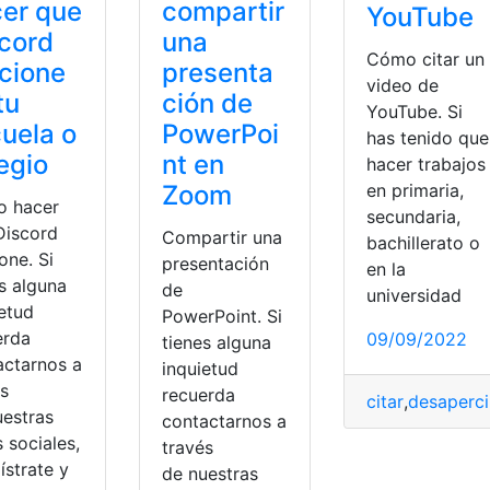
er que
compartir
YouTube
cord
una
Cómo citar un
cione
presenta
video de
tu
ción de
YouTube. Si
uela o
PowerPoi
has tenido que
egio
nt en
hacer trabajos
en primaria,
Zoom
 hacer
secundaria,
Discord
Compartir una
bachillerato o
one. Si
presentación
en la
s alguna
de
universidad
ietud
PowerPoint. Si
erda
09/09/2022
tienes alguna
actarnos a
inquietud
és
recuerda
citar
,
desaperci
uestras
contactarnos a
 sociales,
través
cidad
,
video
ístrate y
de nuestras