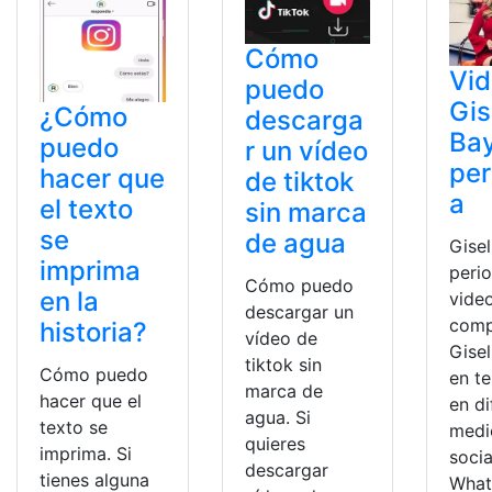
Cómo
Vi
puedo
Gis
¿Cómo
descarga
Ba
puedo
r un vídeo
per
hacer que
de tiktok
a
el texto
sin marca
se
de agua
Gise
imprima
perio
Cómo puedo
en la
vide
descargar un
comp
historia?
vídeo de
Gise
tiktok sin
Cómo puedo
en t
marca de
hacer que el
en di
agua. Si
texto se
medi
quieres
imprima. Si
soci
descargar
tienes alguna
What