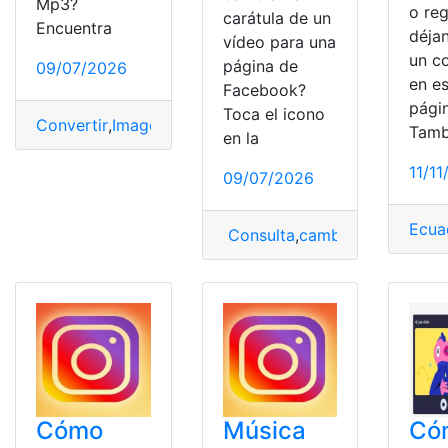
Mp3?
o reg
carátula de un
Encuentra
déja
vídeo para una
un c
página de
09/07/2026
en e
Facebook?
pági
Toca el icono
Convertir
,
Imagen
,
MP3
,
video
,
YouTube
Tamb
en la
11/1
09/07/2026
Ecua
Consulta
,
cambiar
,
Carátulas
,
Cómo
Música
Có