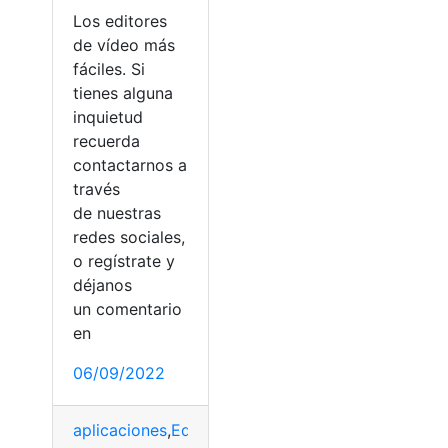
Los editores
de vídeo más
fáciles. Si
tienes alguna
inquietud
recuerda
contactarnos a
través
ión
,
video
de nuestras
redes sociales,
o regístrate y
déjanos
un comentario
en
06/09/2022
aplicaciones
,
Editar
,
Editores
,
Gratis
,
KineMaster
,
Mó