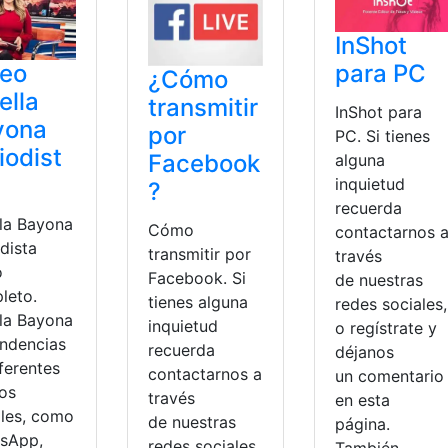
InShot
deo
para PC
¿Cómo
ella
transmitir
InShot para
yona
por
PC. Si tienes
iodist
Facebook
alguna
inquietud
?
recuerda
lla Bayona
Cómo
contactarnos 
dista
transmitir por
través
o
Facebook. Si
de nuestras
leto.
tienes alguna
redes sociales,
lla Bayona
inquietud
o regístrate y
endencias
recuerda
déjanos
ferentes
contactarnos a
un comentari
os
través
en esta
ales, como
de nuestras
página.
sApp,
redes sociales,