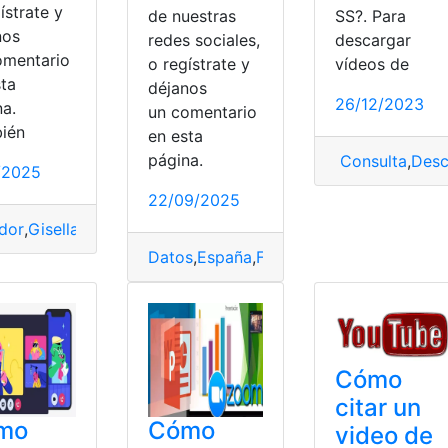
ístrate y
de nuestras
SS?. Para
nos
redes sociales,
descargar
omentario
o regístrate y
vídeos de
sta
déjanos
26/12/2023
na.
un comentario
ién
en esta
página.
Consulta
,
Desc
1/2025
22/09/2025
dor
,
Gisella Bayona
,
Información
,
periodista
,
video
video
Datos
,
España
,
Fraude
,
Llamadas
,
Móvil
,
n
Cómo
citar un
mo
Cómo
video de