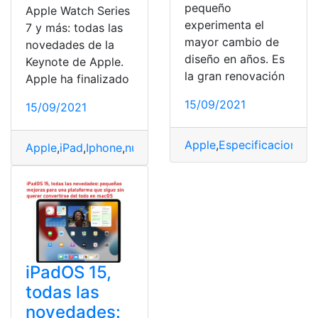
pequeño
Apple Watch Series
experimenta el
7 y más: todas las
mayor cambio de
novedades de la
diseño en años. Es
Keynote de Apple.
la gran renovación
Apple ha finalizado
15/09/2021
15/09/2021
Apple
,
Especificaciones
,
F
Apple
,
iPad
,
Iphone
,
nuevo
,
Tecnología
iPadOS 15,
todas las
novedades: