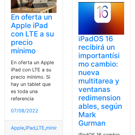
En oferta un
Apple iPad
con LTE a su
iPadOS 16
precio
recibirá un
mínimo
importantísi
En oferta un Apple
mo cambio:
iPad con LTE a su
nueva
precio mínimo. Si
multitarea y
hay un tablet que
ventanas
es toda una
redimension
referencia
ables, según
07/08/2022
Mark
Gurman
Apple
,
iPad
,
LTE
,
mínimo
,
Oferta
iPadOS 16 cambio