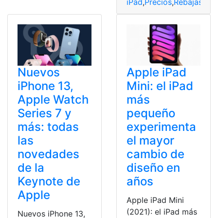
iPad
,
Precios
,
Rebajas
,
Tec
Nuevos
Apple iPad
iPhone 13,
Mini: el iPad
Apple Watch
más
Series 7 y
pequeño
más: todas
experimenta
las
el mayor
novedades
cambio de
de la
diseño en
Keynote de
años
Apple
Apple iPad Mini
(2021): el iPad más
Nuevos iPhone 13,