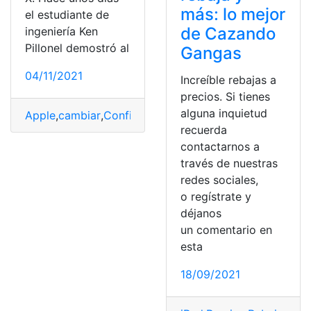
más: lo mejor
el estudiante de
de Cazando
ingeniería Ken
Pillonel demostró al
Gangas
04/11/2021
Increíble rebajas a
precios. Si tienes
alguna inquietud
Apple
,
cambiar
,
Configuración
,
Electrónicas
,
iPad
,
Iphone
recuerda
contactarnos a
través de nuestras
redes sociales,
o regístrate y
déjanos
un comentario en
esta
18/09/2021