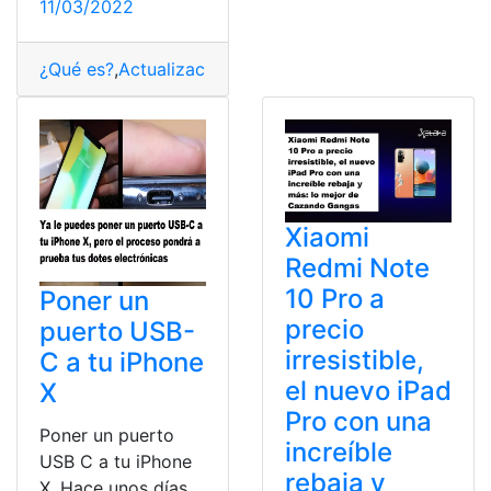
11/03/2022
¿Qué es?
,
Actualización
,
Apple
,
Consultas
,
iPad
,
Iphone
,
S
Xiaomi
Redmi Note
10 Pro a
Poner un
precio
puerto USB-
irresistible,
C a tu iPhone
el nuevo iPad
X
Pro con una
Poner un puerto
increíble
USB C a tu iPhone
rebaja y
X. Hace unos días