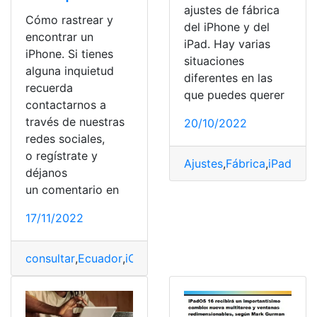
ajustes de fábrica
Cómo rastrear y
del iPhone y del
encontrar un
iPad. Hay varias
iPhone. Si tienes
situaciones
alguna inquietud
diferentes en las
recuerda
que puedes querer
contactarnos a
través de nuestras
20/10/2022
redes sociales,
o regístrate y
Ajustes
,
Fábrica
,
iPad
,
Iph
déjanos
un comentario en
17/11/2022
consultar
,
Ecuador
,
iCloud
,
iPad
,
Iphone
,
perdido
,
Rastreo