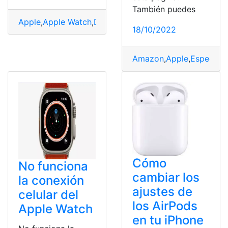
También puedes
Apple
,
Apple Watch
,
Deportista
,
dispositivo
,
generación
18/10/2022
Amazon
,
Apple
,
Especific
Cómo
No funciona
cambiar los
la conexión
ajustes de
celular del
los AirPods
Apple Watch
en tu iPhone