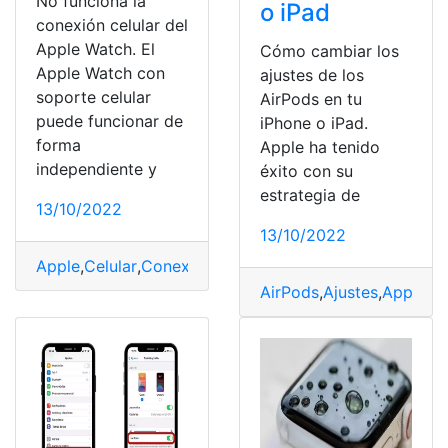
No funciona la
o iPad
conexión celular del
Apple Watch. El
Cómo cambiar los
Apple Watch con
ajustes de los
soporte celular
AirPods en tu
puede funcionar de
iPhone o iPad.
forma
Apple ha tenido
independiente y
éxito con su
estrategia de
13/10/2022
13/10/2022
Apple
,
Celular
,
Conexión
,
funciona
,
Watch
AirPods
,
Ajustes
,
Apple
,
Ip