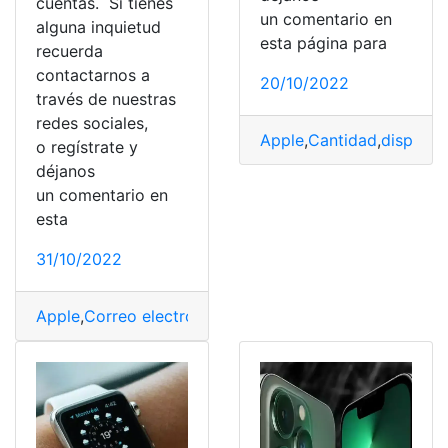
cuentas. Si tienes
un comentario en
alguna inquietud
esta página para
recuerda
contactarnos a
20/10/2022
través de nuestras
redes sociales,
Apple
,
Cantidad
,
disposit
o regístrate y
déjanos
un comentario en
esta
31/10/2022
Apple
,
Correo electrónico
,
cuenta
,
Gmail
,
Google
,
Inicio 