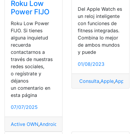
Roku Low
Del Apple Watch es
Power FIJO
un reloj inteligente
Roku Low Power
con funciones de
FIJO. Si tienes
fitness integradas.
alguna inquietud
Combina lo mejor
recuerda
de ambos mundos
contactarnos a
y puede
través de nuestras
01/08/2023
redes sociales,
o regístrate y
déjanos
Consulta
,
Apple
,
Apple W
un comentario en
esta página
07/07/2025
Active OWN
,
Android
,
Apple
,
Dispositivos
,
Roku
,
tv