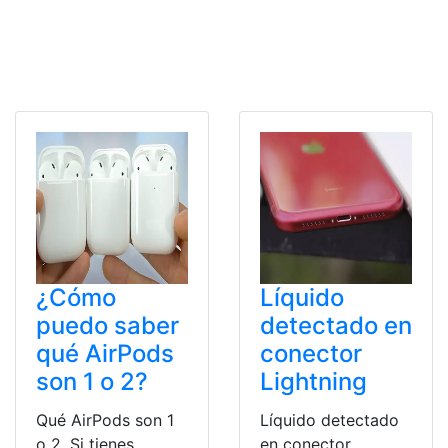
¿Cómo
Líquido
puedo saber
detectado en
qué AirPods
conector
son 1 o 2?
Lightning
Qué AirPods son 1
Líquido detectado
o 2. Si tienes
en conector