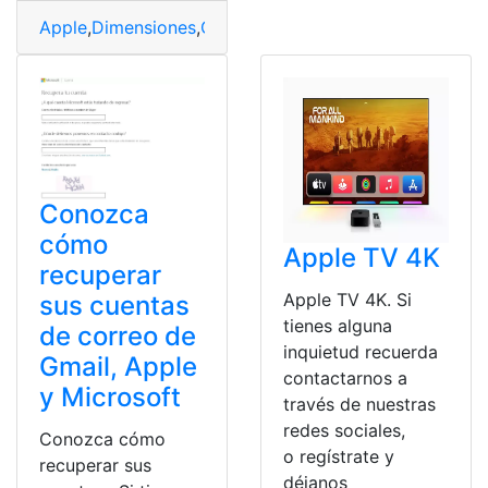
Apple
,
Dimensiones
,
Google
,
Google Pixel
,
Pixel
,
Reloj
,
ult
Conozca
cómo
Apple TV 4K
recuperar
Apple TV 4K. Si
sus cuentas
tienes alguna
de correo de
inquietud recuerda
Gmail, Apple
contactarnos a
y Microsoft
través de nuestras
redes sociales,
Conozca cómo
o regístrate y
recuperar sus
déjanos