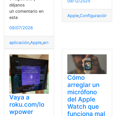
09/12/2025
déjanos
un comentario en
Apple
,
Configuración
,
cue
esta
09/07/2026
aplicación
,
Apple
,
arreglar
,
CBS
,
dispositivo
,
servicio
,
Serv
Cómo
arreglar un
micrófono
Vaya a
del Apple
roku.com/lo
Watch que
wpower
funciona mal