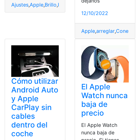
déjanos
Ajustes
,
Apple
,
Brillo
,
Iphone
,
Pantalla
,
tono
,
True
12/10/2022
Apple
,
arreglar
,
Conexión
,
Cómo utilizar
El Apple
Android Auto
Watch nunca
y Apple
baja de
CarPlay sin
precio
cables
dentro del
El Apple Watch
coche
nunca baja de