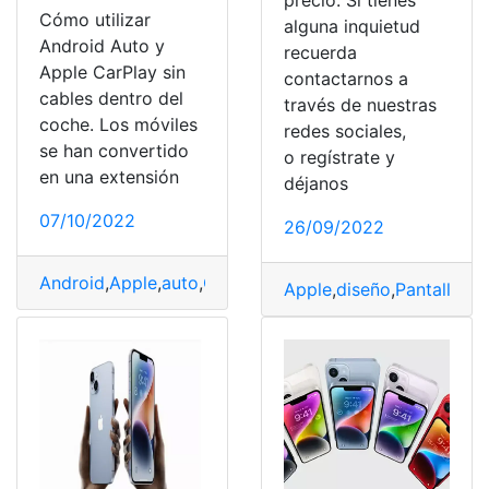
precio. Si tienes
Cómo utilizar
alguna inquietud
Android Auto y
recuerda
Apple CarPlay sin
contactarnos a
cables dentro del
través de nuestras
coche. Los móviles
redes sociales,
se han convertido
o regístrate y
en una extensión
déjanos
07/10/2022
26/09/2022
Android
,
Apple
,
auto
,
OTTOCast
,
reutilizar
Apple
,
diseño
,
Pantalla
,
Re