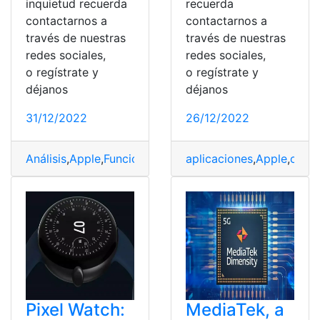
inquietud recuerda
recuerda
contactarnos a
contactarnos a
través de nuestras
través de nuestras
redes sociales,
redes sociales,
o regístrate y
o regístrate y
déjanos
déjanos
31/12/2022
26/12/2022
Análisis
,
Apple
,
Funciones
,
Ordenador
aplicaciones
,
Potencia
,
Apple
,
clien
Pixel Watch:
MediaTek, a