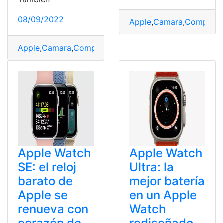
08/09/2022
Apple
,
Camara
,
Comparat
Apple
,
Camara
,
Comparativas
,
Iphone
,
rendimiento
Apple Watch
Apple Watch
SE: el reloj
Ultra: la
barato de
mejor batería
Apple se
en un Apple
renueva con
Watch
corazón de
rediseñado