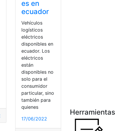
es en
ecuador
Vehículos
logísticos
eléctricos
disponibles en
ecuador. Los
eléctricos
están
disponibles no
solo para el
consumidor
particular, sino
también para
quienes
Herramientas
oteca
os eléctricos
,
Carga
,
sistema
,
Vehículo
17/06/2022