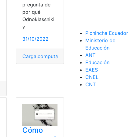
pregunta de
a
por qué
Odnoklassniki
y
Pichincha Ecuador
31/10/2022
Ministerio de
Educación
o
ANT
Carga
,
computadora
,
Odnoklassniki
,
Sitios
,
Teléfon
Educación
ncionamiento
,
Limpieza
,
posibilidad
,
Segmentos
EAES
CNEL
CNT
otas
,
Precios
,
Puntos
,
solucionarse
,
versiones
léctrico
,
Costo
,
Errores
,
Notas
,
Precios
,
Puntos
,
versiones
iones
Cómo