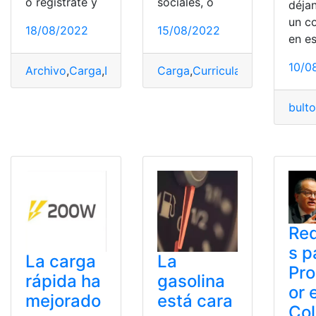
o regístrate y
sociales, o
déja
un c
18/08/2022
15/08/2022
en e
10/0
Archivo
,
Carga
,
Descargar
Carga
,
Imagen
,
Curricular
,
Texto
,
horario
,
Malla
bult
Req
s p
La carga
La
Pr
rápida ha
gasolina
or 
mejorado
está cara
Co