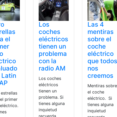
ro
Los
Las 4
rellas
coches
mentiras
a el
eléctricos
sobre el
mer
tienen un
coche
o
problema
eléctrico
ctrico
con la
que todo
aluado
radio AM
nos
 Latin
creemos
Los coches
AP
eléctricos
Mentiras sobre
tienen un
el coche
estrellas
problema. Si
eléctrico. Si
el primer
tienes alguna
tienes alguna
eléctrico.
inquietud
inquietud
enes
recuerda
recuerda