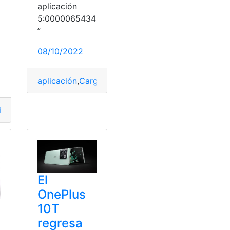
aplicación
5:0000065434
”
o
08/10/2022
aplicación
,
Carga
,
Error
,
Reparar
,
Steam
dad Penitenciaria
,
Batería
,
Carga
,
dispositivo
,
memorias
,
Segu
cia
El
OnePlus
10T
regresa