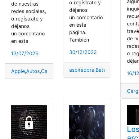
algu
o regístrate y
de nuestras
inqu
déjanos
redes sociales,
recu
un comentario
o regístrate y
cont
en esta
déjanos
trav
página.
un comentario
de n
También
en esta
redes
30/12/2022
13/07/2026
o reg
déja
aspiradora
,
Batería
,
Calidad
,
Ca
Apple
,
Autos
,
Carga
,
Desenchufar
,
electrica
,
Iphone
,
líqui
16/1
Carg
Lo
arc