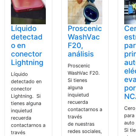
Líquido
Proscenic
Ce
detectad
WashVac
est
o en
F20,
par
conector
análisis
pri
Lightning
aut
Proscenic
elé
WashVac F20.
Líquido
ev
Si tienes
detectado en
por
alguna
conector
inquietud
NC
Lightning. Si
recuerda
tienes alguna
Cero 
contactarnos a
inquietud
para 
través
recuerda
auto 
de nuestras
contactarnos a
Si ti
redes sociales,
través