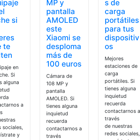
ipaje
MP y
s de
el
pantalla
carga
he si
AMOLED
portátiles
este
para tus
eres
Xiaomi se
dispositiv
 te
desploma
os
lten
más de
Mejores
100 euros
estaciones de
paje en
carga
che. Si
Cámara de
portátiles. Si
s alguna
108 MP y
tienes alguna
ietud
pantalla
inquietud
erda
AMOLED. Si
recuerda
actarnos a
tienes alguna
contactarnos 
és
inquietud
través
uestras
recuerda
de nuestras
 sociales,
contactarnos a
redes sociales,
ístrate y
través