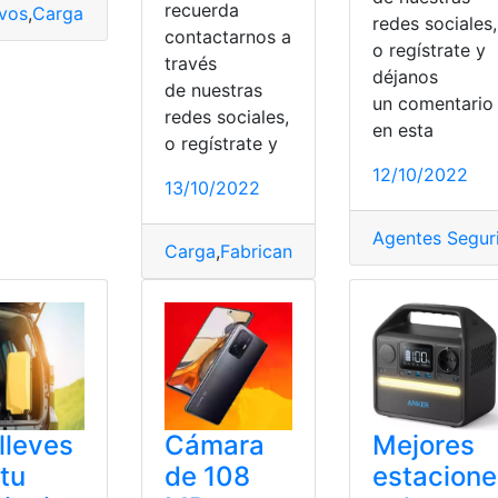
recuerda
ivos
,
Carga
,
iCloud
,
Iphone
,
resolver
redes sociales,
contactarnos a
o regístrate y
través
déjanos
de nuestras
un comentari
redes sociales,
en esta
o regístrate y
s
,
Usuarios
,
Ventas
,
versiones
12/10/2022
13/10/2022
Agentes Seguri
idores
,
webs
Carga
,
Fabricantes
,
Mercado
,
Móvil
,
Poten
lleves
Cámara
Mejores
 tu
de 108
estacione