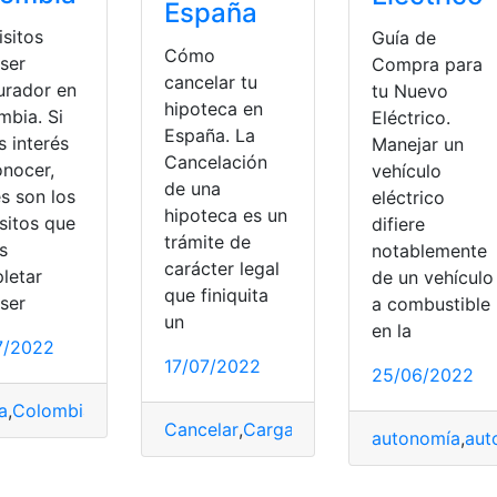
España
isitos
Guía de
Cómo
 ser
Compra para
cancelar tu
urador en
tu Nuevo
hipoteca en
mbia. Si
Eléctrico.
España. La
s interés
Manejar un
Cancelación
onocer,
vehículo
de una
s son los
eléctrico
hipoteca es un
sitos que
difiere
trámite de
s
notablemente
carácter legal
letar
de un vehículo
que finiquita
 ser
a combustible
un
en la
7/2022
17/07/2022
25/06/2022
a
,
Colombia
,
Nominación
,
procurador
,
Requisitos
Cancelar
,
Carga
,
documento
,
España
,
hip
autonomía
,
aut