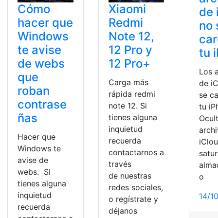
Cómo
Xiaomi
de 
hacer que
Redmi
no 
Windows
Note 12,
car
te avise
12 Pro y
tu 
de webs
12 Pro+
Los 
que
Carga más
de i
roban
rápida redmi
se c
contrase
note 12. Si
tu iP
ñas
tienes alguna
Ocult
inquietud
arch
Hacer que
recuerda
iClo
Windows te
contactarnos a
satur
avise de
través
alma
webs. Si
de nuestras
o
tienes alguna
redes sociales,
inquietud
14/1
o regístrate y
recuerda
déjanos