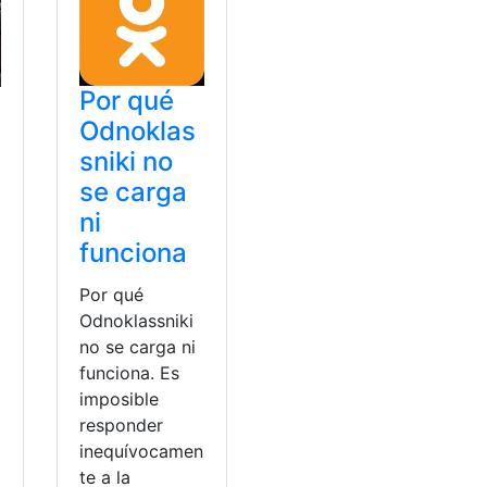
Por qué
Odnoklas
sniki no
se carga
ni
funciona
s
Por qué
Odnoklassniki
no se carga ni
funciona. Es
imposible
responder
inequívocamen
te a la