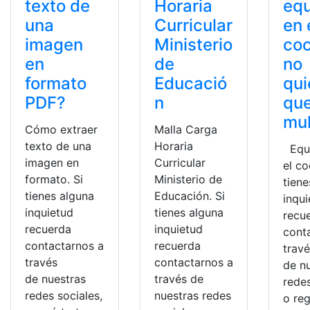
texto de
Horaria
equ
una
Curricular
en 
imagen
Ministerio
coc
en
de
no
formato
Educació
qui
PDF?
n
que
mu
Cómo extraer
Malla Carga
texto de una
Horaria
Equi
imagen en
Curricular
el co
formato. Si
Ministerio de
tiene
tienes alguna
Educación. Si
inqu
inquietud
tienes alguna
recu
recuerda
inquietud
cont
contactarnos a
recuerda
trav
través
contactarnos a
de n
de nuestras
través de
redes
redes sociales,
nuestras redes
o reg