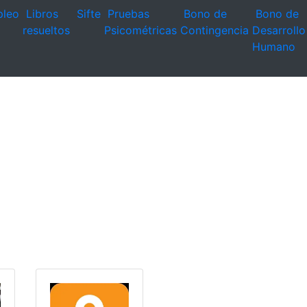
leo
Libros
Sifte
Pruebas
Bono de
Bono de
resueltos
Psicométricas
Contingencia
Desarrollo
Humano