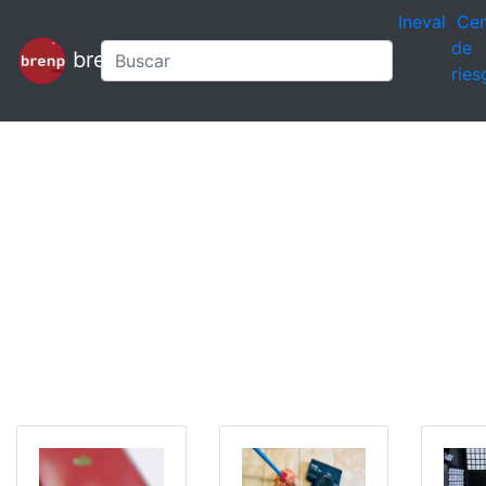
Ineval
Cen
de
brenp
ries