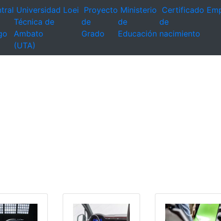
tral
Universidad
Loei
Proyecto
Ministerio
Certificado
Emp
Técnica de
de
de
de
go
Ambato
Grado
Educación
nacimiento
(UTA)