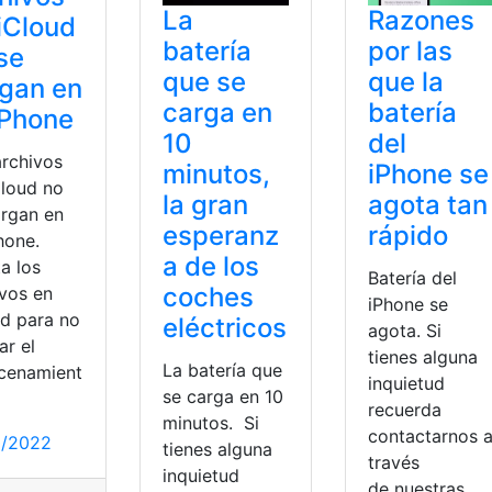
La
Razones
iCloud
batería
por las
se
que se
que la
gan en
carga en
batería
iPhone
10
del
archivos
minutos,
iPhone se
Cloud no
la gran
agota tan
argan en
esperanz
rápido
hone.
a de los
a los
Batería del
coches
ivos en
iPhone se
ud para no
eléctricos
agota. Si
ar el
tienes alguna
La batería que
cenamient
inquietud
se carga en 10
recuerda
minutos. Si
contactarnos 
0/2022
tienes alguna
través
inquietud
de nuestras