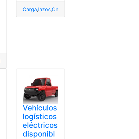
Carga
,
lazos
,
OnePlus
,
rápida
,
viejos
o
nsportar
ivos
,
estación
,
Motor
,
Potencia
Vehículos
logísticos
eléctricos
disponibl