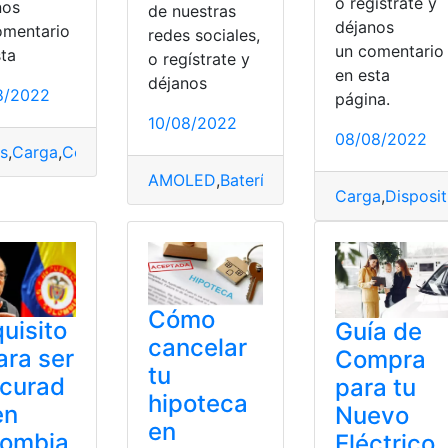
o regístrate y
nos
de nuestras
déjanos
omentario
redes sociales,
un comentari
sta
o regístrate y
en esta
déjanos
8/2022
página.
 Curricular
,
Ministerio de Educación
10/08/2022
08/08/2022
os
,
Carga
,
Coches
,
equipaje
,
estabilidad
,
movilidad
,
Paquete
,
Tra
AMOLED
,
Batería
,
Carga
Carga
,
Disposit
Cómo
uisito
Guía de
cancelar
ara ser
Compra
tu
ocurad
para tu
hipoteca
en
Nuevo
en
lombia
Eléctrico