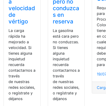
a
pero no
velocidad
conduzca
Requ
para
de
s en
Proc
vértigo
reserva
Colo
La carga
La gasolina
tiene
rápida ha
está cara pero
en c
mejorado a
no conduzcas.
cuale
velocidad. Si
Si tienes
requi
tienes alguna
alguna
debe
inquietud
inquietud
comp
recuerda
recuerda
para
contactarnos a
contactarnos a
19/0
través
través
de nuestras
de nuestras
redes sociales,
redes sociales,
Carg
o regístrate y
o regístrate y
déjanos
déjanos