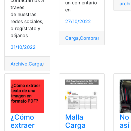
contactarnos a
un comentario
arch
través
en
de nuestras
redes sociales,
27/10/2022
o regístrate y
déjanos
Carga
,
Comprar
,
Redmi
,
Regalo
31/10/2022
Archivo
,
Carga
,
Claves
,
Descarga
,
Ordenador
,
Robar
,
Serv
¿Cómo
Malla
No 
extraer
Carga
así