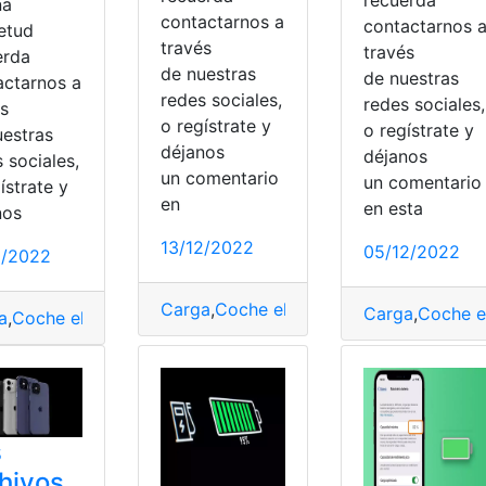
na
contactarnos a
contactarnos 
ietud
través
través
erda
de nuestras
de nuestras
actarnos a
redes sociales,
redes sociales,
és
o regístrate y
o regístrate y
uestras
déjanos
déjanos
 sociales,
un comentario
un comentari
ístrate y
en
en esta
nos
rga
,
Depósitos
,
diseño
,
dispositivo
,
Ficha técnica
,
fregador
,
Fu
13/12/2022
do
,
Puerto
05/12/2022
2/2022
Carga
,
Coche eléctrico
,
Costo
,
Errores
,
N
Carga
,
Coche e
a
,
Coche eléctrico
,
Costo
,
Errores
,
Notas
,
Precios
,
Puntos
,
vers
s
hivos