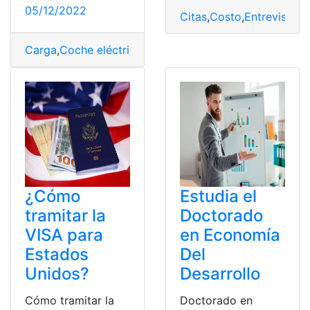
05/12/2022
Citas
,
Costo
,
Entrevista
,
f
Carga
,
Coche eléctrico
,
Costo
,
Errores
,
Notas
,
Precios
,
Pu
¿Cómo
Estudia el
tramitar la
Doctorado
VISA para
en Economía
Estados
Del
Unidos?
Desarrollo
Cómo tramitar la
Doctorado en