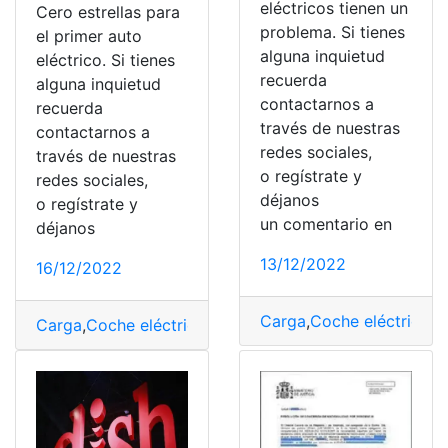
eléctricos tienen un
Cero estrellas para
problema. Si tienes
el primer auto
alguna inquietud
eléctrico. Si tienes
recuerda
alguna inquietud
contactarnos a
recuerda
través de nuestras
contactarnos a
redes sociales,
través de nuestras
o regístrate y
redes sociales,
déjanos
o regístrate y
un comentario en
déjanos
13/12/2022
16/12/2022
Carga
,
Coche eléctrico
,
C
Carga
,
Coche eléctrico
,
Costo
,
Errores
,
Notas
,
Precios
,
Pu