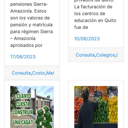
pensiones Sierra-
La facturación de
Amazonía. Estos
los centros de
son los valores de
educación en Quito
pensión y matrícula
fue de
para régimen Sierra
– Amazonía
10/06/2023
aprobados por
Consulta
,
Colegios
,
Coleg
17/08/2023
Consulta
,
Costo
,
Matrículas
,
Pensiones
,
Sierra
,
Sierra - 