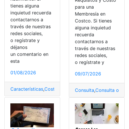
Requisitos y Costo
tienes alguna
para una
inquietud recuerda
Membresía en
contactarnos a
Costco. Si tienes
través de nuestras
alguna inquietud
redes sociales,
recuerda
o regístrate y
contactarnos a
déjanos
través de nuestras
un comentario en
redes sociales,
esta
o regístrate y
01/08/2026
09/07/2026
Características
,
Costo
,
Internet
,
nacimiento
,
Partida de 
Consulta
,
Consulta online