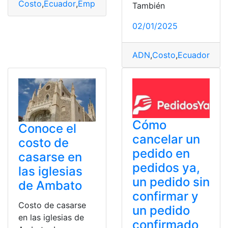
Costo
,
Ecuador
,
Emprendimientos
,
empresa
,
Gestión del
También
02/01/2025
ADN
,
Costo
,
Ecuador
,
Exa
Cómo
Conoce el
cancelar un
costo de
pedido en
casarse en
pedidos ya,
las iglesias
un pedido sin
de Ambato
confirmar y
Costo de casarse
un pedido
en las iglesias de
confirmado