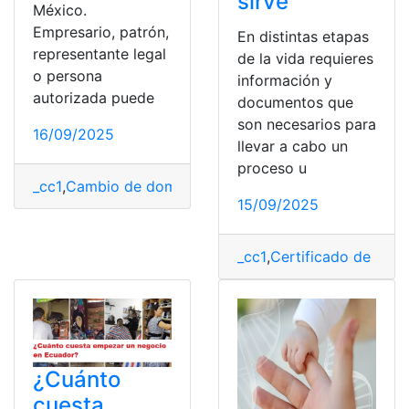
sirve
México.
Empresario, patrón,
En distintas etapas
representante legal
de la vida requieres
o persona
información y
autorizada puede
documentos que
son necesarios para
16/09/2025
llevar a cabo un
proceso u
_cc1
,
Cambio de domicilio
,
Costo
,
IMSS
,
México
,
Requisit
15/09/2025
_cc1
,
Certificado de Solte
¿Cuánto
cuesta