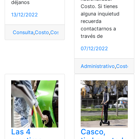
déjanos
Costo. Si tienes
alguna inquietud
13/12/2022
recuerda
contactarnos a
Consulta
,
Costo
,
Costos
,
Hogares
,
Instalación
,
Internet S
través de
07/12/2022
Administrativo
,
Costo
,
Na
Las 4
Casco,