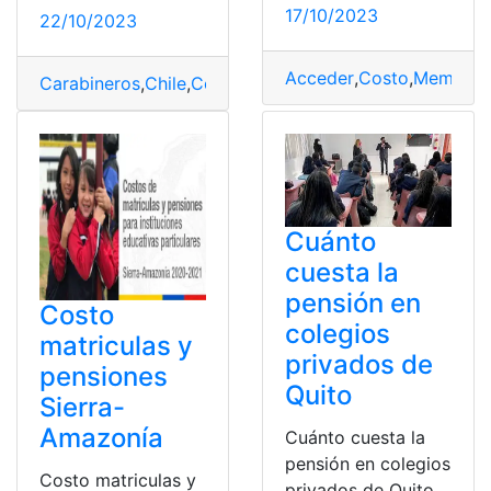
17/10/2023
22/10/2023
Acceder
,
Costo
,
Membres
Carabineros
,
Chile
,
Condiciones
,
Costo
,
documento
,
post
Cuánto
cuesta la
pensión en
Costo
colegios
matriculas y
privados de
pensiones
Quito
Sierra-
Amazonía
Cuánto cuesta la
pensión en colegios
Costo matriculas y
privados de Quito.