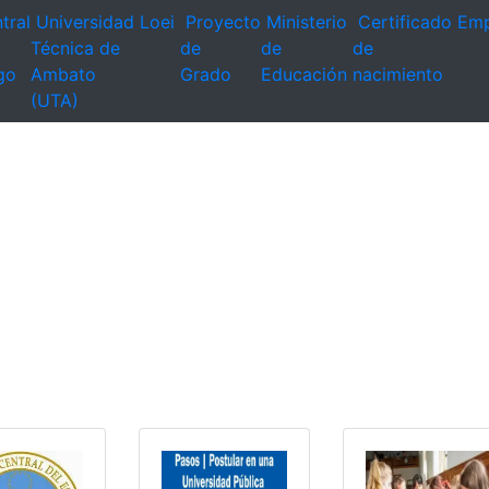
tral
Universidad
Loei
Proyecto
Ministerio
Certificado
Emp
Técnica de
de
de
de
go
Ambato
Grado
Educación
nacimiento
(UTA)