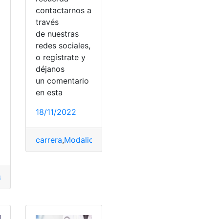
contactarnos a
través
a
de nuestras
redes sociales,
o regístrate y
déjanos
un comentario
en esta
o
18/11/2022
carrera
,
Modalidad
,
postulación
,
Puntajes
,
universid
udiantes
,
estudio
,
Extranjeras
,
postulación
,
SENESCYT
,
univer
ción
,
SENESCYT