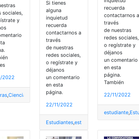
inquietud
Si tienes
uestras
recuerda
alguna
 sociales,
contactarnos 
inquietud
ístrate y
través
recuerda
nos
de nuestras
contactarnos a
omentario
redes sociales,
través
sta
o regístrate y
de nuestras
na.
déjanos
redes sociales,
ién
un comentari
o regístrate y
es
en esta
déjanos
página.
1/2022
un comentario
También
en esta
,
postulación
,
UCE
página.
22/11/2022
eras
,
Ciencias Sociales
,
postulación
,
Puntajes
ueble
,
postulación
,
puntaje
22/11/2022
estudiante
,
Est
Estudiantes
,
estudio
,
Extranjeras
,
postula