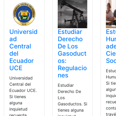
Universid
Estudiar
Est
ad
Derecho
Hu
Central
De Los
ad
del
Gasoduct
Cie
Ecuador
os:
Soc
UCE
Regulacio
Estu
nes
Huma
Universidad
Si ti
Central del
Estudiar
algu
Ecuador UCE.
Derecho De
inqu
Si tienes
Los
recu
alguna
Gasoductos. Si
cont
inquietud
tienes alguna
trav
recuerda