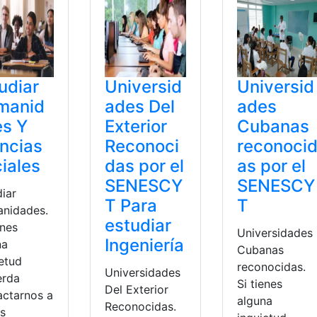
udiar
Universid
Universid
manid
ades Del
ades
es Y
Exterior
Cubanas
ncias
Reconoci
reconoci
iales
das por el
as por el
SENESCY
SENESCY
diar
T Para
T
nidades.
estudiar
enes
Universidades
Ingeniería
na
Cubanas
ietud
reconocidas.
Universidades
erda
Si tienes
Del Exterior
actarnos a
alguna
Reconocidas.
és