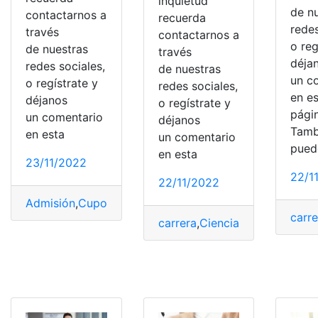
inquietud
de n
contactarnos a
recuerda
redes
través
contactarnos a
o reg
de nuestras
través
déja
redes sociales,
de nuestras
un c
o regístrate y
redes sociales,
en e
déjanos
o regístrate y
pági
un comentario
déjanos
Tamb
en esta
un comentario
pued
en esta
23/11/2022
22/1
22/11/2022
Admisión
,
Cupos
,
Inscripciones
,
Ministerio de Educación
carr
carrera
,
Ciencias Sociales
,
Inm