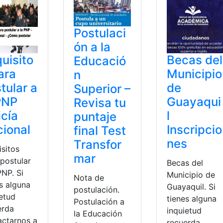
Postulaci
ón a la
uisito
Becas del
Educació
ara
Municipio
n
tular a
de
Superior –
PNP
Guayaqui
Revisa tu
icía
l
puntaje
ional
Inscripcio
final Test
nes
Transfor
isitos
mar
 postular
Becas del
PNP. Si
Municipio de
Nota de
s alguna
Guayaquil. Si
postulación.
ietud
tienes alguna
Postulación a
erda
inquietud
la Educación
actarnos a
recuerda