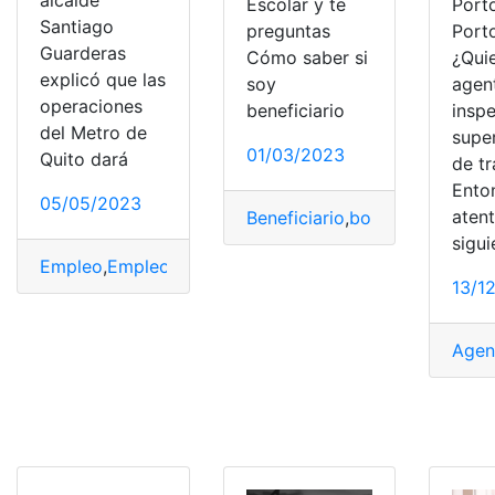
Port
Escolar y te
Santiago
Porto
preguntas
Guarderas
¿Qui
Cómo saber si
explicó que las
agen
soy
operaciones
insp
beneficiario
del Metro de
super
01/03/2023
Quito dará
de tr
Ento
05/05/2023
aten
Beneficiario
,
bono de asistenc
sigui
Empleo
,
Empleo en Ecuador
,
Metro
,
Metro de Quito
,
pos
13/1
Agen