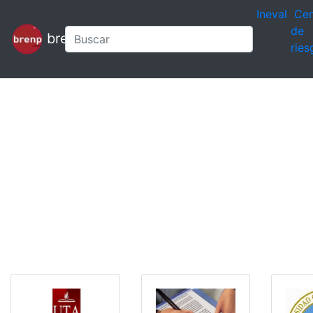
Ineval
Cen
de
brenp
ries