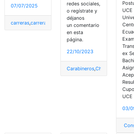
Post
redes sociales,
07/07/2025
UCE
o regístrate y
Univ
déjanos
carreras
,
carreras disponibles
,
Ingreso
,
Oferta
,
Oferta A
Centr
un comentario
Ecua
en esta
Exa
página.
Tran
22/10/2023
ex S
Bach
Asig
Carabineros
,
Chile
,
Condicione
Acep
Resu
Cupo
UCE
03/0
Cons