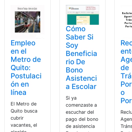
Cómo
Saber Si
Empleo
Rec
Soy
en el
ent
Beneficia
Metro de
Ag
rio De
Quito:
de
Bono
Postulaci
Trá
Asistenci
ón en
Por
a Escolar
línea
o
Si ya
Por
El Metro de
comenzaste a
Quito busca
Recl
escuchar del
cubrir
Agen
pago del bono
vacantes, el
Tráns
de asistencia
alcalde