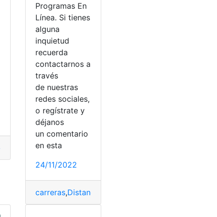
Programas En
Línea. Si tienes
alguna
inquietud
recuerda
o
contactarnos a
través
de nuestras
redes sociales,
o regístrate y
déjanos
un comentario
en esta
ión
,
postulación
,
Privada
,
universidades
,
visión
to
24/11/2022
ción
,
SENESCYT
,
universidades
carreras
,
Distancia
,
Ecuador
,
En linea
,
postulación
,
u