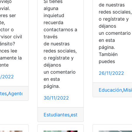
oviejo
Si tienes
de nuestras
vial.
alguna
redes sociales,
eres ser
inquietud
o regístrate y
te,
recuerda
déjanos
ector o
contactarnos a
un comentari
visor civil
través
en esta
ánsito?
de nuestras
página.
nces lee
redes sociales,
También
tamente la
o regístrate y
ia escolar
,
Chile
,
postulación
,
Requisitos
puedes
ente
déjanos
tulación
,
Proceso de postulación
un comentario
26/11/2022
2/2022
en esta
página.
Educación
,
Mis
tes
,
Agentes de transito
,
portoviejo
,
postulación
,
Reclutamien
30/11/2022
Estudiantes
,
estudio
,
Extranjeras
,
postula