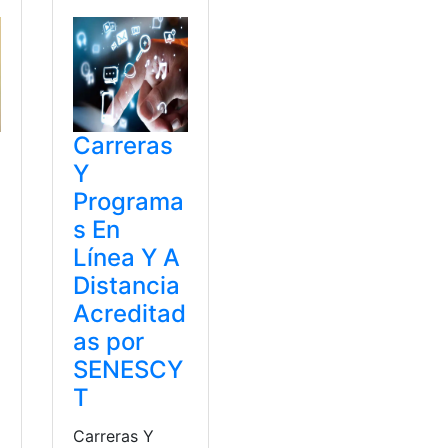
Carreras
Y
Programa
s En
Línea Y A
Distancia
Acreditad
as por
SENESCY
T
a
Carreras Y