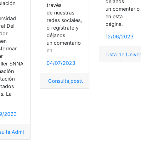
déjanos
ulación
través
un comentari
de nuestras
en esta
ersidad
redes sociales,
página.
cadémica
,
postulación
,
UTA
al Del
o regístrate y
dor
déjanos
12/06/2023
men
un comentario
sformar
en
Lista de Unive
er
04/07/2023
iller SNNA
nación
s
,
Costo
,
documento
,
postulación
,
proceso
,
Requisitos
tación
Consulta
,
postulación
,
Postulaciones
,
Pr
ltados
s. La
9/2023
ulta
,
Admisión
,
Inscripciones
,
postulación