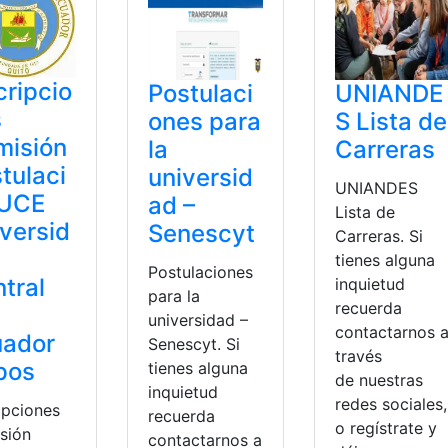
cripcio
Postulaci
UNIANDE
s
ones para
S Lista de
misión
la
Carreras
tulaci
universid
UNIANDES
 UCE
ad –
Lista de
versid
Senescyt
Carreras. Si
tienes alguna
Postulaciones
tral
inquietud
para la
recuerda
universidad –
contactarnos 
uador
Senescyt. Si
través
pos
tienes alguna
de nuestras
inquietud
redes sociales,
ipciones
recuerda
o regístrate y
sión
contactarnos a