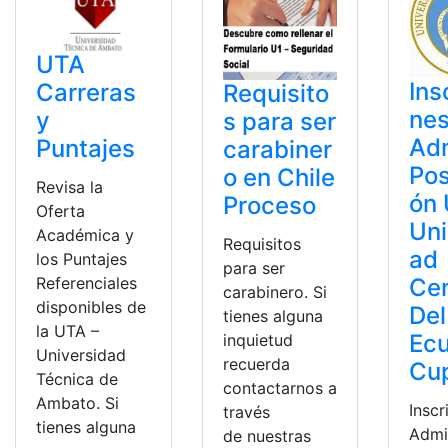
UTA
Ins
Carreras
Requisito
ne
y
s para ser
Ad
Puntajes
carabiner
Pos
o en Chile
Revisa la
ón
Proceso
Oferta
Uni
Académica y
Requisitos
ad
los Puntajes
para ser
Referenciales
Cen
carabinero. Si
disponibles de
Del
tienes alguna
la UTA –
Ec
inquietud
Universidad
recuerda
Cu
Técnica de
contactarnos a
Ambato. Si
Inscr
través
tienes alguna
Admi
de nuestras