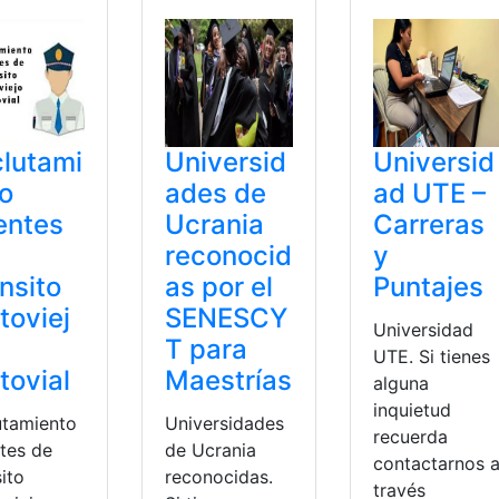
lutami
Universid
Universid
o
ades de
ad UTE –
entes
Ucrania
Carreras
reconocid
y
nsito
as por el
Puntajes
toviej
SENESCY
Universidad
T para
UTE. Si tienes
tovial
Maestrías
alguna
inquietud
utamiento
Universidades
recuerda
tes de
de Ucrania
contactarnos 
ito
reconocidas.
través