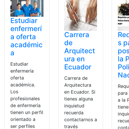
Estudiar
enfermerí
Carrera
Req
a oferta
de
s p
académic
Arquitect
pos
a
ura en
la 
Estudiar
Ecuador
Pol
enfermería
Nac
oferta
Carrera de
académica.
Arquitectura
Requ
Los
en Ecuador. Si
para
profesionales
tienes alguna
a la 
de enfermería
inquietud
tiene
tienen un perfil
recuerda
inqu
orientado a
contactarnos a
recu
ser perfiles
través
cont