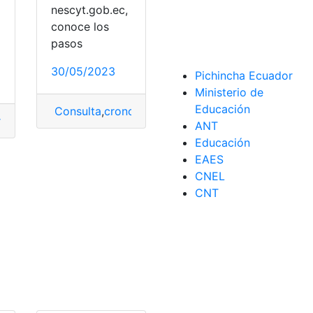
nescyt.gob.ec,
o
conoce los
pasos
30/05/2023
Pichincha Ecuador
Ministerio de
Educación
Consulta
,
cronograma
,
postulación
,
proceso
,
Proce
rsidades
,
Lista Universidades
,
Mayores
,
postulación
,
Recomen
ANT
Educación
EAES
CNEL
oceso de postulación
,
SENESCYT
,
Sistema Senescyt
,
Univers
CNT