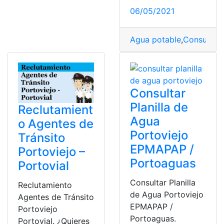
06/05/2021
Agua potable
,
Consultas
,
Consultar
Planilla de
Reclutamient
Agua
o Agentes de
Portoviejo
Tránsito
EPMAPAP /
Portoviejo –
Portoaguas
Portovial
Consultar Planilla
Reclutamiento
de Agua Portoviejo
Agentes de Tránsito
EPMAPAP /
Portoviejo
Portoaguas.
Portovial. ¿Quieres