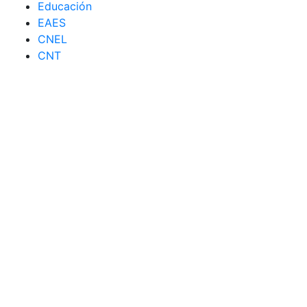
Educación
EAES
CNEL
CNT