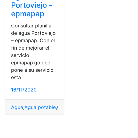
Portoviejo –
epmapap
Consultar planilla
de agua Portoviejo
– epmapap. Con el
fin de mejorar el
servicio
epmapap.gob.ec
pone a su servicio
esta
16/11/2020
Agua
,
Agua potable
,
Consultas
,
Ecuador
,
Herramientas 