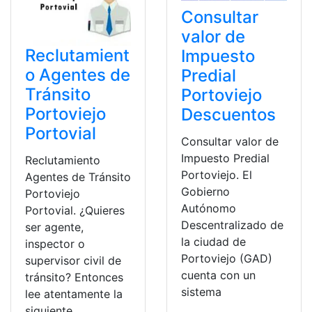
Consultar
valor de
Reclutamient
Impuesto
o Agentes de
Predial
Tránsito
Portoviejo
Portoviejo
Descuentos
Portovial
Consultar valor de
Impuesto Predial
Reclutamiento
Portoviejo. El
Agentes de Tránsito
Gobierno
Portoviejo
Autónomo
Portovial. ¿Quieres
Descentralizado de
ser agente,
la ciudad de
inspector o
Portoviejo (GAD)
supervisor civil de
cuenta con un
tránsito? Entonces
sistema
lee atentamente la
siguiente