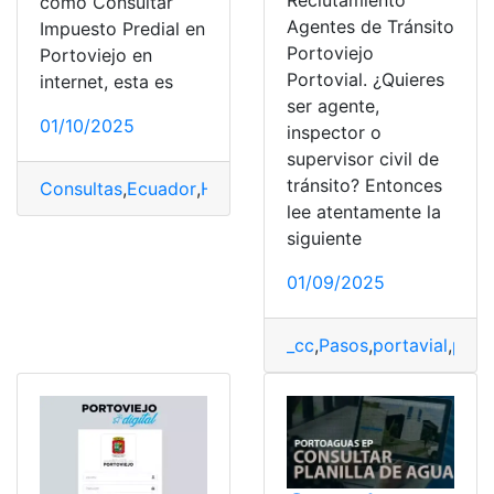
Reclutamiento
como Consultar
Agentes de Tránsito
Impuesto Predial en
Portoviejo
Portoviejo en
Portovial. ¿Quieres
internet, esta es
ser agente,
01/10/2025
inspector o
supervisor civil de
tránsito? Entonces
Consultas
,
Ecuador
,
Herramientas Ecuador
,
Impuesto Pr
lee atentamente la
siguiente
01/09/2025
_cc
,
Pasos
,
portavial
,
port